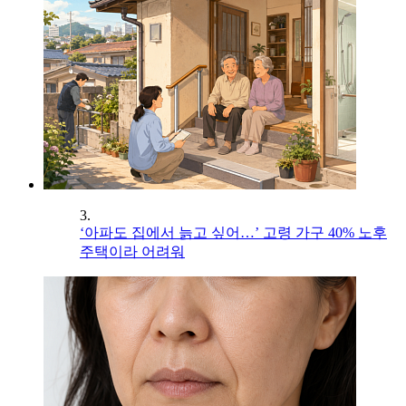
3.
‘아파도 집에서 늙고 싶어…’ 고령 가구 40% 노후
주택이라 어려워