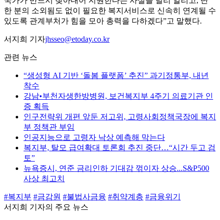
국가가 반드시 찾아내어 지원한다는 사실을 널리 알리고, 단
한 분의 소외됨도 없이 필요한 복지서비스로 신속히 연계될 수
있도록 관계부처가 힘을 모아 총력을 다하겠다”고 말했다.
서지희 기자
jhsseo@etoday.co.kr
관련 뉴스
“생성형 AI 기반 ‘돌봄 플랫폼’ 추진” 과기정통부, 내년
착수
강남•부천자생한방병원, 보건복지부 4주기 의료기관 인
증 획득
인구전략위 개편 앞둔 저고위, 고령사회정책국장에 복지
부 정책관 부임
인공지능으로 고령자 낙상 예측해 막는다
복지부, 탈모 급여확대 토론회 추진 중단…“시간 두고 검
토”
뉴욕증시, 연준 금리인하 기대감 꺾이자 상승...S&P500
사상 최고치
#복지부
#금감원
#불법사금융
#취약계층
#금융위기
서지희 기자의 주요 뉴스