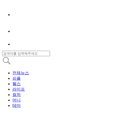
전체뉴스
피플
헬스
라이프
컬처
머니
테마