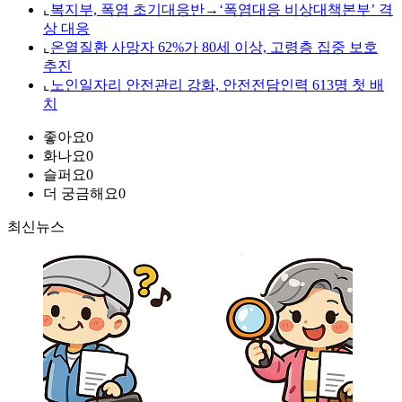
⌞
복지부, 폭염 초기대응반→‘폭염대응 비상대책본부’ 격
상 대응
⌞
온열질환 사망자 62%가 80세 이상, 고령층 집중 보호
추진
⌞
노인일자리 안전관리 강화, 안전전담인력 613명 첫 배
치
좋아요
0
화나요
0
슬퍼요
0
더 궁금해요
0
최신뉴스