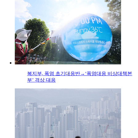
복지부, 폭염 초기대응반→‘폭염대응 비상대책본
부’ 격상 대응