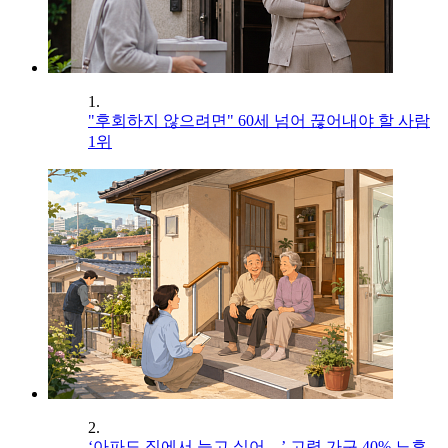
1.
"후회하지 않으려면" 60세 넘어 끊어내야 할 사람
1위
2.
‘아파도 집에서 늙고 싶어…’ 고령 가구 40% 노후