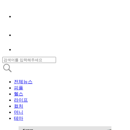
전체뉴스
피플
헬스
라이프
컬처
머니
테마