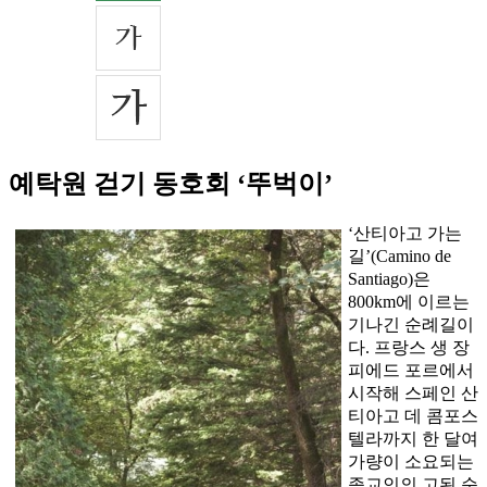
예탁원 걷기 동호회 ‘뚜벅이’
‘산티아고 가는
길’(Camino de
Santiago)은
800km에 이르는
기나긴 순례길이
다. 프랑스 생 장
피에드 포르에서
시작해 스페인 산
티아고 데 콤포스
텔라까지 한 달여
가량이 소요되는
종교인의 고된 순