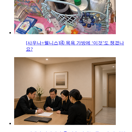
[사우나+웰니스]④ 목욕 가방에 ‘이것’도 챙겼나
요?