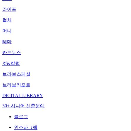
라이프
컬처
머니
테마
카드뉴스
컷&칼럼
브라보스페셜
브라보리포트
DIGITAL LIBRARY
50+ 시니어 신춘문예
블로그
인스타그램