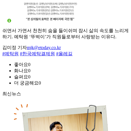
쉬면서 가면서 천천히 숨을 들이쉬며 잠시 삶의 속도를 느리게
하기. 예탁원 ‘뚜벅이’가 직원들로부터 사랑받는 이유다.
김미정 기자
mjk@etoday.co.kr
#예탁원
#한국예탁결제원
#올레길
좋아요
0
화나요
0
슬퍼요
0
더 궁금해요
0
최신뉴스