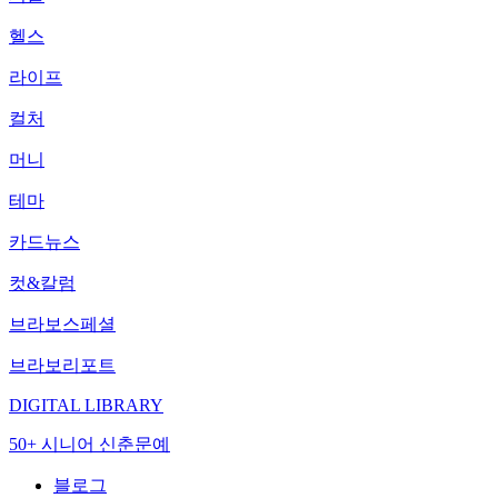
헬스
라이프
컬처
머니
테마
카드뉴스
컷&칼럼
브라보스페셜
브라보리포트
DIGITAL LIBRARY
50+ 시니어 신춘문예
블로그