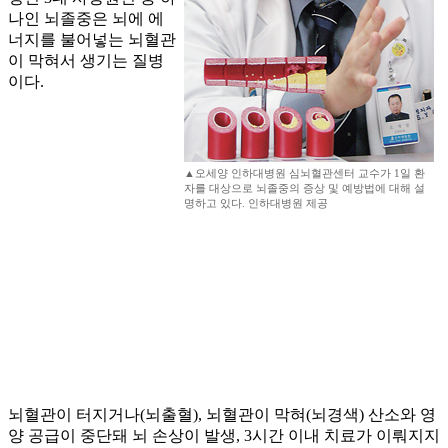
나인 뇌졸중은 뇌에 에
너지를 불어넣는 뇌혈관
이 막혀서 생기는 질병
이다.
▲오세양 인하대병원 심뇌혈관센터 교수가 1일 환
자를 대상으로 뇌졸중의 증상 및 예방법에 대해 설
명하고 있다. 인하대병원 제공
뇌혈관이 터지거나(뇌출혈), 뇌혈관이 막혀(뇌경색) 산소와 영
양 공급이 중단돼 뇌 손상이 발생, 3시간 이내 치료가 이뤄지지