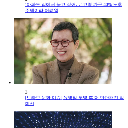
‘아파도 집에서 늙고 싶어…’ 고령 가구 40% 노후
주택이라 어려워
3.
[브라보 문화 이슈] 유방암 투병 후 더 단단해진 박
미선