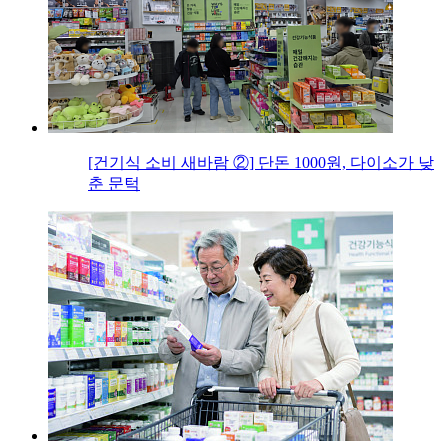
[건기식 소비 새바람 ②] 단돈 1000원, 다이소가 낮
춘 문턱