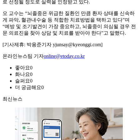
로 선정될 정도로 실력을 인정받고 있다.
오 교수는 “뇌졸중은 위급한 질환인 만큼 환자 상태를 신속하
게 파악, 혈관내수술 등 적합한 치료방법을 택하고 있다”며
“예방 및 조기발견이 가장 중요하고, 뇌졸중이 의심될 경우 전
문 의료진을 찾아 상담 및 치료를 받아야 한다”고 말했다.
[기사제휴: 박용준기자 yjunsay@kyeonggi.com]
온라인뉴스팀 기자
online@etoday.co.kr
좋아요
0
화나요
0
슬퍼요
0
더 궁금해요
0
최신뉴스