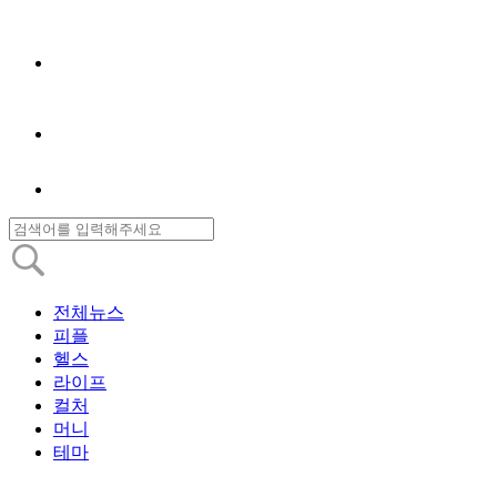
전체뉴스
피플
헬스
라이프
컬처
머니
테마