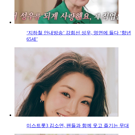
‘지하철 안내방송’ 강희선 성우, 영면에 들다 ‘향년
65세’
미스트롯3 김소연, 팬들과 함께 웃고 즐기는 무대