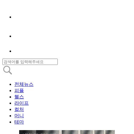
전체뉴스
피플
헬스
라이프
컬처
머니
테마