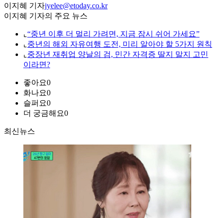
이지혜 기자
jyelee@etoday.co.kr
이지혜 기자의 주요 뉴스
⌞
“중년 이후 더 멀리 가려면, 지금 잠시 쉬어 가세요”
⌞
중년의 해외 자유여행 도전, 미리 알아야 할 5가지 원칙
⌞
중장년 재취업 양날의 검, 민간 자격증 딸지 말지 고민
이라면?
좋아요
0
화나요
0
슬퍼요
0
더 궁금해요
0
최신뉴스