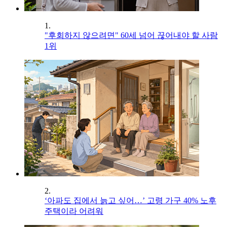
1.
"후회하지 않으려면" 60세 넘어 끊어내야 할 사람
1위
2.
‘아파도 집에서 늙고 싶어…’ 고령 가구 40% 노후
주택이라 어려워