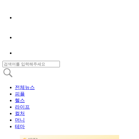
전체뉴스
피플
헬스
라이프
컬처
머니
테마