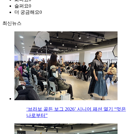
슬퍼요
0
더 궁금해요
0
최신뉴스
‘브라보 골든 보그 2026’ 시니어 패션 열기 “멋은
나로부터”