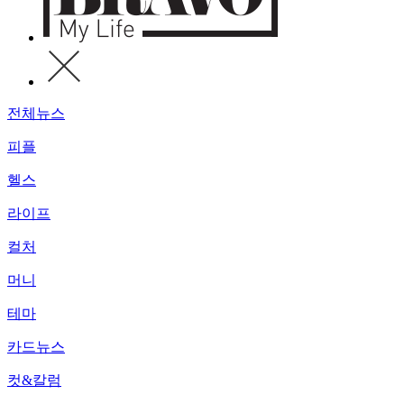
전체뉴스
피플
헬스
라이프
컬처
머니
테마
카드뉴스
컷&칼럼