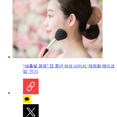
“새출발 꿈꿔” 日 중년 여성 사이서 ‘재점화 메이크
업’ 인기