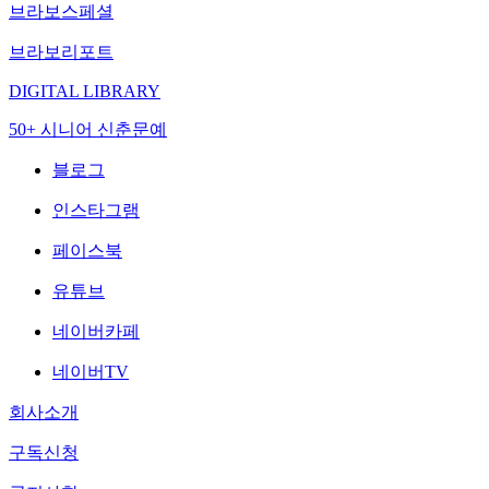
브라보스페셜
브라보리포트
DIGITAL LIBRARY
50+ 시니어 신춘문예
블로그
인스타그램
페이스북
유튜브
네이버카페
네이버TV
회사소개
구독신청