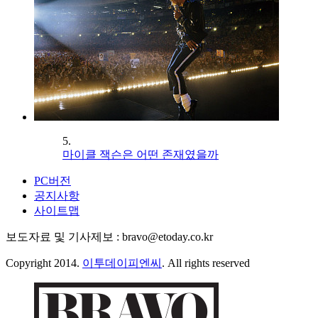
5.
마이클 잭슨은 어떤 존재였을까
PC버전
공지사항
사이트맵
보도자료 및 기사제보 : bravo@etoday.co.kr
Copyright 2014.
이투데이피엔씨
. All rights reserved