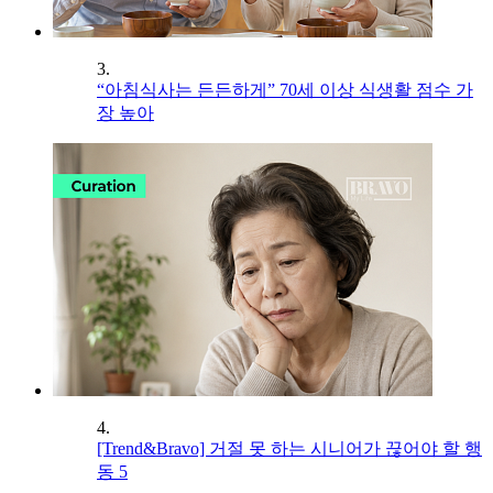
3.
“아침식사는 든든하게” 70세 이상 식생활 점수 가
장 높아
4.
[Trend&Bravo] 거절 못 하는 시니어가 끊어야 할 행
동 5