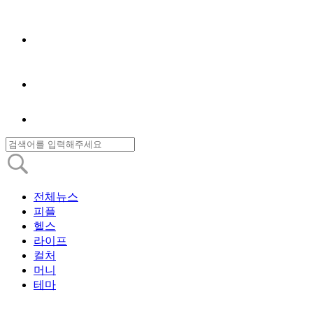
전체뉴스
피플
헬스
라이프
컬처
머니
테마