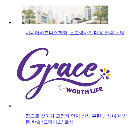
시니어비즈니스학회, 초고령사회 대응 전략 논의
집으로 찾아가 고령자 인지·신체 훈련… 시니어 방
문 학습 ‘그레이스’ 출시