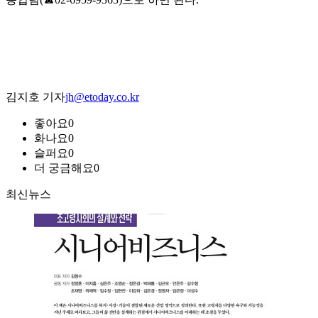
김지호 기자
jh@etoday.co.kr
좋아요
0
화나요
0
슬퍼요
0
더 궁금해요
0
최신뉴스