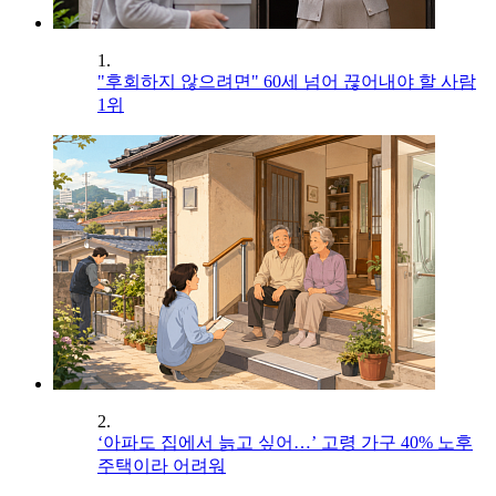
1.
"후회하지 않으려면" 60세 넘어 끊어내야 할 사람
1위
2.
‘아파도 집에서 늙고 싶어…’ 고령 가구 40% 노후
주택이라 어려워