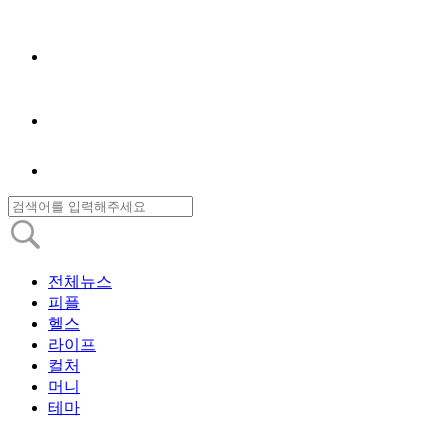
전체뉴스
피플
헬스
라이프
컬처
머니
테마