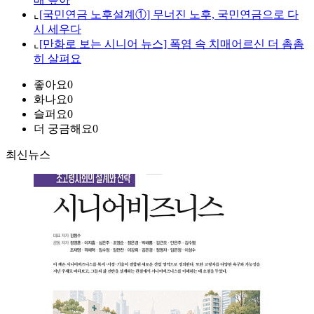
⌞
[국민연금 노후설계①] 무너진 노후, 국민연금으로 다
시 세우다
⌞
[만화로 보는 시니어 뉴스] 폭염 속 치매어르신 더 촘촘
히 살펴요
좋아요
0
화나요
0
슬퍼요
0
더 궁금해요
0
최신뉴스