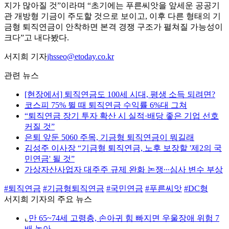
지가 많아질 것”이라며 “초기에는 푸른씨앗을 앞세운 공공기
관 개방형 기금이 주도할 것으로 보이고, 이후 다른 형태의 기
금형 퇴직연금이 안착하면 본격 경쟁 구조가 펼쳐질 가능성이
크다”고 내다봤다.
서지희 기자
jhsseo@etoday.co.kr
관련 뉴스
[현장에서] 퇴직연금도 100세 시대, 평생 소득 되려면?
코스피 75% 뛸 때 퇴직연금 수익률 6%대 그쳐
“퇴직연금 장기 투자 확산 시 실적·배당 좋은 기업 선호
커질 것”
은퇴 앞둔 5060 주목, 기금형 퇴직연금이 뭐길래
김성주 이사장 “기금형 퇴직연금, 노후 보장할 '제2의 국
민연금' 될 것”
가상자산사업자 대주주 규제 완화 논쟁∙∙∙심사 변수 부상
#퇴직연금
#기금형퇴직연금
#국민연금
#푸른씨앗
#DC형
서지희 기자의 주요 뉴스
⌞
만 65~74세 고령층, 손아귀 힘 빠지면 우울장애 위험 7
배 높아