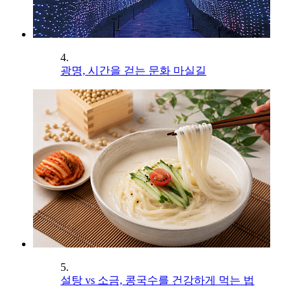
4.
광명, 시간을 걷는 문화 마실길
5.
설탕 vs 소금, 콩국수를 건강하게 먹는 법