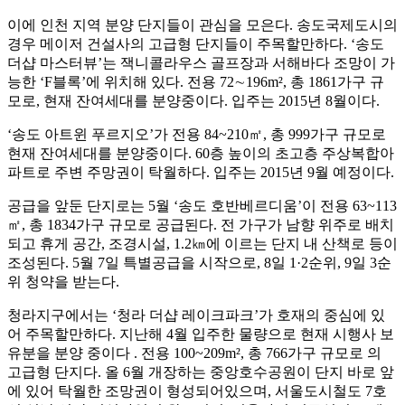
이에 인천 지역 분양 단지들이 관심을 모은다. 송도국제도시의
경우 메이저 건설사의 고급형 단지들이 주목할만하다. ‘송도
더샵 마스터뷰’는 잭니콜라우스 골프장과 서해바다 조망이 가
능한 ‘F블록’에 위치해 있다. 전용 72∼196m², 총 1861가구 규
모로, 현재 잔여세대를 분양중이다. 입주는 2015년 8월이다.
‘송도 아트윈 푸르지오’가 전용 84~210㎡, 총 999가구 규모로
현재 잔여세대를 분양중이다. 60층 높이의 초고층 주상복합아
파트로 주변 주망권이 탁월하다. 입주는 2015년 9월 예정이다.
공급을 앞둔 단지로는 5월 ‘송도 호반베르디움’이 전용 63~113
㎡, 총 1834가구 규모로 공급된다. 전 가구가 남향 위주로 배치
되고 휴게 공간, 조경시설, 1.2㎞에 이르는 단지 내 산책로 등이
조성된다. 5월 7일 특별공급을 시작으로, 8일 1·2순위, 9일 3순
위 청약을 받는다.
청라지구에서는 ‘청라 더샵 레이크파크’가 호재의 중심에 있
어 주목할만하다. 지난해 4월 입주한 물량으로 현재 시행사 보
유분을 분양 중이다 . 전용 100~209m², 총 766가구 규모로 의
고급형 단지다. 올 6월 개장하는 중앙호수공원이 단지 바로 앞
에 있어 탁월한 조망권이 형성되어있으며, 서울도시철도 7호