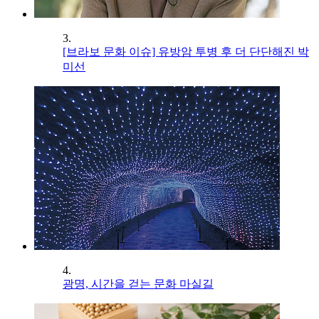
3.
[브라보 문화 이슈] 유방암 투병 후 더 단단해진 박
미선
4.
광명, 시간을 걷는 문화 마실길