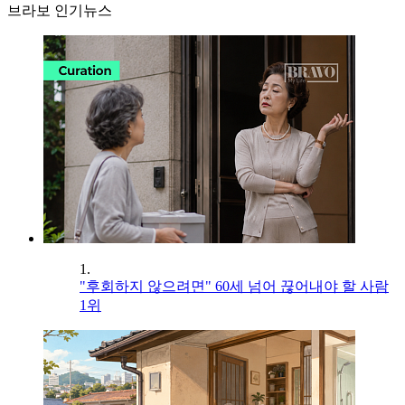
브라보 인기뉴스
1.
"후회하지 않으려면" 60세 넘어 끊어내야 할 사람
1위