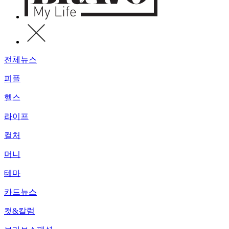
전체뉴스
피플
헬스
라이프
컬처
머니
테마
카드뉴스
컷&칼럼