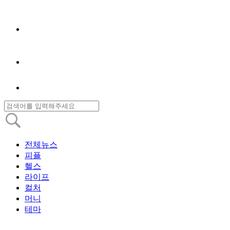
전체뉴스
피플
헬스
라이프
컬처
머니
테마