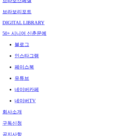
브라보스페셜
브라보리포트
DIGITAL LIBRARY
50+ 시니어 신춘문예
블로그
인스타그램
페이스북
유튜브
네이버카페
네이버TV
회사소개
구독신청
공지사항