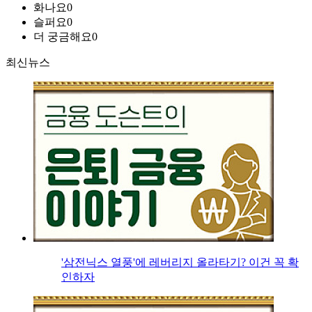
화나요
0
슬퍼요
0
더 궁금해요
0
최신뉴스
'삼전닉스 열풍'에 레버리지 올라타기? 이건 꼭 확
인하자