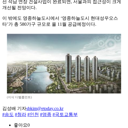
선 석남 연장 건설사업이 완료되면, 서울과의 접근성이 크게
개선될 전망이다.
이 밖에도 영종하늘도시에서 ‘영종하늘도시 현대성우오스
타’가 총 580가구 규모로 올 11월 공급예정이다.
(이삭 디벨롭먼트)
김성배 기자
sbkim@etoday.co.kr
#송도
#청라
#인천
#영종
#국토교통부
좋아요
0