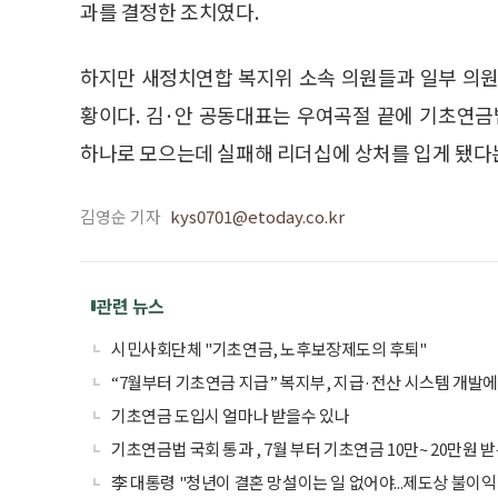
과를 결정한 조치였다.
하지만 새정치연합 복지위 소속 의원들과 일부 의원
황이다. 김·안 공동대표는 우여곡절 끝에 기초연
하나로 모으는데 실패해 리더십에 상처를 입게 됐다
김영순 기자
kys0701@etoday.co.kr
관련 뉴스
시민사회단체 "기초연금, 노후보장제도의 후퇴"
“7월부터 기초연금 지급” 복지부, 지급·전산 시스템 개발에
기초연금 도입시 얼마나 받을수 있나
기초연금법 국회 통과 , 7월 부터 기초연금 10만~ 20만원 
李 대통령 "청년이 결혼 망설이는 일 없어야...제도상 불이익