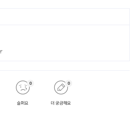
’
0
0
슬퍼요
더 궁금해요