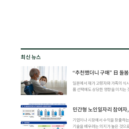
최신 뉴스
“추천했더니 구매” 日 돌봄
일본에서 재가 고령자와 가족의 식
품 선택에도 상당한 영향을 미치는 
을 세우고 필요한 서비스를 연결·
사한 역할을 한다. 이들이 소개한 
이 91.5%에 달했다는 조사 결과
민간형 노인일자리 참여자, 
어매니지먼트
기업이나 시장에서 수익을 창출하는
기술을 배우려는 의지가 높은 것으로