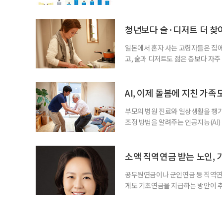
과 평생학습을 결합한 방식으로 확
삶 패널’ 조사 결과를 분석한 정보그림
비부머 세대 가운데 노인일자리 참여
청년보다 술·디저트 더 찾아
형
일본에서 혼자 사는 고령자들은 집
고, 술과 디저트도 젊은 층보다 자
다는 조리 부담을 줄이면서 식사의
이 4일 발표한 ‘고령 1인 가구의 식
접 만든 음식이나 남은 음식이 차지하
AI, 이제 돌봄에 지친 가족
부모의 병원 진료와 일상생활을 챙
조정 방법을 알려주는 인공지능(AI)
돌봄 부담과 퇴직 위험을 파악하도록 
돌봄을 병행하는 직장인을 지원하는 기업
다. 이 서비스를 사용하면 직원은 이름
소액 직역연금 받는 노인, 
공무원연금이나 군인연금 등 직역연
게도 기초연금을 지급하는 방안이 추
으로 수급 여부를 판단하자는 취지다
건을 충족하면 기초연금을 받을 수 
다. 최근 기초연금 구조 개편 논의