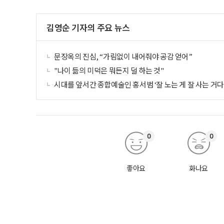
김영순 기자의 주요 뉴스
문장옥의 진심, “가림없이 내어줘야 공감 얻어”
"나이 듦의 미덕은 뭐든지 덜 하는 것"
시대를 앞서간 종합예술인 홍서범 ‘잘 노는 게 잘 사는 거다!
0
0
좋아요
화나요