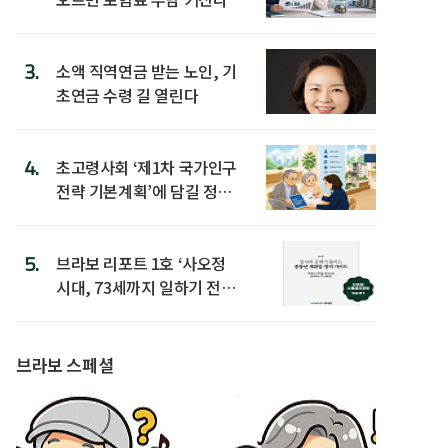
3.
소액 직역연금 받는 노인, 기
초연금 수령 길 열린다
4.
초고령사회 ‘제1차 국가인구
전략 기본계획’에 담길 정책
은
5.
브라보 리포트 1호 ‘사오정
시대, 73세까지 일하기 전략’
발간
브라보 스페셜