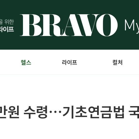
헬스
라이프
컬처
20만원 수령…기초연금법 국