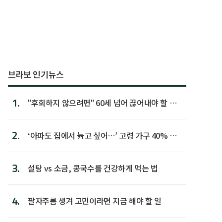
브라보 인기뉴스
1.
"후회하지 않으려면" 60세 넘어 끊어내야 할 사
람 1위
2.
‘아파도 집에서 늙고 싶어…’ 고령 가구 40% 노
후 주택이라 어...
3.
설탕 vs 소금, 콩국수를 건강하게 먹는 법
4.
팔자주름 생겨 고민이라면 지금 해야 할 일