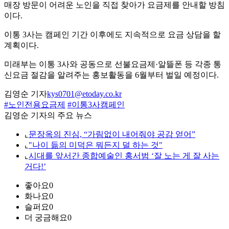
매장 방문이 어려운 노인을 직접 찾아가 요금제를 안내할 방침
이다.
이통 3사는 캠페인 기간 이후에도 지속적으로 요금 상담을 할
계획이다.
미래부는 이통 3사와 공동으로 선불요금제·알뜰폰 등 각종 통
신요금 절감을 알려주는 홍보활동을 6월부터 벌일 예정이다.
김영순 기자
kys0701@etoday.co.kr
#노인전용요금제
#이통3사캠페인
김영순 기자의 주요 뉴스
⌞
문장옥의 진심, “가림없이 내어줘야 공감 얻어”
⌞
"나이 듦의 미덕은 뭐든지 덜 하는 것"
⌞
시대를 앞서간 종합예술인 홍서범 ‘잘 노는 게 잘 사는
거다!’
좋아요
0
화나요
0
슬퍼요
0
더 궁금해요
0