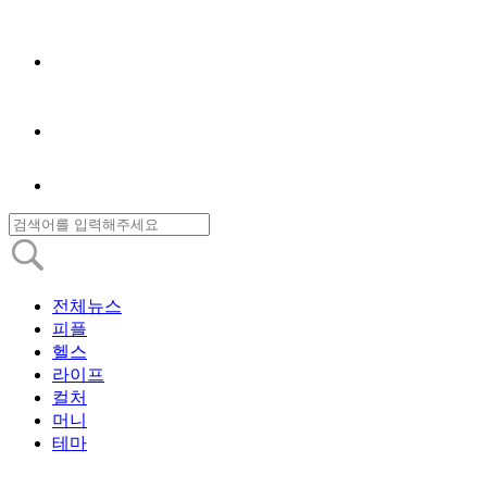
전체뉴스
피플
헬스
라이프
컬처
머니
테마