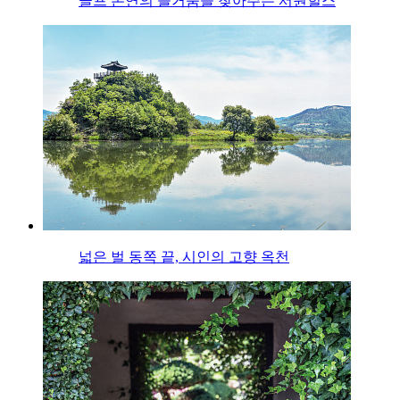
골프 본연의 즐거움을 찾아주는 서원힐스
넓은 벌 동쪽 끝, 시인의 고향 옥천