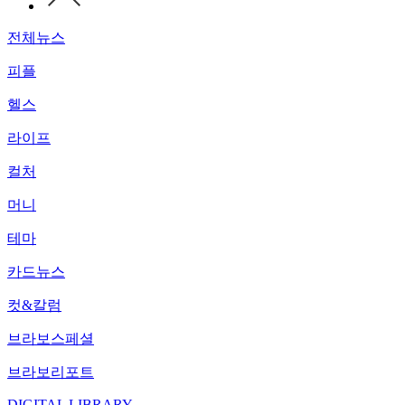
전체뉴스
피플
헬스
라이프
컬처
머니
테마
카드뉴스
컷&칼럼
브라보스페셜
브라보리포트
DIGITAL LIBRARY