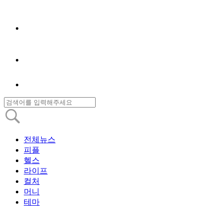
전체뉴스
피플
헬스
라이프
컬처
머니
테마