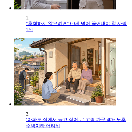
1.
"후회하지 않으려면" 60세 넘어 끊어내야 할 사람
1위
2.
‘아파도 집에서 늙고 싶어…’ 고령 가구 40% 노후
주택이라 어려워