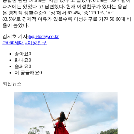
응답한 반면 14.8%는 ‘지금 있다’고 말했다. 6.1%는 ‘50대 넘어
과거에는 있었다’고 답변했다. 현재 이성친구가 있다는 응답
은 경제적 생활수준이 ‘상’에서 67.4%, ‘중’ 79.1%, ‘하’
83.5%‘로 경제적 여유가 있을수록 이성친구를 가진 50·60대 비
율이 높았다.
김지호 기자
jh@etoday.co.kr
#5060세대
#이성친구
좋아요
0
화나요
0
슬퍼요
0
더 궁금해요
0
최신뉴스