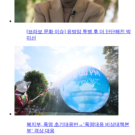
[브라보 문화 이슈] 유방암 투병 후 더 단단해진 박
미선
복지부, 폭염 초기대응반→‘폭염대응 비상대책본
부’ 격상 대응