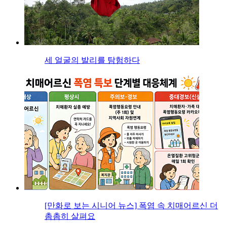
세 얼굴의 발리를 탐험하다
[만화로 보는 시니어 뉴스] 폭염 속 치매어르신 더
촘촘히 살펴요