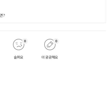
면?
0
0
슬퍼요
더 궁금해요