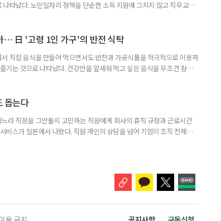
 나타났다. 노인일자리 정책을 단순한 소득 지원에 그치지 않고 직무교육
대해야 한다는 분석이 나온다. 한국노인인력개발원은 ‘한국 어르신의 일과
 7월호를 6일 공개했다. 이번 조사는 2024년 기준 60∼74세인 1차 베이
자들의 교육학습동기를 성별과 연령, 거주지역, 소득, 가구형태, 일자리 유
… 日 '고령 1인 가구'의 반전 식탁
에서 직접 음식을 만들어 먹으면서도 반찬과 가공식품을 적극적으로 이용하
주 즐기는 것으로 나타났다. 건강만을 앞세워 먹고 싶은 음식을 무조건 참기보
 즐거움을 유지하는 모습이다. 일본 식생활 조사기업 라이프스케이프마케팅
생활 실태와 의식’ 조사에 따르면, 60∼74세 1인 가구의 저녁 식사 가운데 직
는 비중은 51%였다. 반찬과 냉동·즉석식품, 통조림 등 외부에서 조
도 돕는다
기느라 직장을 그만둘지 고민하는 직원에게 회사의 휴직 규정과 근로시간
 서비스가 일본에서 나왔다. 직원 개인의 상담을 넘어 기업이 조직 전체의
돕는 것이 특징이다. 일본 고령친화기술 기업 시디아이(CDI)는 일과 가족
용 AI 서비스 'SOIN-L(소완 엘)'을 지난달 31일 출시했다고 3일 밝혔
을 밝히지 않고 하루 24시간 AI와 상담할 수 있으며, 인
 이용 금지
공지사항
구독신청