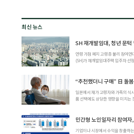
최신 뉴스
SH 재개발임대, 청년 문턱
연령 가점 폐지 고령층 불리 참여연
(SH)가 재개발임대주택 입주자 선
거주기간 중심으로 제도를 개편하면서
지만, 노후에 빈곤으로 내몰린 고령
지난달 30일 재개발임대주택 155
“추천했더니 구매” 日 돌봄
던
일본에서 재가 고령자와 가족의 식
품 선택에도 상당한 영향을 미치는 
을 세우고 필요한 서비스를 연결·
사한 역할을 한다. 이들이 소개한 
이 91.5%에 달했다는 조사 결과
민간형 노인일자리 참여자, 
어매니지먼트
기업이나 시장에서 수익을 창출하는