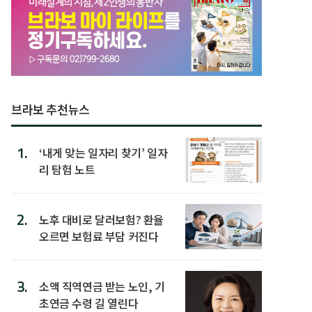
브라보 추천뉴스
1.
‘내게 맞는 일자리 찾기’ 일자
리 탐험 노트
2.
노후 대비로 달러보험? 환율
오르면 보험료 부담 커진다
3.
소액 직역연금 받는 노인, 기
초연금 수령 길 열린다