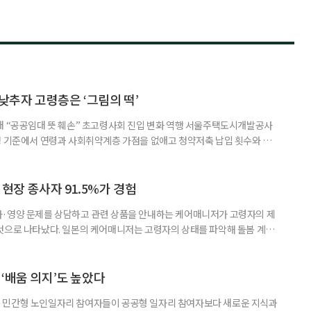
 낮추자 고령층은 ‘그림의 떡’
대 “공공임대 뜻 훼손” 초고령사회 진입 변화 역행 서울주택도시개발공사
정 기준에서 연령과 사회취약계층 가점을 없애고 청약저축 납입 횟수와 서울
 논란이 커지고 있다. 청년과 1인 가구의 입주 기회를 확대하겠다는 취지
층과 사회취약계층의 입주 기회는 오히려 줄어들 수 있다는 지적이다. SH는
개 단지 3421세대의 입주자 및 예비입주자를 모집하면서 기존 가점 항목이
 현장 종사자 91.5%가 경험
사·영양 문제를 상담하고 관련 상품을 안내하는 케어매니저가 고령자의 제
것으로 나타났다. 일본의 케어매니저는 고령자의 상태를 파악해 돌봄 계획
조정하는 전문직으로, 국내 장기요양 현장의 사회복지사나 사례관리자와 유
식품이나 영양 관련 상품이 실제 구매와 이용으로 이어진 경험이 있다는 응답
가 나왔다. 일본 헬스케어 기업 인터넷인피니티는 케어매니저 전문사이트 ‘케
‘배움 의지’도 높았다
 민간형 노인일자리 참여자들이 공공형 일자리 참여자보다 새로운 지식과