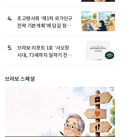
4.
초고령사회 ‘제1차 국가인구
전략 기본계획’에 담길 정책
은
5.
브라보 리포트 1호 ‘사오정
시대, 73세까지 일하기 전략’
발간
브라보 스페셜