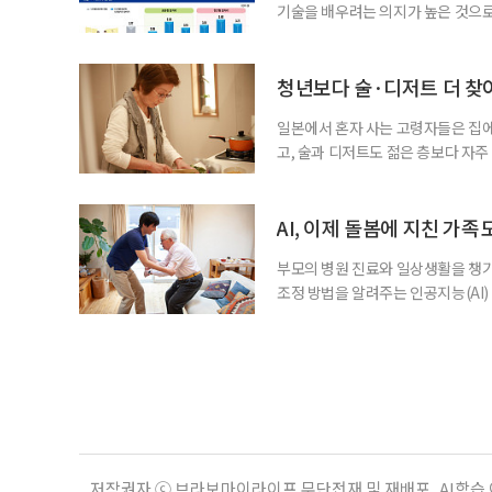
기술을 배우려는 의지가 높은 것으로
과 평생학습을 결합한 방식으로 확
삶 패널’ 조사 결과를 분석한 정보그림
비부머 세대 가운데 노인일자리 참여
청년보다 술·디저트 더 찾아
형
일본에서 혼자 사는 고령자들은 집
고, 술과 디저트도 젊은 층보다 자
다는 조리 부담을 줄이면서 식사의
이 4일 발표한 ‘고령 1인 가구의 식
접 만든 음식이나 남은 음식이 차지하
AI, 이제 돌봄에 지친 가족
부모의 병원 진료와 일상생활을 챙
조정 방법을 알려주는 인공지능(AI)
돌봄 부담과 퇴직 위험을 파악하도록 
돌봄을 병행하는 직장인을 지원하는 기업
다. 이 서비스를 사용하면 직원은 이름
저작권자 ⓒ 브라보마이라이프 무단전재 및 재배포, AI학습