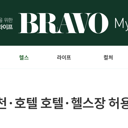
헬스
라이프
컬처
천·호텔 호텔·헬스장 허