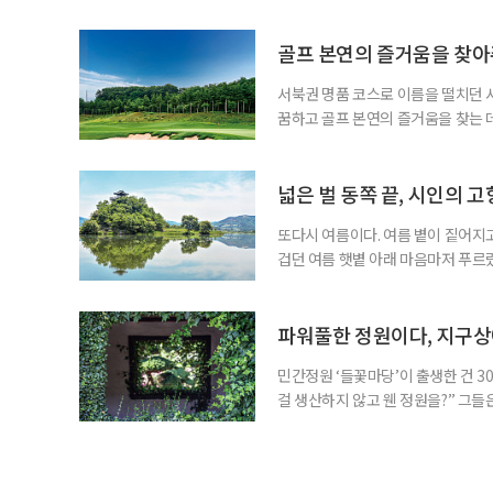
까지 3박 4일이다. 이번 프로그램
수제맥주 브루어리를 둘러보고, 산인
그치지 않고 술이 만들어지는 공간과
골프 본연의 즐거움을 찾
서북권 명품 코스로 이름을 떨치던 
꿈하고 골프 본연의 즐거움을 찾는 데
음속에 품게 된다. 스코어가 잘 나와
을 자극하고, 어떤 골프장은 편안한
장이다. 경기도 파주에 위치한 서원힐스
넓은 벌 동쪽 끝, 시인의 고
또다시 여름이다. 여름 볕이 짙어지고
겁던 여름 햇볕 아래 마음마저 푸르
드리우던 푸르름만으로 충분했던 날, 
는’ 시인 정지용의 고향 옥천은 여전
그 물결을 거스르며 달리면 양옆으로
파워풀한 정원이다, 지구
민간정원 ‘들꽃마당’이 출생한 건 3
걸 생산하지 않고 웬 정원을?” 그들
법. 시절은 변전해 이제 정원의 전성
의 촌평이 이렇게 바뀌었다. 정원이
겪는 곳도 있다. ‘들꽃마당’은 잔