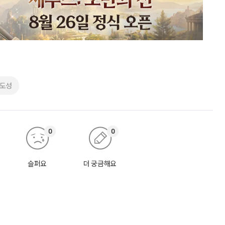
양도성
0
0
슬퍼요
더 궁금해요