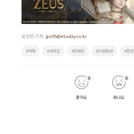
오상민 기자
golf5@etoday.co.kr
#여행
#성곽길
#트래킹
#수원화성
#한
0
0
좋아요
화나요