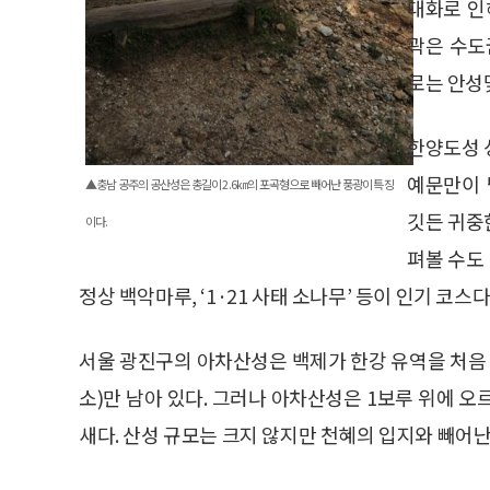
대화로 인
곽은 수도
로는 안성
한양도성 
예문만이 
▲충남 공주의 공산성은 총길이 2.6㎞의 포곡형으로 빼어난 풍광이 특징
깃든 귀중
이다.
펴볼 수도 
정상 백악마루, ‘1·21 사태 소나무’ 등이 인기 코스다
서울 광진구의 아차산성은 백제가 한강 유역을 처음 
소)만 남아 있다. 그러나 아차산성은 1보루 위에 
새다. 산성 규모는 크지 않지만 천혜의 입지와 빼어