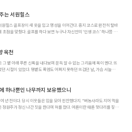
은 일본 전통 청주인 니혼슈를 만드는 사카구라(양조장)를 비롯해 와이너리와
 지역의 역사·문화유산을 함께 만나는 소도시 여행이다. 술을 맛보는 데
 지역의 역사, 생활문화를 하나의 여정으로 연결했다. 첫날에는 에어서
아주는 서원힐스
서원힐스 골프장이 새 옷을 입고 명성을 이어간다. 중지 코스로 완전히 탈바
 초점을 맞췄다. 골프를 하다 보면 누구나 자신만의 ‘인생 코스’ 하나쯤 마
서일 수도 있고, 아름다운 풍경 때문일 수도 있다. 어떤 골프장은 도전 의식
 휴식을 선물한다. 서원힐스는 그 두 가지를 모두 만족시키는 흔치 않은 골프
는 330만 5785㎡(약 100만 평) 규모의 서원밸리 컨트
향 옥천
 그 볕 아래 푸른 신록을 내다보며 문득 알 수 없는 그리움에 목이 멘다. 뜨
렀던 시절이 있었다. 땡볕도 폭염도 어쩌지 못하던 뜨겁던 날, 가슴 서늘하게
향수 어린 옥천의 여름을 만났다. ‘넓은 벌 동쪽 끝으로 옛이야기 지줄대
히 그 자리에 있다. 충북 옥천의 들판을 달리다 보면 금강 지류가 함께한다.
 펼쳐지는 포플러 가로수가 줄지어 맞는다. 온유하기만 한 향
상에 하나뿐인 나무까지 보유했으니
0여 년 전이다. 당시 이웃들은 입을 모아 핀잔했다지. “벼농사라도 지어 먹을
은 정원주가 정신 나간 짓을 한다며 혀를 찼다. 여론이란 때론 헛다리를 짚는
기가 도래했다. “야, 정원주가 세상을 미리 영리하게 내다봤구나!” 이웃들
 하나의 트렌드로 부상한 요즘, 성황을 누리는 민간정원이 많다. 물론 난항을
잔한 수면 위를 미끄러지듯이 나아가는 배처럼 경쾌하게