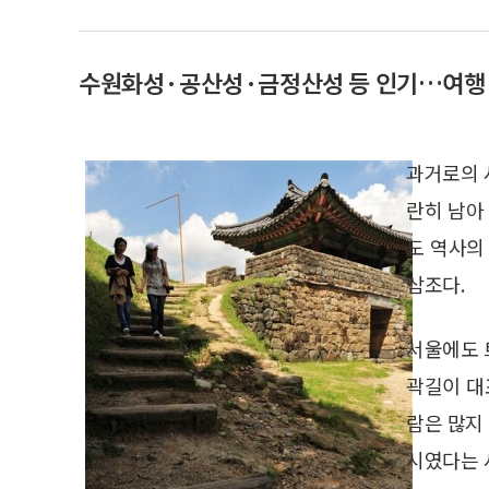
수원화성·공산성·금정산성 등 인기…여행·
과거로의 
란히 남아
도 역사의
삼조다.
서울에도 
곽길이 대
람은 많지 
시였다는 