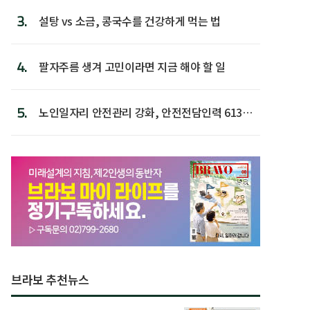
3.
설탕 vs 소금, 콩국수를 건강하게 먹는 법
4.
팔자주름 생겨 고민이라면 지금 해야 할 일
5.
노인일자리 안전관리 강화, 안전전담인력 613명
첫 배치
브라보 추천뉴스