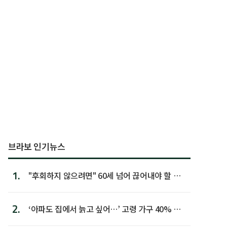
브라보 인기뉴스
1.
"후회하지 않으려면" 60세 넘어 끊어내야 할 사
람 1위
2.
‘아파도 집에서 늙고 싶어…’ 고령 가구 40% 노
후 주택이라 어...