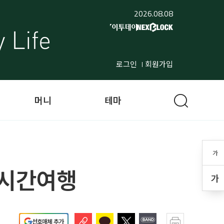
2026.08.08
로그인
회원가입
머니
테마
가
 시간여행
가
선호매체 추가