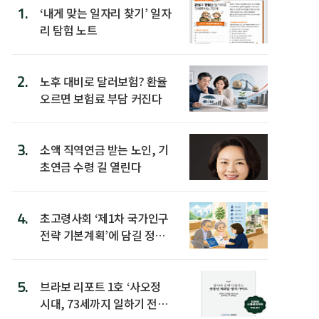
1.
‘내게 맞는 일자리 찾기’ 일자
리 탐험 노트
2.
노후 대비로 달러보험? 환율
오르면 보험료 부담 커진다
3.
소액 직역연금 받는 노인, 기
초연금 수령 길 열린다
4.
초고령사회 ‘제1차 국가인구
전략 기본계획’에 담길 정책
은
5.
브라보 리포트 1호 ‘사오정
시대, 73세까지 일하기 전략’