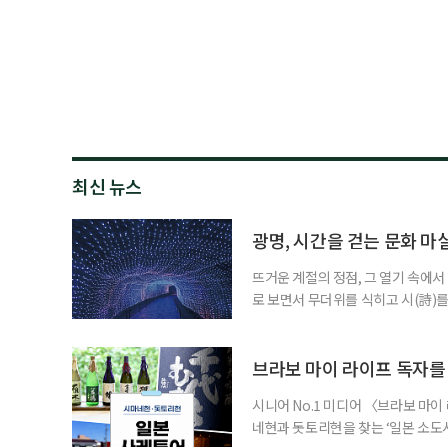
최신 뉴스
광명, 시간을 걷는 문화 마
뜨거운 계절의 정점, 그 열기 속에서
로 보면서 무더위를 식히고 시(詩)를
식의 트렌드가 세대별로 달라졌다. 
구한다. 사회조직이나 자녀에게서 분
다. 정서적 여유를 얻는 패턴을 지
브라보 마이 라이프 독자를
시니어 No.1 미디어 〈브라보 마
네현과 돗토리현을 찾는 ‘일본 소도시 