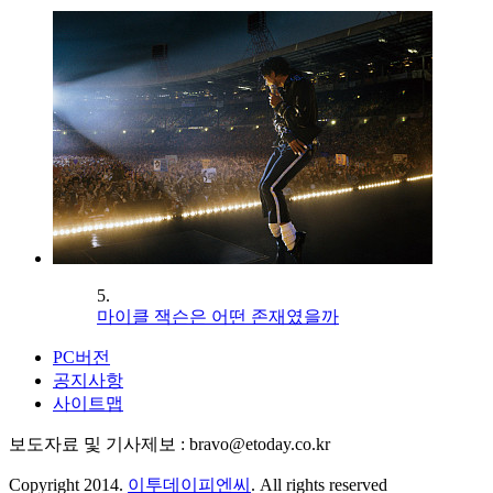
5.
마이클 잭슨은 어떤 존재였을까
PC버전
공지사항
사이트맵
보도자료 및 기사제보 : bravo@etoday.co.kr
Copyright 2014.
이투데이피엔씨
. All rights reserved