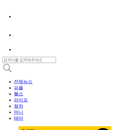
전체뉴스
피플
헬스
라이프
컬처
머니
테마