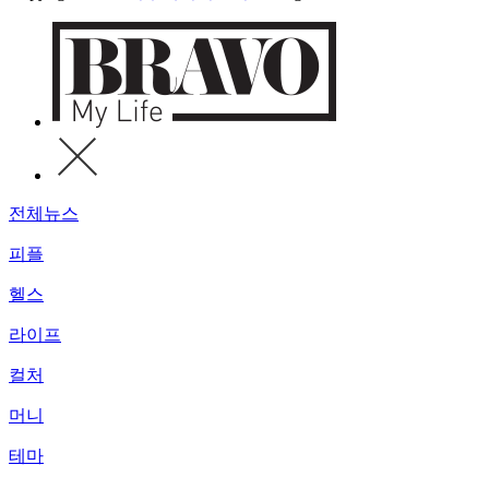
전체뉴스
피플
헬스
라이프
컬처
머니
테마