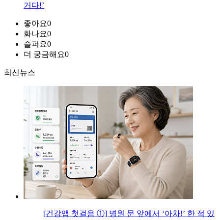
거다!’
좋아요
0
화나요
0
슬퍼요
0
더 궁금해요
0
최신뉴스
[건강앱 첫걸음 ①] 병원 문 앞에서 ‘아차!’ 한 적 있