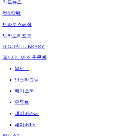
카드뉴스
컷&칼럼
브라보스페셜
브라보리포트
DIGITAL LIBRARY
50+ 시니어 신춘문예
블로그
인스타그램
페이스북
유튜브
네이버카페
네이버TV
회사소개