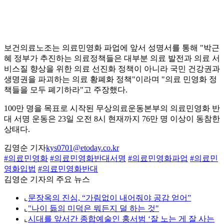
보건의료노조는 의료민영화 파업에 앞서 성명서를 통해 "박근
혜 정부가 추진하는 의료정책들은 대부분 의료 발전과 의료 서
비스질 향상을 위한 의료 선진화 정책이 아니라 국민 건강권과
생명권을 파괴하는 의료 황폐화 정책"이라며 "의료 민영화 정
책들을 모두 폐기하라"고 주장했다.
100만 명을 목표로 시작된 무상의료운동본부의 의료민영화 반
대 서명 운동은 23일 오전 8시 현재까지 76만 명 이상이 동참한
상태다.
김영순 기자
kys0701@etoday.co.kr
#의료민영화
#의료민영화반대서명
#의료민영화파업
#의료민
영화입법
#의료민영화반대
김영순 기자의 주요 뉴스
⌞
문장옥의 진심, “가림없이 내어줘야 공감 얻어”
⌞
"나이 듦의 미덕은 뭐든지 덜 하는 것"
⌞
시대를 앞서간 종합예술인 홍서범 ‘잘 노는 게 잘 사는