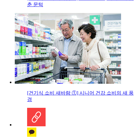
춘 문턱
[건기식 소비 새바람 ①] 시니어 건강 소비의 새 풍
경