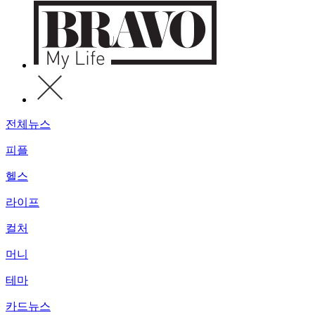
전체뉴스
피플
헬스
라이프
컬처
머니
테마
카드뉴스