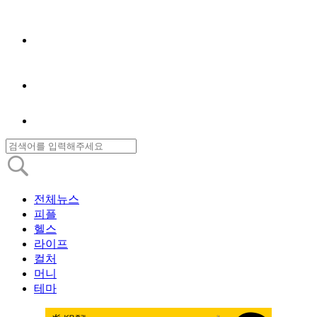
전체뉴스
피플
헬스
라이프
컬처
머니
테마