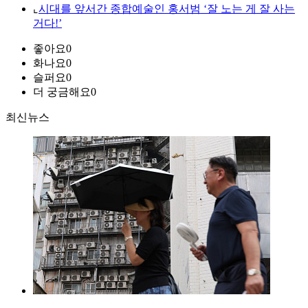
⌞
시대를 앞서간 종합예술인 홍서범 ‘잘 노는 게 잘 사는
거다!’
좋아요
0
화나요
0
슬퍼요
0
더 궁금해요
0
최신뉴스