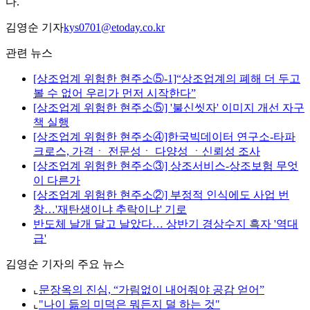
다.
김영순 기자
kys0701@etoday.co.kr
관련 뉴스
[상조업계 위험한 현주소⑤-1]“상조업계의 폐해 더 두고
볼 수 없어 우리가 먼저 시작한다”
[상조업계 위험한 현주소⑤] '불신씻자' 이미지 개선 자구
책 실행
[상조업계 위험한 현주소④]한국빅데이터 연구소-타파
크로스, 가격ㆍ 전문성ㆍ 다양성 ㆍ신뢰성 조사
[상조업계 위험한 현주소③] 상조서비스-상조보험 무엇
이 다른가
[상조업계 위험한 현주소②] 부정적 인식에도 사업 번
창…'재탄생이냐 추락이냐' 기로
반도체 날개 달고 날았다… 상반기 경상수지 흑자 '역대
급'
김영순 기자의 주요 뉴스
⌞
문장옥의 진심, “가림없이 내어줘야 공감 얻어”
⌞
"나이 듦의 미덕은 뭐든지 덜 하는 것"