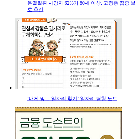
온열질환 사망자 62%가 80세 이상, 고령층 집중 보
호 추진
‘내게 맞는 일자리 찾기’ 일자리 탐험 노트