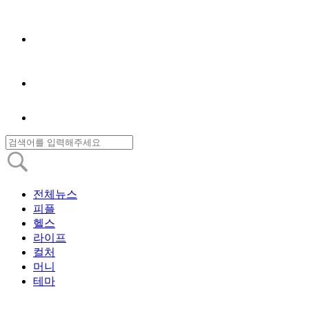
전체뉴스
피플
헬스
라이프
컬처
머니
테마