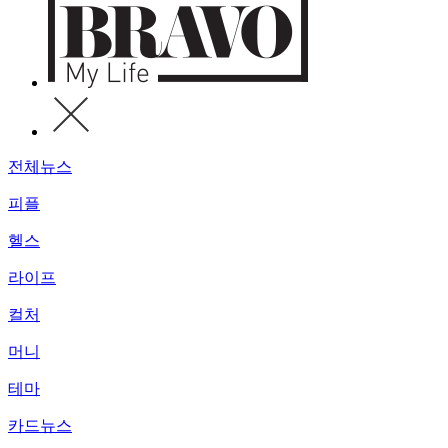
전체뉴스
피플
헬스
라이프
컬처
머니
테마
카드뉴스