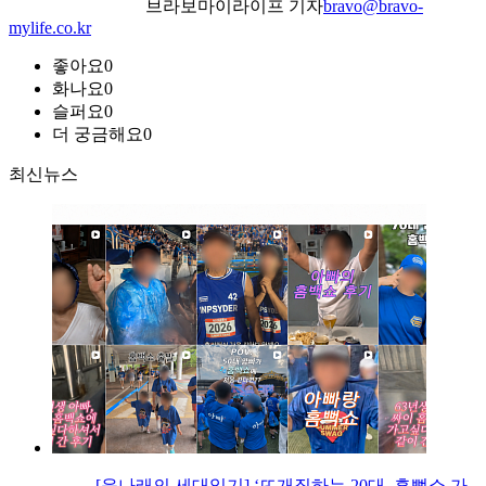
브라보마이라이프 기자
bravo@bravo-
mylife.co.kr
좋아요
0
화나요
0
슬퍼요
0
더 궁금해요
0
최신뉴스
[윤나래의 세대읽기] ‘뜨개질하는 20대, 흠뻑쇼 가