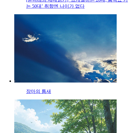
는 50대’ 취향엔 나이가 없다
장마의 틈새