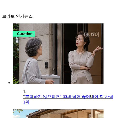
브라보 인기뉴스
1.
"후회하지 않으려면" 60세 넘어 끊어내야 할 사람
1위