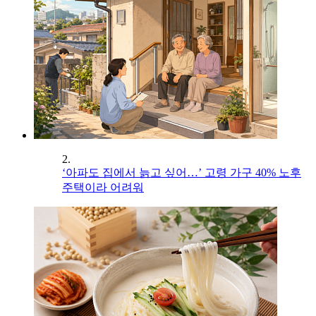
2.
‘아파도 집에서 늙고 싶어…’ 고령 가구 40% 노후
주택이라 어려워