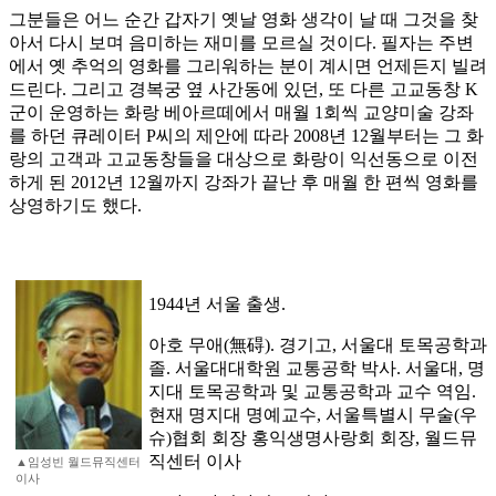
그분들은 어느 순간 갑자기 옛날 영화 생각이 날 때 그것을 찾
아서 다시 보며 음미하는 재미를 모르실 것이다. 필자는 주변
에서 옛 추억의 영화를 그리워하는 분이 계시면 언제든지 빌려
드린다. 그리고 경복궁 옆 사간동에 있던, 또 다른 고교동창 K
군이 운영하는 화랑 베아르떼에서 매월 1회씩 교양미술 강좌
를 하던 큐레이터 P씨의 제안에 따라 2008년 12월부터는 그 화
랑의 고객과 고교동창들을 대상으로 화랑이 익선동으로 이전
하게 된 2012년 12월까지 강좌가 끝난 후 매월 한 편씩 영화를
상영하기도 했다.
1944년 서울 출생.
아호 무애(無碍). 경기고, 서울대 토목공학과
졸. 서울대대학원 교통공학 박사. 서울대, 명
지대 토목공학과 및 교통공학과 교수 역임.
현재 명지대 명예교수, 서울특별시 무술(우
슈)협회 회장 홍익생명사랑회 회장, 월드뮤
직센터 이사
▲임성빈 월드뮤직센터
이사