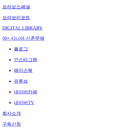
브라보스페셜
브라보리포트
DIGITAL LIBRARY
50+ 시니어 신춘문예
블로그
인스타그램
페이스북
유튜브
네이버카페
네이버TV
회사소개
구독신청