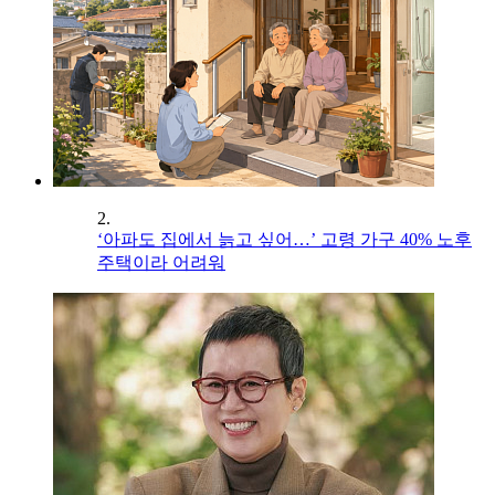
2.
‘아파도 집에서 늙고 싶어…’ 고령 가구 40% 노후
주택이라 어려워