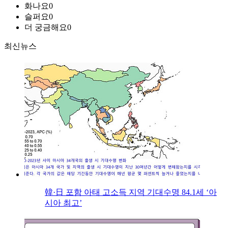
화나요
0
슬퍼요
0
더 궁금해요
0
최신뉴스
韓·日 포함 아태 고소득 지역 기대수명 84.1세 ‘아
시아 최고’