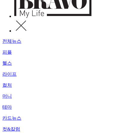
전체뉴스
피플
헬스
라이프
컬처
머니
테마
카드뉴스
컷&칼럼