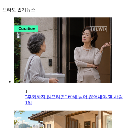
브라보 인기뉴스
1.
"후회하지 않으려면" 60세 넘어 끊어내야 할 사람
1위