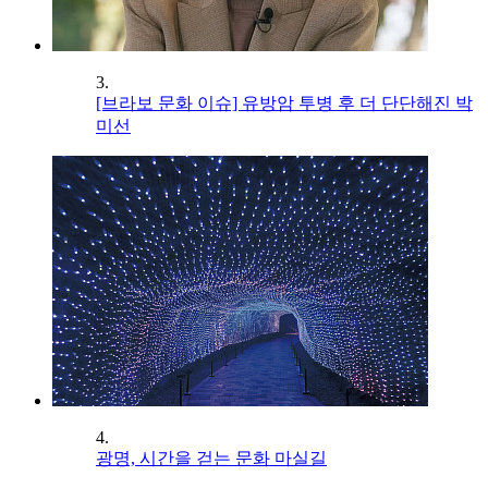
3.
[브라보 문화 이슈] 유방암 투병 후 더 단단해진 박
미선
4.
광명, 시간을 걷는 문화 마실길