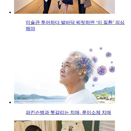
미술관 투어하다 발바닥 찌릿하면 ‘이 질환’ 의심
해야
파킨슨병과 헷갈리는 치매, 루이소체 치매