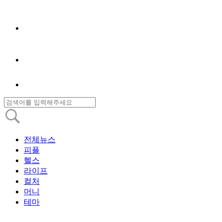
전체뉴스
피플
헬스
라이프
컬처
머니
테마