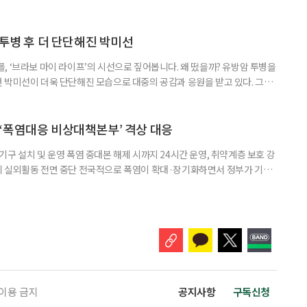
득을 함께 원한다면 보건복지부 노인일자리사업이 출발점이 될 수 있다.
 활용하는 것만으로도 새로운 일을 시작하는 문턱이 훨씬 낮아진다. 취업
 국민취업지원제도 구직활동이 쉽지 않은 사람을 위한 제도다. 개인별 취
 투병 후 더 단단해진 박미선
, ‘브라보 마이 라이프’의 시선으로 짚어봅니다. 왜 떴을까? 유방암 투병을
 박미선이 더욱 단단해진 모습으로 대중의 공감과 응원을 받고 있다. 그러
널에 출연한 그는 방송 활동을 그만하라는 악성 댓글을 받았다고 고백해 눈
삶을 이어가고 있는 박미선은 왜 이전보다 더 큰 관심과 사랑을 받고 있을
 소식 박미선은 재치 있는 말솜씨와 공감 능력으로
‘폭염대응 비상대책본부’ 격상 대응
구 설치 및 운영 폭염 중대본 해제 시까지 24시간 운영, 취약계층 보호 강
리 실외활동 전면 중단 전국적으로 폭염이 확대·장기화하면서 정부가 기존
’로 격상했다. 7일 보건복지부에 따르면 정은경 장관 주재로 폭염 대응
본부를 구성·운영하기로 했다. 이번 조치는 지난 2일 폭염 중앙재난안전대
령된 이후에도 폭염이 전국적으로 확대되고 장기화한 데 따른 것이다. 기존에
 이용 금지
공지사항
구독신청