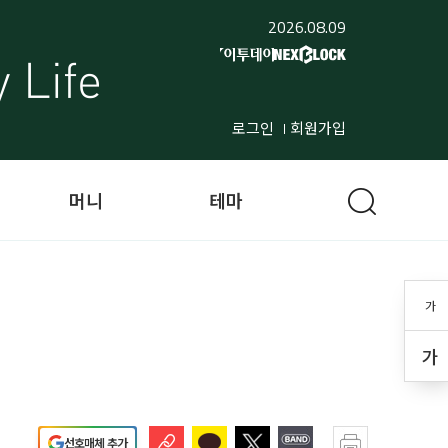
2026.08.09
로그인
회원가입
머니
테마
가
가
선호매체 추가