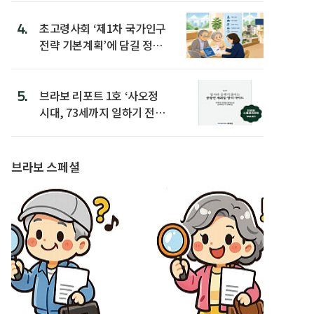
4.
초고령사회 ‘제1차 국가인구
전략 기본계획’에 담길 정책
은
5.
브라보 리포트 1호 ‘사오정
시대, 73세까지 일하기 전략’
발간
브라보 스페셜