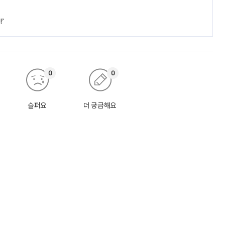
’
0
0
슬퍼요
더 궁금해요