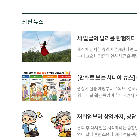
최신 뉴스
세 얼굴의 발리를 탐험하다
세상에 완벽한 휴양이 존재한다면 그 
부터 고요한 영혼의 안식처 같은 동
무는 지역마다 전혀 다른 시공간으로
는 비 한 방울 보기 힘든 쾌적한 건
순한 휴양을 넘어 오감이 깨어나는 
[만화로 보는 시니어 뉴스]
평상시 실종 예방부터 주의보·경보
험군 매일 확인 폭염이 심해지면서 
하고, 폭염 주의보·경보가 내려지면
환자와 가족에게 폭염 행동요령을 직
매어르신은 인지기능 저하로 폭염 
재취업부터 창업까지, 상
있습니다. 외출
은퇴 후 다시 일을 시작하려는 중장
업이 달라 혼란스럽다. 재취업을 