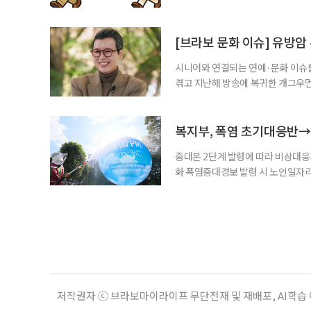
여성새로일하기센터, 사회참여와 소
자신의 상황에 맞는 지원기관을 알고
준비부터 구직 수당까지 고용노동부
[브라보 문화 이슈] 유방암
업 지원 계획을 세
시니어와 연결되는 연예·문화 이슈를
겪고 지난해 방송에 복귀한 개그우먼
나 최근 개그맨 김영철의 유튜브 채
길을 끌었다. 투병 이후에도 자신의 
까. 오랜 방송 생활 뒤 전해진 투병
복지부, 폭염 초기대응반→
중대본 2단계 발령에 따라 비상대응기
화 폭염중대경보 발령 시 노인일자
초기대응반을 ‘폭염대응 비상대책본부
긴급회의를 열고 폭염대응 비상대책
책본부(중대본) 2단계(심각)가 발
운영
저작권자 ⓒ 브라보마이라이프 무단전재 및 재배포, AI학습