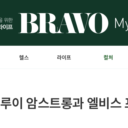
헬스
라이프
컬처
 루이 암스트롱과 엘비스