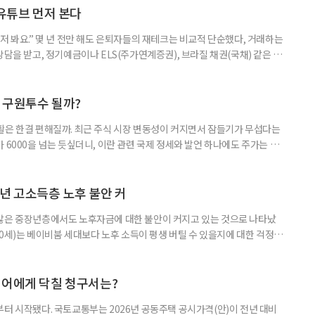
험 요소를 짚어본다. 수익도 2배, 손실도 2배… 레버리지의 두 얼
 유튜브 먼저 본다
저 봐요.” 몇 년 전만 해도 은퇴자들의 재테크는 비교적 단순했다, 거래하는
상담을 받고, 정기예금이나 ELS(주가연계증권), 브라질 채권(국채) 같은 고
투자 정보 역시 은행 영업점에서 얻는 경우가 많았다. 직원이 추천하는 상품
고, 증권사보다는 은행을 더 편안하게 느끼기도 했다. 은행 창구 대신 유튜
 씨는 최근 IRP(개인형퇴직연금) 계좌를 직접 손보기 시작했
후 구원투수 될까?
활은 한결 편해질까. 최근 주식 시장 변동성이 커지면서 잠들기가 무섭다는
 6000을 넘는 듯싶더니, 이란 관련 국제 정세와 발언 하나에도 주가는 오
 직접 투자로 수익을 내려던 이들은 오히려 불안감이 커졌다. 이처럼 변동
 민감하면서 일정한 현금흐름을 기대할 수 있는 상품에 관심이 쏠린다. 그중
퇴자와 은퇴를 앞둔 이들에게 ‘매달 들어오는 돈’이라는 점에서 다시 주목
년 고소득층 노후 불안 커
 많은 중장년층에서도 노후자금에 대한 불안이 커지고 있는 것으로 나타났
~60세)는 베이비붐 세대보다 노후 소득이 평생 버틸 수 있을지에 대한 걱정이
감과 은퇴 후 재취업 가능성에 대한 우려도 더 크게 나타났다. 이들의 은퇴 준
머물지 않고, 그 자산을 어떻게 평생 소득으로 바꿀 것인가의 문제로 옮겨가
일 미국의 은퇴보장 전문 보험·금융회사 글로벌애틀랜틱이 발표한 ‘
니어에게 닥칠 청구서는?
부터 시작됐다. 국토교통부는 2026년 공동주택 공시가격(안)이 전년 대비