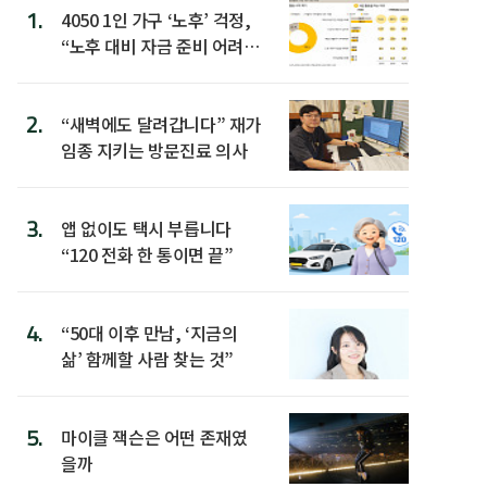
1.
4050 1인 가구 ‘노후’ 걱정,
“노후 대비 자금 준비 어려
워”
2.
“새벽에도 달려갑니다” 재가
임종 지키는 방문진료 의사
3.
앱 없이도 택시 부릅니다
“120 전화 한 통이면 끝”
4.
“50대 이후 만남, ‘지금의
삶’ 함께할 사람 찾는 것”
5.
마이클 잭슨은 어떤 존재였
을까