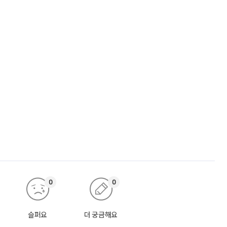
0
0
슬퍼요
더 궁금해요