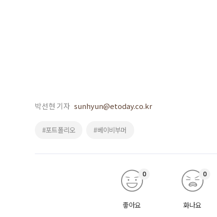
박선현 기자
sunhyun@etoday.co.kr
#포트폴리오
#베이비부머
0
0
좋아요
화나요