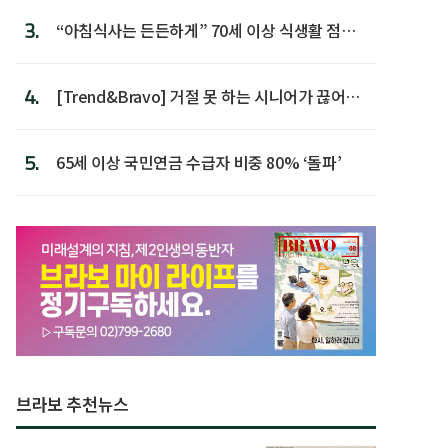
3.
“아침식사는 든든하게” 70세 이상 식생활 점수
가장 높아
4.
[Trend&Bravo] 거절 못 하는 시니어가 끊어야
할 행동 5
5.
65세 이상 국민연금 수급자 비중 80% ‘돌파’
브라보 추천뉴스