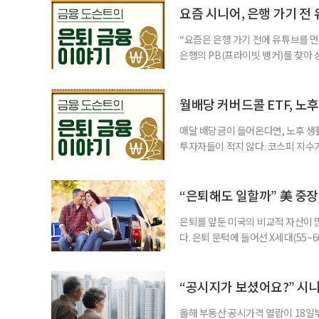
투자자라면 반드시 알아야 할 핵심 위
요즘 시니어, 은행 가기 전
“요즘은 은행 가기 전에 유튜브를 먼
은행의 PB(프라이빗 뱅커)를 찾아 
금리 상품에 가입하는 방식이었다. 
에 가입하면 비교적 안전하다고 여겼
브에서 정보를 서울에 사는 60대 A
월배당 커버드콜 ETF, 노
매달 배당금이 들어온다면, 노후 생
투자자들이 적지 않다. 코스피 지수가
르락내리락 롤러코스터를 타고 있다.
성이 이어질수록, 주가 움직임에 덜
에서도 월배당 커버드콜 ETF는 은
“은퇴해도 일할까” 美 중장
은퇴를 앞둔 미국의 비교적 자산이
다. 은퇴 문턱에 들어선 X세대(55
더 컸고, 연금이 없는 데 따른 박탈
비가 더는 “얼마를 모았느냐”에만 
고 있다는 뜻으로 읽힌다. 지난 1
“공시지가 보셨어요?” 시
올해 부동산 공시가격 열람이 18일