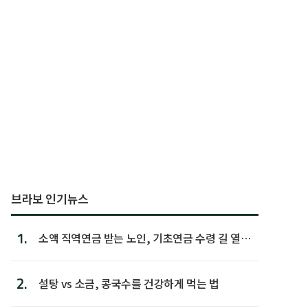
브라보 인기뉴스
1.
소액 직역연금 받는 노인, 기초연금 수령 길 열린
다
2.
설탕 vs 소금, 콩국수를 건강하게 먹는 법