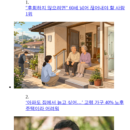
1.
"후회하지 않으려면" 60세 넘어 끊어내야 할 사람
1위
2.
‘아파도 집에서 늙고 싶어…’ 고령 가구 40% 노후
주택이라 어려워