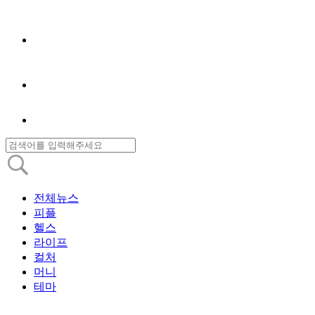
전체뉴스
피플
헬스
라이프
컬처
머니
테마