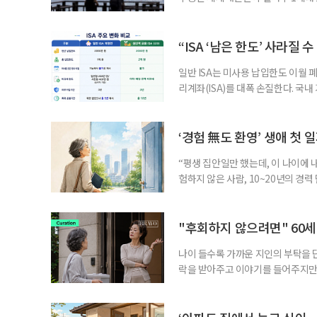
고령 부부에게는 혼인을 유지하는 
세는 개인별로 부과하지만, 1세대 
부가 각자 집 한 채씩을 보유하면 한
“ISA ‘남은 한도’ 사라질 
일반 ISA는 미사용 납입한도 이월 
리계좌(ISA)를 대폭 손질한다. 국
금융 ISA’를 새로 만들고, 일정 
기존 ISA 가입자라면 이번 개편안에
기 때문이다. 지난 3일 발표된 세제
‘경험 無도 환영’ 생애 첫 
“평생 집안일만 했는데, 이 나이에 
험하지 않은 사람, 10~20년의 경
찾고 이력서를 쓰는 일부터 출퇴근, 
보다 부담을 낮춘 진입 경로다. 통계 
경험이 풍부한 고령자는 중요한 국
"후회하지 않으려면" 60세
나이 들수록 가까운 지인의 부탁을 
락을 받아주고 이야기를 들어주지만,
평소에는 무심하다가 필요할 때만 
관계가 아닌 편리한 도움이나 감정의
게 여기며, 거절하는 순간 태도를 