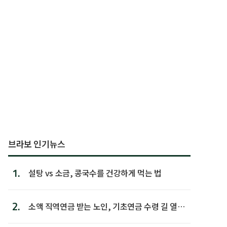
브라보 인기뉴스
1.
설탕 vs 소금, 콩국수를 건강하게 먹는 법
2.
소액 직역연금 받는 노인, 기초연금 수령 길 열린
다