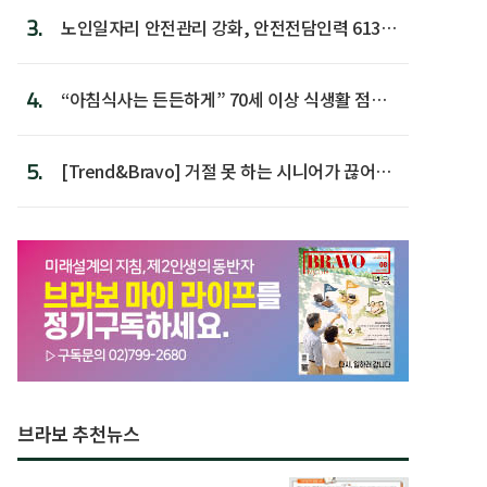
3.
노인일자리 안전관리 강화, 안전전담인력 613명
첫 배치
4.
“아침식사는 든든하게” 70세 이상 식생활 점수
가장 높아
5.
[Trend&Bravo] 거절 못 하는 시니어가 끊어야
할 행동 5
브라보 추천뉴스