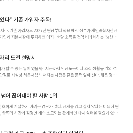
것보다 이혼이 경제적으로 유리해질 수 있다는 분석이 나온다. 종합부동산
1주택 공제와 세액공제 적용 여부는 부부를 하나의 세대로 묶어 판단한다. 부
 세대가 두 채를 가진 것으로 보지만, 실제 이혼해 주거와 생계를 분
수 있다” 기존 가입자 주목!
폐지…. 기존 가입자도 2027년 연장부터 적용 예정 정부가 개인종합자산관
내 기업과 자본시장에 투자하면 이자· 배당 소득을 전액 비과세하는 ‘생산적
소득 이하 청년에게는 납입액의 10%를 소득공제 해주는 방안도 추진한다. 다만
 주목해야 한다. 그동안 사용하지 않고 쌓아둔 ISA 납입한도가 사라질 수 있
개편안이 국회 통과 후 그대로 시행된다면 법 시행 전 본
일자리 도전 설명서
내가 할 수 있는 일이 있을까.” 지금까지 임금노동이나 조직 생활을 거의 경
력 단절로 사실상 처음처럼 느껴지는 사람은 같은 문턱 앞에 선다. 채용 정보를
업무 지시, 동료 관계까지 낯설다. 이들에게 필요한 것은 ‘용기를 내라’는 말
밖에 섞여 있는 ‘첫 취업’, ‘경력 단절’ 생산인구가 줄어드는 상황에서 삶의
가 자원이다. 박경하 한국노인인력개발원 선임연구위
 넘어 끊어내야 할 사람 1위
단호하게 거절하기 어려운 경우가 많다. 관계를 잃고 싶지 않다는 마음에 연
 한쪽의 시간과 감정만 계속 소모되는 관계라면 다시 살펴볼 필요가 있다.
연락하거나, 만날 때마다 자신의 이야기만 늘어놓는 사람은 상대를 동등한
 창구로 대할 수 있다. 걱정을 가장해 자존감을 깎아내리고 도움을 당연하
바꾸는 행동도 건강한 관계와는 거리가 멀다. 믿고 털어놓은 개인사나 약점을