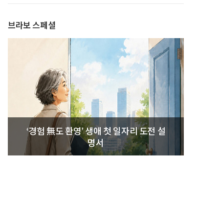
브라보 스페셜
‘경험 無도 환영’ 생애 첫 일자리 도전 설
명서