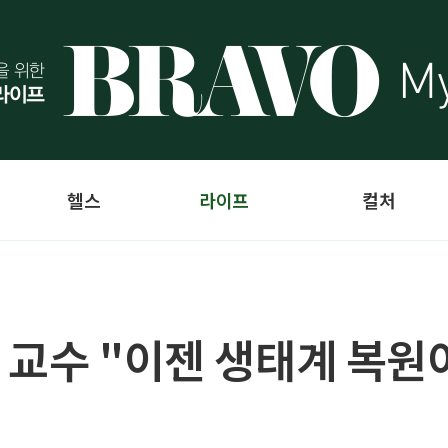
헬스
라이프
컬처
 교수 "이젠 생태계 복원