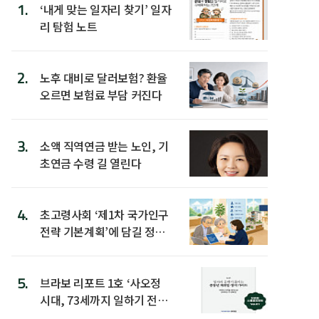
1.
‘내게 맞는 일자리 찾기’ 일자
리 탐험 노트
2.
노후 대비로 달러보험? 환율
오르면 보험료 부담 커진다
3.
소액 직역연금 받는 노인, 기
초연금 수령 길 열린다
4.
초고령사회 ‘제1차 국가인구
전략 기본계획’에 담길 정책
은
5.
브라보 리포트 1호 ‘사오정
시대, 73세까지 일하기 전략’
발간