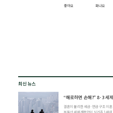
좋아요
화나요
최신 뉴스
“해로하면 손해?” 8·3 세
결혼이 불리한 세금·연금 구조 이혼 
부동산 세제개편안이 실거주 1세대 1