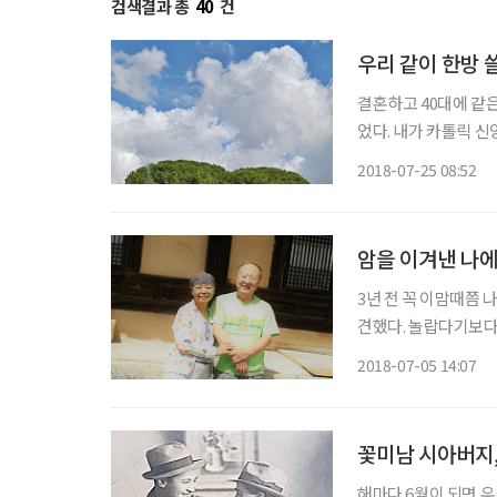
검색결과 총
40
건
우리 같이 한방 
결혼하고 40대에 같은
었다. 내가 카톨릭 신
다. 나는 평소에 대모를
2018-07-25 08:52
었을 때는 내가 시어
암을 이겨낸 나에
3년 전 꼭 이맘때쯤 
견했다. 놀랍다기보다 
해갈 수 있겠냐’하는
2018-07-05 14:07
암 치료까지 이어졌다.
꽃미남 시아버지
해마다 6월이 되면 