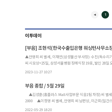
1
이투데이
[부음] 조현석(한국수출입은행 워싱턴사무소장
▲안영희 씨 별세, 이재언(삼성물산 부사장)·수진(독수리
씨 시모상=25일, 삼성서울병원 장례식장 19호, 발인 28일 오전 
2023-11-27 10:27
◀
부음 종합 / 5월 29일
▲김성훈(홈플러스 Mall사업부문 식음1팀 차장) 씨 별세 = 2
2000 ▲이청영 씨 별세, 안영희 씨 남편상, 이근회(일간스
관 1층 15호, 발인 30일 오전 11시, 02-2215-4444 ▲이
2022-05-29 18:20