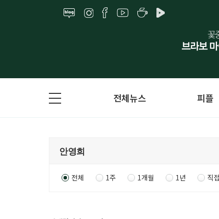
전체뉴스
피플
전체
1주
1개월
1년
직