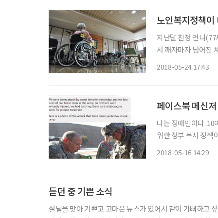
노인복지정책이 
지난달 친정 언니(7
서 깨자마자 넘어진 채
푸 했다. 언니가 “얼
2018-05-24 17:43
페이스북 메신저
나는 장애인이다. 1
위한 정부 복지 정책이
선생님이 집으로 찾아오
2018-05-16 14:29
육을 받았다. 평소 
듣던 중 기쁜 소식
설날을 맞아 기쁘고 고마운 뉴스가 있어서 같이 기뻐하고 싶어서 올려 본다. 우리 집 도우미 아줌마(이