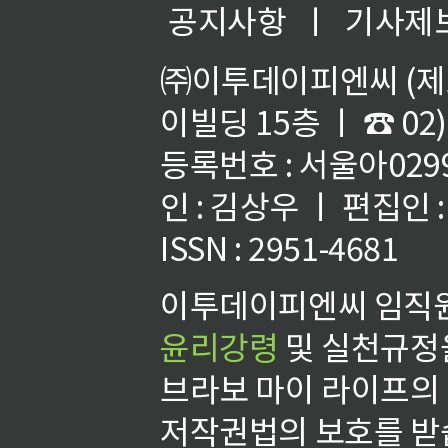
공지사항
ㅣ
기사제
㈜이투데이피엔씨 (제호
이빌딩 15층 ㅣ ☎ 02)
등록번호 : 서울아02992
인 : 김상우 ㅣ 편집인
ISSN : 2951-4681
이투데이피엔씨 임직원
윤리강령
및 실천규정을
브라보 마이 라이프의
저작권법의 보호를 받