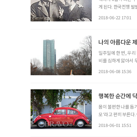
게 된다. 한국전쟁 발
버지 소식을 들을 수 
2018-06-22 17:01
는 기대를 뒤로하고 5
나의 아름다운 
일주일에 한 번, 우리
비를 심하게 앓아서 
서 다녔다고 했다. 성
2018-06-08 15:36
동차도 흔하지 않던 시
행복한 순간에 닥
몸이 불편한 나를 돕기
모’라고 편히 부른다.
로 아주대학 수간호사 
2018-06-01 15:51
청주에서 한의원을 열