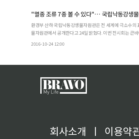
"멸종 조류 7종 볼 수 있다"… 국립낙동강생
환경부 산하 국립낙동강생물자원관은 전 세계에 극소수의 표
물자원관에서 공개한다고 24일 밝혔다. 이번 전시회는 큰바다쇠오리, 까치오리, 나그네비둘기, 극락앵무, 캐롤라이나앵무, 뉴잉글
랜드초원멧닭 등 6점과 후이아 암수 2점 등 멸종된 조류 7종
2016-10-24 12:00
회사소개
ㅣ
이용약