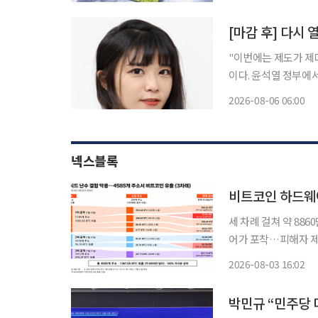
소재 도입을 확대하는 
[마감 후] 다시
"이번에는 제도가 제대로 자리 잡아야 할
이다. 윤석열 정부에
만에 다시 열릴 조짐
2026-08-06 06:00
"이번에 제도가 안착
넥스블록
비트코인 하드웨어
세 차례 걸쳐 약 88
어가 포착…피해자 제
활성 주소 급증에도 일부 영향 가능성 비트코인 하드웨어
2026-08-03 16:02
은 엔트로피(시드 생
박민규 “민주당 