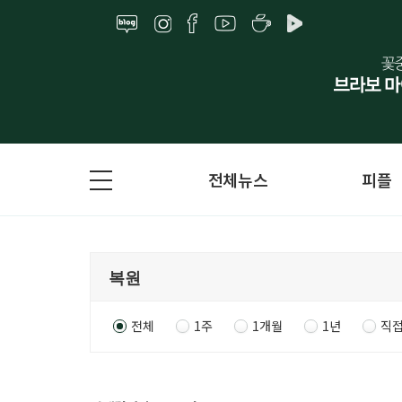
전체뉴스
피플
전체
1주
1개월
1년
직