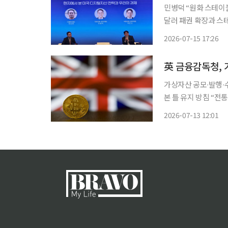
민병덕 “원화 스테이
달러 패권 확장과 스
지 골든타임…후속 제도 신속 처리해야” 미국
2026-07-15 17:26
재편에 속도를 내는 
英 금융감독청, 
가상자산 공모∙발행∙수
본 틀 유지 방침 “
거래소 영국 진출 움직임 영국 금융당국이 가상자산에 대한 규제를 완화하면서
2026-07-13 12:01