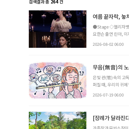
검색결과 총
264
건
여름 끝자락, 놓
●Stage ◇엘리자벳 일정 8월 16일 ~ 11월 15일 장소 블루스퀘어 우리은행홀 연출 로버트
요한슨 출연 린아, 이지혜
리자벳’은 오스트리아
2026-08-02 06:00
를 향한 갈망, 초월적 존
무음(無音)의 
은빛 관(管) 속의 고
퍼질 때, 우리의 귀
따라붙는 것을 말한다.
2026-07-19 06:00
이를 부드럽게 감싸안
[장례가 달라진다
가족장과 무빈소장이 