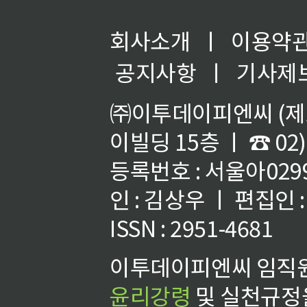
회사소개
ㅣ
이용약
공지사항
ㅣ
기사제
㈜이투데이피엔씨 (제호
이빌딩 15층 ㅣ ☎ 02)
등록번호 : 서울아02992
인 : 김상우 ㅣ 편집인
ISSN : 2951-4681
이투데이피엔씨 임직원
윤리강령
및 실천규정을