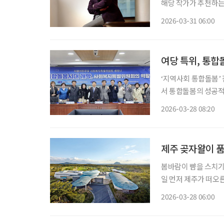
해당 작가가 추천하는인테리어 팁도 
휴대폰 하나로 모든 
2026-03-31 06:00
망치로 못을 박는 기술
여당 특위, 통합
‘지역사회 통합돌봄’
서 통합돌봄의 성공적
전반의 보완이 필요하다는 제언이 제기됐다.
2026-03-28 08:20
의원회관 제9간담회의
최했
제주 곶자왈이 
봄바람이 뺨을 스치기 시작하
일 먼저 제주가 떠오
디밸리 골프&리조트로 향하게 된다. 제주공항에서 서
2026-03-28 06:00
달리면 산방산이 다가