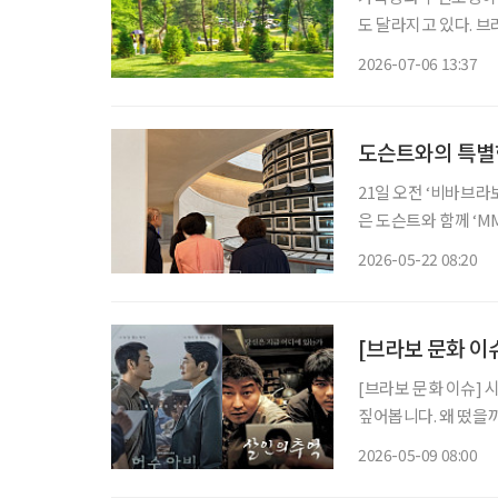
도 달라지고 있다. 브
에서는 강원 횡성 하
2026-07-06 13:37
도슨트와의 특별한
21일 오전 ‘비바브라
은 도슨트와 함께 ‘M
듣고 감상을 나누는 
2026-05-22 08:20
[브라보 문화 이
[브라보 문화 이슈] 
짚어봅니다. 왜 떴을까? ENA 범죄 수사 스릴러 드라마 ‘허수아비’의 인기가 심상치 않다. 이
춘재 연쇄살인사건(구
2026-05-09 08:00
을 모았다. 사실 이춘