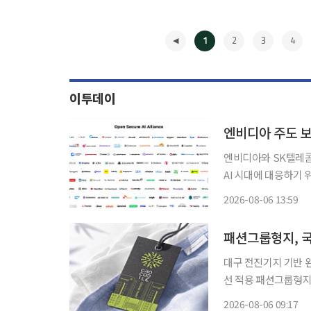
1
2
3
4
이투데이
엔비디아와 SK텔레콤,
AI 시대에 대응하기 위한 공동
스에서 개최된 블랙햇
2026-08-06 13:59
AI 사이버보안을 강화
◀
패션그룹형지, 국
대구 전진기지 기반 
선 적용 패션그룹형지가 국산 원단 사용을 확대하기 위해 '애국형지 태그'를 도입하고 완결형
국내 생산 체계 구축에 속도를 낸다. 패션그룹형지는 
2026-08-06 09:17