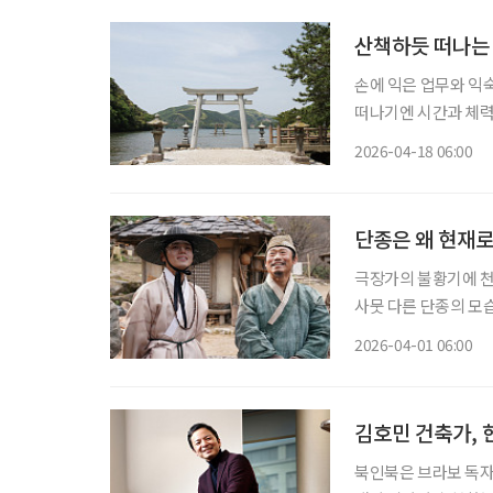
산책하듯 떠나는
손에 익은 업무와 익숙해진
떠나기엔 시간과 체력
여행이 필요하다. 여권
2026-04-18 06:00
시 들여
단종은 왜 현재
극장가의 불황기에 천
사뭇 다른 단종의 모
의 모습은 오늘날 대중이 가진 어떤 
2026-04-01 06:00
아니다 사실 단
김호민 건축가, 한
북인북은 브라보 독자