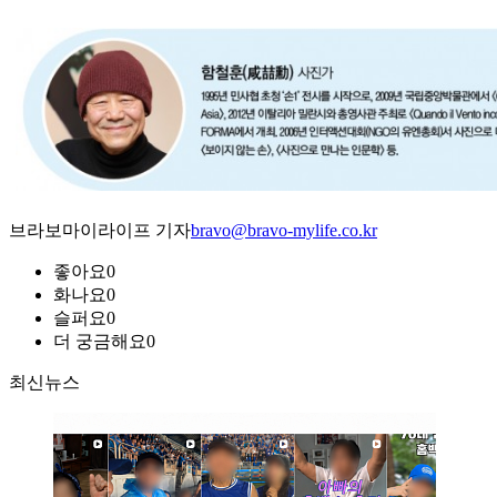
브라보마이라이프 기자
bravo@bravo-mylife.co.kr
좋아요
0
화나요
0
슬퍼요
0
더 궁금해요
0
최신뉴스