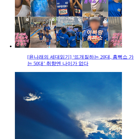
[윤나래의 세대읽기] ‘뜨개질하는 20대, 흠뻑쇼 가
는 50대’ 취향엔 나이가 없다