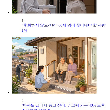
1.
"후회하지 않으려면" 60세 넘어 끊어내야 할 사람
1위
2.
‘아파도 집에서 늙고 싶어…’ 고령 가구 40% 노후