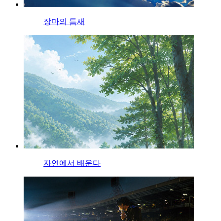
장마의 틈새
자연에서 배운다