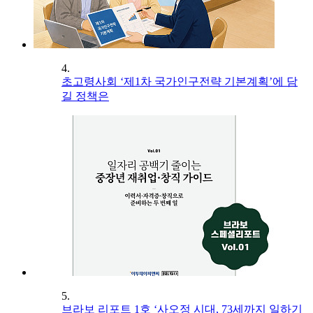
4.
초고령사회 ‘제1차 국가인구전략 기본계획’에 담
길 정책은
5.
브라보 리포트 1호 ‘사오정 시대, 73세까지 일하기