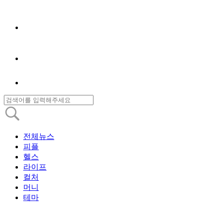
전체뉴스
피플
헬스
라이프
컬처
머니
테마