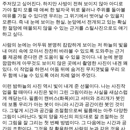
주저앉고 싶어진다. 하지만 사방이 전혀 보이지 않아 아디로
가야 할지 모를 때 애써 한 발자국 뒤로 물러나 주위를 돌아볼
여유를 가질 수 있다면 우리는 그 위기에서 벗어날 수 있을지
모른다. 즉 내 눈에 보이는 현실, 눈앞에서 전개되고 있는 확실
한 절망에 매몰되지 않을 수 있는 근거를 스틸사진으로도 얘기
하고 싶다.
사람의 눈에는 어두워 분명히 캄캄하게 보이는 저 하늘의 빛을
내 머리 속에 모아서 찬찬히 바라볼 수 있도록 도와주는 근거
를 제공해 준다면 큰 도움이 될 수 있을 것이다. 내 눈에 분명
깜깜하게 아무것도 보이지 않은 곳에서 촬영한 사진이 내겐 꽤
있다. 이 작업을 하면서 어둠 뒤에 숨겨진 무지갯빛을 우리 모
두 함께 나눌 수 있도록 여러 차례 열어 주었다.
이런 밤하늘의 사진 역시 빛이 내게 준 선물이다. 나는 사진작
업을 할 때마다 사진은 빛이 그린 그림이라는 사실을 새삼스럽
게 깨닫는다. 필름이 캔버스(화폭)이고 셔터와 조리개가 붓인
데 보통 우리가 아는 붓이 아니라 시간과 공간이란 붓인 것이
다. 그렇게 시간과 공간을 조절함으로써 필름에는 아주 다양한
그림이 나타난다. 빛의 양을 자신의 의도대로 잘 조절하는 것
이 그림을 잘 그리는 첫 번째 방법이다. 그 다음에는 시간과 공
간의 조합이다. 그것을 잘 활용하면 사람의 눈과 같은 것을 사