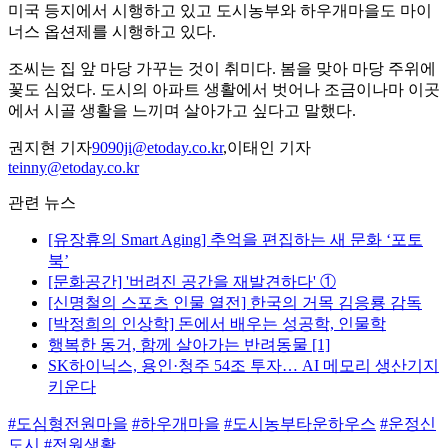
미국 등지에서 시행하고 있고 도시농부와 하우개마을도 마이
너스 옵션제를 시행하고 있다.
조씨는 집 앞 마당 가꾸는 것이 취미다. 봄을 맞아 마당 주위에
꽃도 심었다. 도시의 아파트 생활에서 벗어나 조금이나마 이곳
에서 시골 생활을 느끼며 살아가고 싶다고 말했다.
권지현 기자
9090ji@etoday.co.kr
,이태인 기자
teinny@etoday.co.kr
관련 뉴스
[유장휴의 Smart Aging] 추억을 편집하는 새 문화 ‘포토
북’
[문화공간] '버려진 공간을 재발견하다' ①
[신명철의 스포츠 인물 열전] 한국의 거목 김응룡 감독
[박정희의 인상학] 돈에서 배우는 성공학, 인물학
행복한 동거, 함께 살아가는 반려동물 [1]
SK하이닉스, 용인·청주 54조 투자… AI 메모리 생산기지
키운다
#도심형전원마을
#하우개마을
#도시농부타운하우스
#운정신
도시
#전원생활