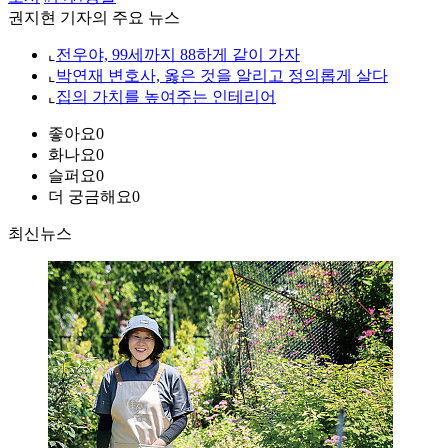
권지현 기자의 주요 뉴스
⌞
전우야, 99세까지 88하게 같이 가자
⌞
박연재 변호사, 옳은 것을 알리고 정의롭게 살다
⌞
집의 가치를 높여주는 인테리어
좋아요
0
화나요
0
슬퍼요
0
더 궁금해요
0
최신뉴스