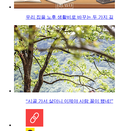
우리 집을 노후 생활비로 바꾸는 두 가지 길
“시골 가서 살더니 이제야 사람 꼴이 됐네!”