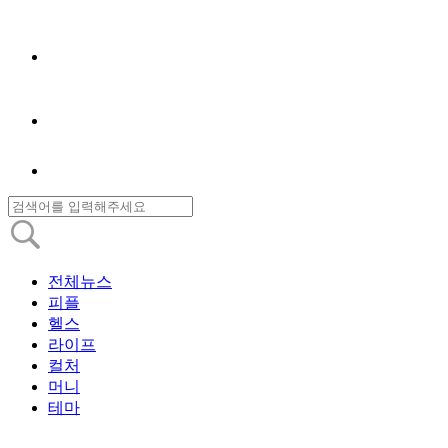
전체뉴스
피플
헬스
라이프
컬처
머니
테마