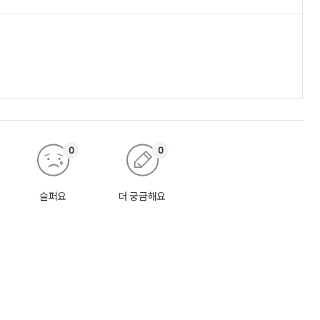
0
0
슬퍼요
더 궁금해요