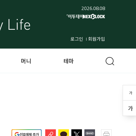
2026.08.08
로그인
회원가입
머니
테마
가
가
선호매체 추가