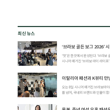
최신 뉴스
‘브라보 골든 보그 2026’
‘멋’은 한끗에서 완성된다. ‘브라보 
시니어 매거진 ‘브라보 마이 라이프’
열렸다. 중년 세대의 취향과 자기표
하며 자신만의 스타일을 탐색하는 분
획한 아트 퍼포먼스 ‘과거에서 미래
이탈리아 패션과 K뷰티 만난다
오는 8일 시니어 매거진 브라보마이라
를 넘어, 국내외 브랜드와 인물이 
랜드 트렁크쇼, 개별 체험, 다양한
행사 오프닝은 이번 행사를 주관사인
래로’가 맡는다. 이 무대는 전문 
올봄, 중년 여성 유혹 패션