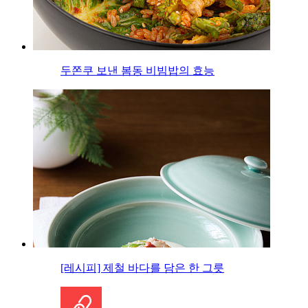
두쫀쿠 보낸 봄동 비빔밥의 효능
[레시피] 제철 바다를 담은 한 그릇