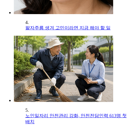
4.
팔자주름 생겨 고민이라면 지금 해야 할 일
5.
노인일자리 안전관리 강화, 안전전담인력 613명 첫
배치