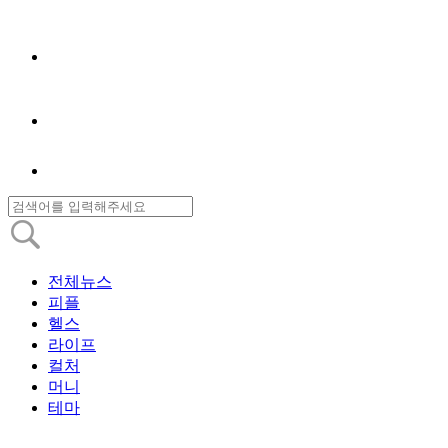
전체뉴스
피플
헬스
라이프
컬처
머니
테마