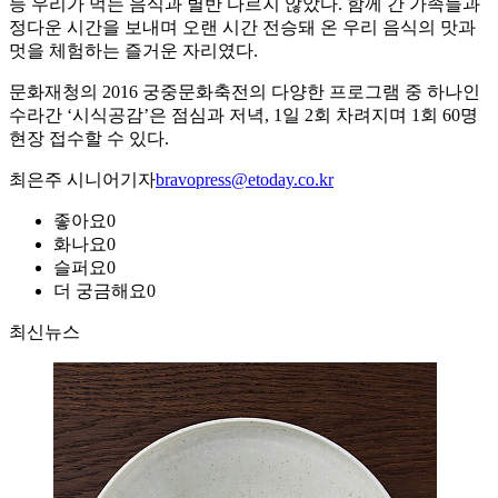
등 우리가 먹는 음식과 별반 다르지 않았다. 함께 간 가족들과
정다운 시간을 보내며 오랜 시간 전승돼 온 우리 음식의 맛과
멋을 체험하는 즐거운 자리였다.
문화재청의 2016 궁중문화축전의 다양한 프로그램 중 하나인
수라간 ‘시식공감’은 점심과 저녁, 1일 2회 차려지며 1회 60명
현장 접수할 수 있다.
최은주 시니어기자
bravopress@etoday.co.kr
좋아요
0
화나요
0
슬퍼요
0
더 궁금해요
0
최신뉴스