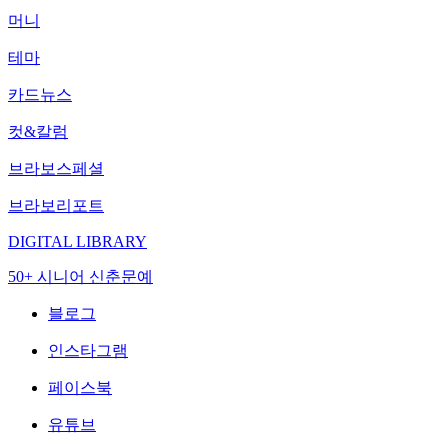
머니
테마
카드뉴스
컷&칼럼
브라보스페셜
브라보리포트
DIGITAL LIBRARY
50+ 시니어 신춘문예
블로그
인스타그램
페이스북
유튜브