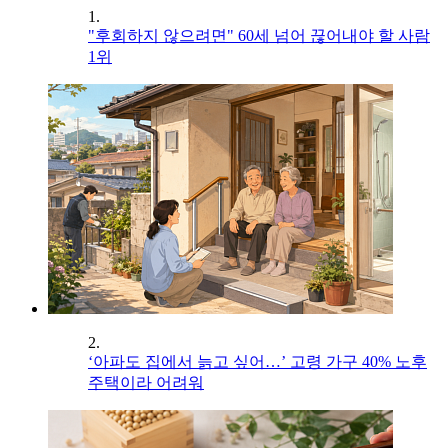
1.
"후회하지 않으려면" 60세 넘어 끊어내야 할 사람
1위
2.
‘아파도 집에서 늙고 싶어…’ 고령 가구 40% 노후
주택이라 어려워