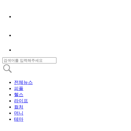
전체뉴스
피플
헬스
라이프
컬처
머니
테마