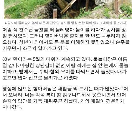
▲필자의 물레방아 놀이 때문에 천수답 농사를 망칠 뻔한 적이 있다. (백외섭 동년기자)
어릴 적 천수답 물꼬를 터 물레방아 놀이를 하다가 농사를 망
칠 뻔하였다. 그러나 할아버님은 필자를 한 번도 나무라지 않
으셨다. 성년이 되어서도 큰 뜻을 이해하지 못하였으나 손주를
키우면서 조금씩 알아가고 있다.
80년 만이라는 5월의 더위가 계속되고 있다. 물놀이장은 여름
철 같다. 마땅한 장난감이 없던 어릴 적에는 집 앞 논에서 물놀
이하고, 밭에서는 수박·참외·오이를 따먹으면서 놀았다. 배가
고프면 냅다 집으로 달려가곤 하였다.
평상에 앉으신 할아버님은 새참을 막 드시는 때가 많았다. “어
서 오너라. 너는 먹을 복이 참 많구나!” 허허 웃으시면서 먼저
손자의 입안을 가득 채워주곤 하셨다. 거의 매일이 평온하게
지나갔다.