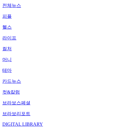
전체뉴스
피플
헬스
라이프
컬처
머니
테마
카드뉴스
컷&칼럼
브라보스페셜
브라보리포트
DIGITAL LIBRARY