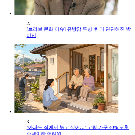
2.
[브라보 문화 이슈] 유방암 투병 후 더 단단해진 박
미선
3.
‘아파도 집에서 늙고 싶어…’ 고령 가구 40% 노후
주택이라 어려워