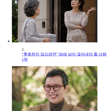
1.
"후회하지 않으려면" 60세 넘어 끊어내야 할 사람
1위