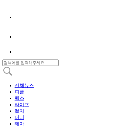
전체뉴스
피플
헬스
라이프
컬처
머니
테마