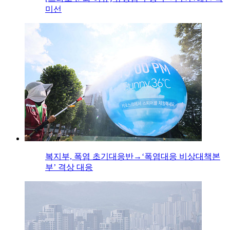
미선
복지부, 폭염 초기대응반→‘폭염대응 비상대책본
부’ 격상 대응