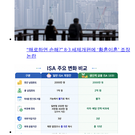
“해로하면 손해?” 8·3 세제개편에 ‘황혼이혼’ 조장
논란