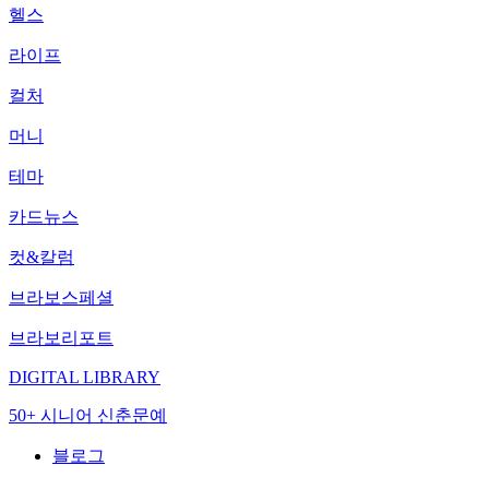
헬스
라이프
컬처
머니
테마
카드뉴스
컷&칼럼
브라보스페셜
브라보리포트
DIGITAL LIBRARY
50+ 시니어 신춘문예
블로그