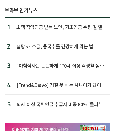
브라보 인기뉴스
1.
소액 직역연금 받는 노인, 기초연금 수령 길 열린
다
2.
설탕 vs 소금, 콩국수를 건강하게 먹는 법
3.
“아침식사는 든든하게” 70세 이상 식생활 점수
가장 높아
4.
[Trend&Bravo] 거절 못 하는 시니어가 끊어야
할 행동 5
5.
65세 이상 국민연금 수급자 비중 80% ‘돌파’