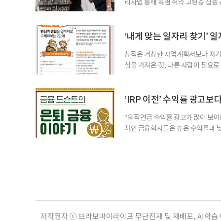
리사업 통해 폭염 취약 고령층 집중
나타났다. 이에 정부가 전국 보건소
에 따르면 5월 15일부터 이달 4일
고령층은 825명(33.8%), 80세 
‘내게 맞는 일자리 찾기’ 
창직은 거창한 사업계획서보다 자기 
심을 가져온 것, 다른 사람이 필요로
for 5060 창직사례집’을 바탕으로 ‘
싶었나요? ▷ 내가 살아오며 ‘이렇게 바
2._______________ 3._____
‘IRP 이전’ 수익률 광고보
“퇴직연금 수익률 광고가 많이 보이는
자인 금융회사들은 높은 수익률과 낮
가입자를 유치한다. 하지만 수익률이
운용하는 자금인 만큼, 광고보다 먼저
사들이 내세우는 퇴직연금 수익률은 
저작권자 ⓒ 브라보마이라이프 무단전재 및 재배포, AI학습