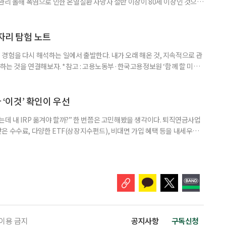
 관리 올해 폭염으로 인한 온열질환 사망자 절반 이상이 80세 이상인 것으로
 방문건강관리사업을 통해 80세 이상 고령자 보호를 추진한다. 6일 복지부
까지 질병관리청으로 신고된 온열질환자는 총 2441명으로 이 중 65세 이상
이상은 300명(12.3%)으로 집계됐다. 연령별 환자 수
일자리 탐험 노트
경험을 다시 해석하는 일에서 출발한다. 내가 오래 해온 것, 지속적으로 관
 하는 것을 연결해보자. *참고 : 고용노동부·한국고용정보원 ‘함께 할 미래
브라보 마이 라이프’ 재구성. STEP 1. 내 안의 재료 찾기 1. 무엇을 바꾸고
뀌면 좋겠다’고 느낀 일은? 1._______________
__________ ▷ 그중 내가 직접 해볼 만
다 ‘이것’ 확인이 우선
데 내 IRP 옮겨야 할까?” 한 번쯤은 고민해봤을 생각이다. 퇴직연금사업
은 수수료, 다양한 ETF(상장지수펀드), 비대면 가입 혜택 등을 내세우며
 높다고 해서 무조건 옮기는 것만이 정답은 아니다. 퇴직연금은 오랜 기간
 확인해야 할 사항이 있다. 수익률 광고, 먼저 기준부터 봐야 한다 금융회
눈에 잘 들어온다. 하지만 수익률 숫자는 기준에 따라달라질 수 있다.
 이용 금지
공지사항
구독신청