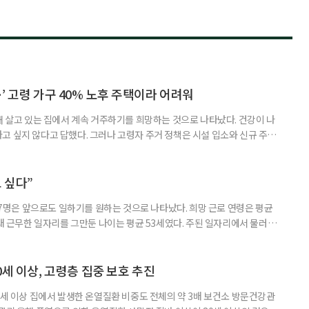
’ 고령 가구 40% 노후 주택이라 어려워
재 살고 있는 집에서 계속 거주하기를 희망하는 것으로 나타났다. 건강이 나
고 싶지 않다고 답했다. 그러나 고령자 주거 정책은 시설 입소와 신규 주택
 시행을 계기로 집수리부터 퇴원 후 임시 거처, 방문 돌봄까지 연결하는 주거
나왔다. 6일 건축공간연구원(AURI)이 발간한 ‘건축과 도시 공간’ 2026년
 고령자 주거-돌봄 협업 체계 구축 방안’ 보고서는 고
 싶다”
중 7명은 앞으로도 일하기를 원하는 것으로 나타났다. 희망 근로 연령은 평균
오래 근무한 일자리를 그만둔 나이는 평균 53세였다. 주된 일자리에서 물러난
의 현실이 통계로 확인됐다. 고령층 취업자 1012만 5000명 국가데이터
제활동인구조사 고령층 부가조사 결과’에 따르면 55~79세 인구는 1701만
 증가했다. 15세 이상 인구에서 차지하는 비중은
0세 이상, 고령층 집중 보호 추진
0세 이상 집에서 발생한 온열질환 비중도 전체의 약 3배 보건소 방문건강관