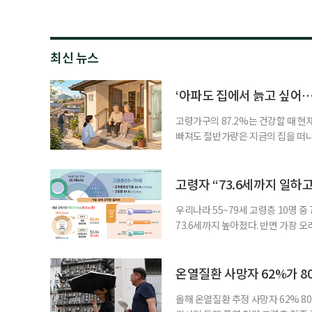
최신 뉴스
‘아파도 집에서 늙고 싶어…
고령가구의 87.2%는 건강할 때 현
빠져도 절반가량은 지금의 집을 떠나
공급에 무게가 실려 있다. 통합돌봄
지원 체계를 구축해야 한다는 제언이 
여름호에 실린 ‘통합돌봄 시행에 따른
고령자 “73.6세까지 일하고
우리나라 55~79세 고령층 10명 
73.6세까지 높아졌다. 반면 가장 
뒤에도 상당 기간 일해야 하는 고령층
처가 5일 발표한 ‘2026년 5월 경
7000명으로, 1년 전보다 57만 명
온열질환 사망자 62%가 8
올해 온열질환 추정 사망자 62% 8