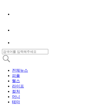
전체뉴스
피플
헬스
라이프
컬처
머니
테마