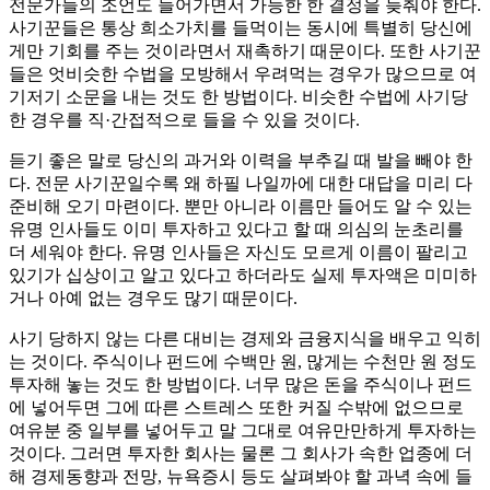
전문가들의 조언도 들어가면서 가능한 한 결정을 늦춰야 한다.
사기꾼들은 통상 희소가치를 들먹이는 동시에 특별히 당신에
게만 기회를 주는 것이라면서 재촉하기 때문이다. 또한 사기꾼
들은 엇비슷한 수법을 모방해서 우려먹는 경우가 많으므로 여
기저기 소문을 내는 것도 한 방법이다. 비슷한 수법에 사기당
한 경우를 직·간접적으로 들을 수 있을 것이다.
듣기 좋은 말로 당신의 과거와 이력을 부추길 때 발을 빼야 한
다. 전문 사기꾼일수록 왜 하필 나일까에 대한 대답을 미리 다
준비해 오기 마련이다. 뿐만 아니라 이름만 들어도 알 수 있는
유명 인사들도 이미 투자하고 있다고 할 때 의심의 눈초리를
더 세워야 한다. 유명 인사들은 자신도 모르게 이름이 팔리고
있기가 십상이고 알고 있다고 하더라도 실제 투자액은 미미하
거나 아예 없는 경우도 많기 때문이다.
사기 당하지 않는 다른 대비는 경제와 금융지식을 배우고 익히
는 것이다. 주식이나 펀드에 수백만 원, 많게는 수천만 원 정도
투자해 놓는 것도 한 방법이다. 너무 많은 돈을 주식이나 펀드
에 넣어두면 그에 따른 스트레스 또한 커질 수밖에 없으므로
여유분 중 일부를 넣어두고 말 그대로 여유만만하게 투자하는
것이다. 그러면 투자한 회사는 물론 그 회사가 속한 업종에 더
해 경제동향과 전망, 뉴욕증시 등도 살펴봐야 할 과녁 속에 들