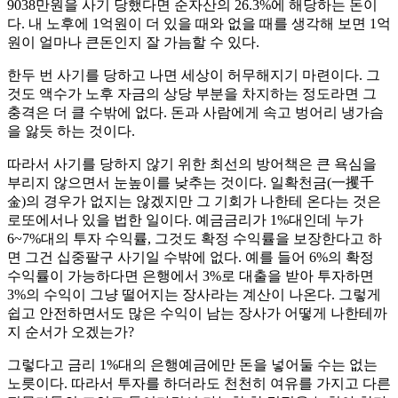
9038만원을 사기 당했다면 순자산의 26.3%에 해당하는 돈이
다. 내 노후에 1억원이 더 있을 때와 없을 때를 생각해 보면 1억
원이 얼마나 큰돈인지 잘 가늠할 수 있다.
한두 번 사기를 당하고 나면 세상이 허무해지기 마련이다. 그
것도 액수가 노후 자금의 상당 부분을 차지하는 정도라면 그
충격은 더 클 수밖에 없다. 돈과 사람에게 속고 벙어리 냉가슴
을 앓듯 하는 것이다.
따라서 사기를 당하지 않기 위한 최선의 방어책은 큰 욕심을
부리지 않으면서 눈높이를 낮추는 것이다. 일확천금(一攫千
金)의 경우가 없지는 않겠지만 그 기회가 나한테 온다는 것은
로또에서나 있을 법한 일이다. 예금금리가 1%대인데 누가
6~7%대의 투자 수익률, 그것도 확정 수익률을 보장한다고 하
면 그건 십중팔구 사기일 수밖에 없다. 예를 들어 6%의 확정
수익률이 가능하다면 은행에서 3%로 대출을 받아 투자하면
3%의 수익이 그냥 떨어지는 장사라는 계산이 나온다. 그렇게
쉽고 안전하면서도 많은 수익이 남는 장사가 어떻게 나한테까
지 순서가 오겠는가?
그렇다고 금리 1%대의 은행예금에만 돈을 넣어둘 수는 없는
노릇이다. 따라서 투자를 하더라도 천천히 여유를 가지고 다른