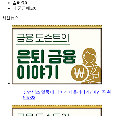
슬퍼요
0
더 궁금해요
0
최신뉴스
'삼전닉스 열풍'에 레버리지 올라타기? 이건 꼭 확
인하자