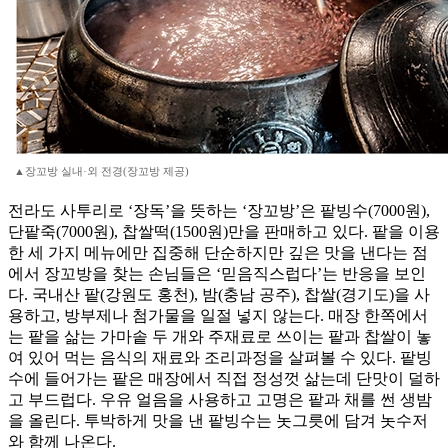
▲장꼬방 실내·외 전경(장꼬방 제공)
전라도 사투리로 ‘장독’을 뜻하는 ‘장꼬방’은 팥빙수(7000원),
단팥죽(7000원), 찹쌀떡(1500원)만을 판매하고 있다. 팥을 이용
한 세 가지 메뉴에만 집중해 단순하지만 깊은 맛을 낸다는 점
에서 장꼬방을 찾는 손님들은 ‘믿음직스럽다’는 반응을 보인
다. 국내산 팥(강원도 홍천), 밤(충남 공주), 찹쌀(경기도)을 사
용하고, 방부제나 첨가물을 일절 넣지 않는다. 매장 한쪽에서
는 팥을 삶는 가마솥 두 개와 주재료로 쓰이는 팥과 찹쌀이 놓
여 있어 먹는 음식의 재료와 조리과정을 살펴볼 수 있다. 팥빙
수에 들어가는 팥은 매장에서 직접 정성껏 삶는데 단맛이 덜하
고 부드럽다. 우유 얼음을 사용하고 고명은 팥과 채를 썬 생밤
을 올린다. 투박하게 맛을 낸 팥빙수는 놋그릇에 담겨 놋수저
와 함께 나온다.