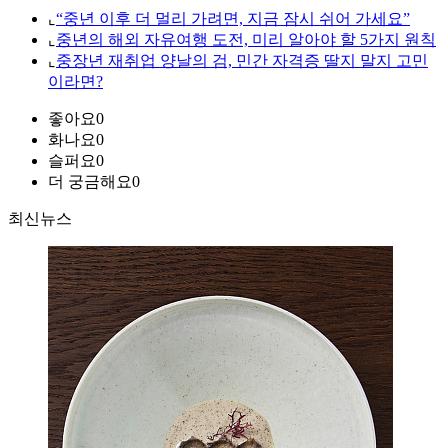
⌞
“중년 이후 더 멀리 가려면, 지금 잠시 쉬어 가세요”
⌞
중년의 해외 자유여행 도전, 미리 알아야 할 5가지 원칙
⌞
중장년 재취업 양날의 검, 민간 자격증 딸지 말지 고민
이라면?
좋아요
0
화나요
0
슬퍼요
0
더 궁금해요
0
최신뉴스