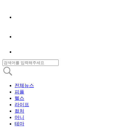
전체뉴스
피플
헬스
라이프
컬처
머니
테마