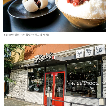
▲장꼬방 팥빙수와 찹쌀떡(장꼬방 제공)