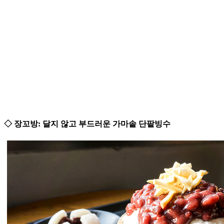
◇ 장꼬방: 달지 않고 부드러운 가마솥 단팥빙수