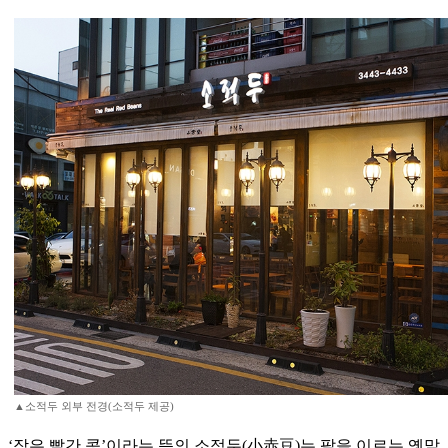
▲소적두 외부 전경(소적두 제공)
‘작은 빨간 콩’이라는 뜻의 소적두(小赤豆)는 팥을 이르는 옛말