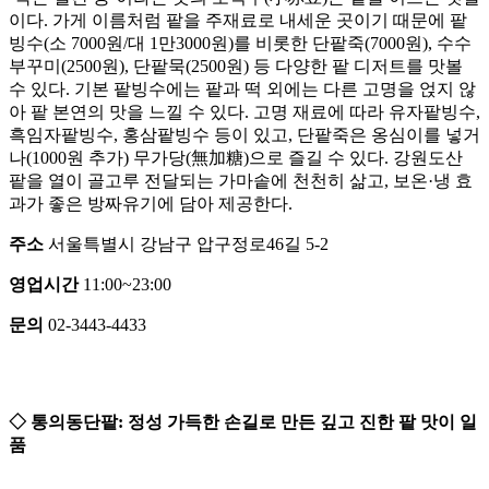
이다. 가게 이름처럼 팥을 주재료로 내세운 곳이기 때문에 팥
빙수(소 7000원/대 1만3000원)를 비롯한 단팥죽(7000원), 수수
부꾸미(2500원), 단팥묵(2500원) 등 다양한 팥 디저트를 맛볼
수 있다. 기본 팥빙수에는 팥과 떡 외에는 다른 고명을 얹지 않
아 팥 본연의 맛을 느낄 수 있다. 고명 재료에 따라 유자팥빙수,
흑임자팥빙수, 홍삼팥빙수 등이 있고, 단팥죽은 옹심이를 넣거
나(1000원 추가) 무가당(無加糖)으로 즐길 수 있다. 강원도산
팥을 열이 골고루 전달되는 가마솥에 천천히 삶고, 보온·냉 효
과가 좋은 방짜유기에 담아 제공한다.
주소
서울특별시 강남구 압구정로46길 5-2
영업시간
11:00~23:00
문의
02-3443-4433
◇ 통의동단팥: 정성 가득한 손길로 만든 깊고 진한 팥 맛이 일
품