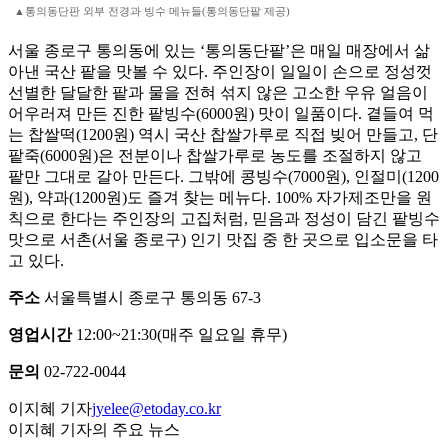
▲통의동단판 외부 전경과 빙수 메뉴들(통의동단팥 제공)
서울 종로구 통의동에 있는 ‘통의동단팥’은 매일 매장에서 삶
아낸 국산 팥을 맛볼 수 있다. 주인장이 일일이 손으로 정성껏
선별한 달달한 팥과 물을 전혀 섞지 않은 고소한 우유 얼음이
어우러져 만든 진한 팥빙수(6000원) 맛이 일품이다. 곁들여 먹
는 찹쌀떡(1200원) 역시 국산 찹쌀가루로 직접 빚어 만들고, 단
팥죽(6000원)은 전분이나 찹쌀가루로 농도를 조절하지 않고
팥만 그대로 갈아 만든다. 그밖에 콩빙수(7000원), 인절미(1200
원), 약과(1200원)도 즐겨 찾는 메뉴다. 100% 자가제조만을 원
칙으로 한다는 주인장의 고집처럼, 믿음과 정성이 담긴 팥빙수
맛으로 서촌(서울 종로구) 인기 맛집 중 한 곳으로 입소문을 타
고 있다.
주소
서울특별시 종로구 통의동 67-3
영업시간
12:00~21:30(매주 일요일 휴무)
문의
02-722-0044
이지혜 기자
jyelee@etoday.co.kr
이지혜 기자의 주요 뉴스