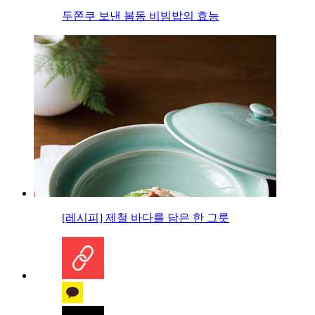
두쫀쿠 보낸 봄동 비빔밥의 효능
[레시피] 제철 바다를 담은 한 그릇