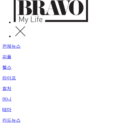
전체뉴스
피플
헬스
라이프
컬처
머니
테마
카드뉴스