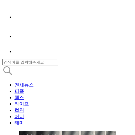
전체뉴스
피플
헬스
라이프
컬처
머니
테마