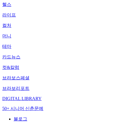
헬스
라이프
컬처
머니
테마
카드뉴스
컷&칼럼
브라보스페셜
브라보리포트
DIGITAL LIBRARY
50+ 시니어 신춘문예
블로그