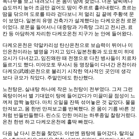
녹나무를 보고 내려오니 온 몸이 땀에 젖었다. 더운 날씨에다
습도까지 높아 조금만 걸어도 땀이 주르르 흘러내렸다. 흐르는
땀을 닦으며 도로를 따라 걷다보니 저 멀리 길 끝에 주황색 문
이 보였다. 일본의 유명 건축가가 설계했다는 다케오온천 로몬
이었다. 로몬을 들어서니 대중탕과 가족탕 그리고 전시관, 료
칸 등 아담하게 자리한 다케오온천 지구가 눈 안에 들어왔다.
다케오온천은 약알카리성 탄산온천으로 보습력이 뛰어나 미
인온천이라는 별명을 가지고 있다.일본천황과 도요토미 히데
요시가 다녀갔고, 임진왜란 때 전쟁으로 다친 병사들이 치료차
들르기도 했다. 미야모토 무사시 등 명장들이 다녀간 온천이라
다케오(武雄)온천으로 불리기 시작한 역사적인 곳인데 생각
보다 규모가 작았다. 주말인데도 한산했다.
노천탕은, 실내탕 하나에 작은 노천탕이 전부였다. 그저 그런
욕탕이어서 별 기대없이 탕에 들어갔다가 미끌미끌 점성이 느
껴져 깜짝 놀랐다. 마치 오일을 잔뜩 섞어놓은 것 같았다. 물을
만져보고, 몸 한번 만져보고를 반복했다. 온 몸이 기름 바른 것
처럼 반들반들했다. 린스도 안한 머리는 하루종일 찰랑거렸다.
온천 한번 하고 다케오온천에 홀딱 빠졌다.
다음 날 다시 온천을 찾았다. 이번엔 원탕에 들어갔다. 탈의실