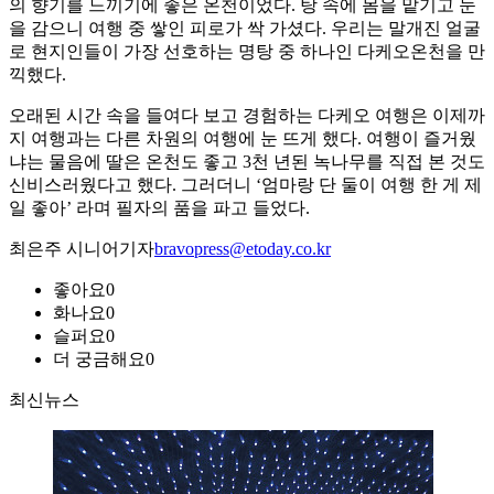
의 향기를 느끼기에 좋은 온천이었다. 탕 속에 몸을 맡기고 눈
을 감으니 여행 중 쌓인 피로가 싹 가셨다. 우리는 말개진 얼굴
로 현지인들이 가장 선호하는 명탕 중 하나인 다케오온천을 만
끽했다.
오래된 시간 속을 들여다 보고 경험하는 다케오 여행은 이제까
지 여행과는 다른 차원의 여행에 눈 뜨게 했다. 여행이 즐거웠
냐는 물음에 딸은 온천도 좋고 3천 년된 녹나무를 직접 본 것도
신비스러웠다고 했다. 그러더니 ‘엄마랑 단 둘이 여행 한 게 제
일 좋아’ 라며 필자의 품을 파고 들었다.
최은주 시니어기자
bravopress@etoday.co.kr
좋아요
0
화나요
0
슬퍼요
0
더 궁금해요
0
최신뉴스