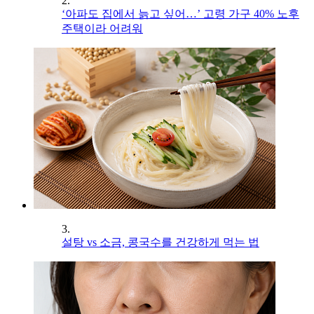
2.
‘아파도 집에서 늙고 싶어…’ 고령 가구 40% 노후
주택이라 어려워
3.
설탕 vs 소금, 콩국수를 건강하게 먹는 법