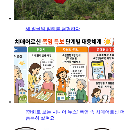
세 얼굴의 발리를 탐험하다
[만화로 보는 시니어 뉴스] 폭염 속 치매어르신 더
촘촘히 살펴요