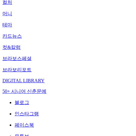
컬처
머니
테마
카드뉴스
컷&칼럼
브라보스페셜
브라보리포트
DIGITAL LIBRARY
50+ 시니어 신춘문예
블로그
인스타그램
페이스북