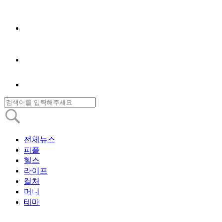
전체뉴스
피플
헬스
라이프
컬처
머니
테마