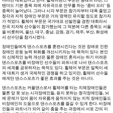
나타난 대회였다고 본다. 휠체어댄스 부문은 종래의 라틴, 스
탠더드 기본 종목 외에 자유곡으로 안무를 하는 ‘콤비 프리’ 등
종목이 늘어났다. 그러나 시각 부문은 참가자부터 대폭 줄었고
청각과 지적 장애인 부문은 거의 명맥만 유지할 정도로 참가자
가 적었다. 휠체어 부문은 국가대표 선발전을 겸한 대회라서
전국 지자체 선수들이 참가했는데 그 덕분에 다른 종목도 서울
을 비롯하여, 울산, 대구, 충남, 강원, 경기, 제주, 부산, 화성에
서 선수단을 참가시켰다.
장애인들에게 댄스스포츠를 훈련시킨다는 것은 장애로 인한
장애인 운동 능력 퇴화를 개선시키자는 데 목적이 있다. 본인
의 신체적인 능력 개선은 물론 장애인 혼자서는 하기 어려운
댄스스포츠를 비장애인 선수들이 파트너로 나서 댄스스포츠
의 세계를 공유하자는 목적도 있다. 휠체어 부문은 일찍이 세
계 대회가 생겨 국제적인 경쟁을 하고 있지만, 휠체어 선수들
에게만 댄스스포츠가 좋은 효과를 주는 것은 아니다.
댄스스포츠는 커플댄스로서 휠체어를 타는 지체장애인들은
물론 앞 못 보는 시각장애인들, 듣지 못하는 청각장애인들, 뇌
에 문제가 있어 몸이 자유롭게 움직이지 않는 지적 장애인들도
비장애인의 도움으로 댄스스포츠를 즐길 수 있게 한다. 비장애
인들과 파트너가 되어 같이 춤을 추는 과정에서 서로 간의 이