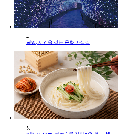
4.
광명, 시간을 걷는 문화 마실길
5.
설탕 vs 소금, 콩국수를 건강하게 먹는 법