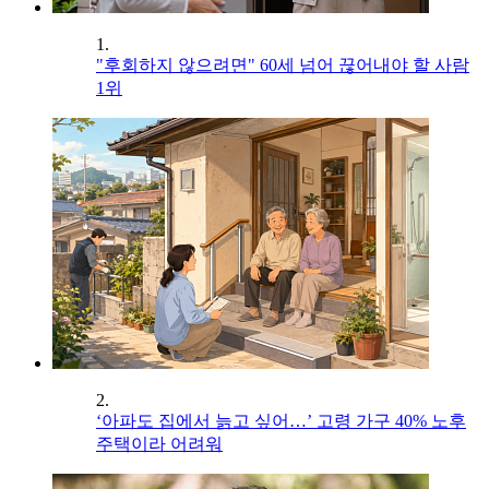
1.
"후회하지 않으려면" 60세 넘어 끊어내야 할 사람
1위
2.
‘아파도 집에서 늙고 싶어…’ 고령 가구 40% 노후
주택이라 어려워