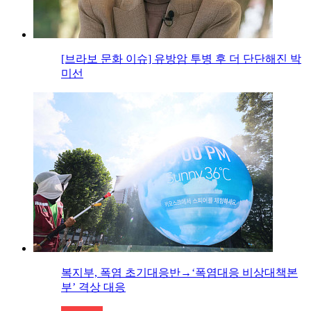
[브라보 문화 이슈] 유방암 투병 후 더 단단해진 박
미선
복지부, 폭염 초기대응반→‘폭염대응 비상대책본
부’ 격상 대응