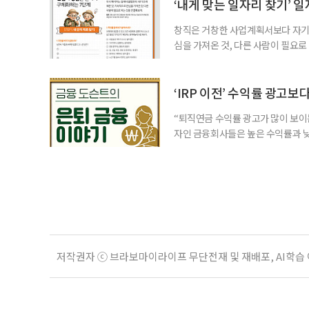
고령층은 825명(33.8%), 80세 
‘내게 맞는 일자리 찾기’ 
창직은 거창한 사업계획서보다 자기 
심을 가져온 것, 다른 사람이 필요로
for 5060 창직사례집’을 바탕으로 ‘
싶었나요? ▷ 내가 살아오며 ‘이렇게 바
2._______________ 3._____
‘IRP 이전’ 수익률 광고보
“퇴직연금 수익률 광고가 많이 보이는
자인 금융회사들은 높은 수익률과 낮
가입자를 유치한다. 하지만 수익률이
운용하는 자금인 만큼, 광고보다 먼저
사들이 내세우는 퇴직연금 수익률은 
저작권자 ⓒ 브라보마이라이프 무단전재 및 재배포, AI학습