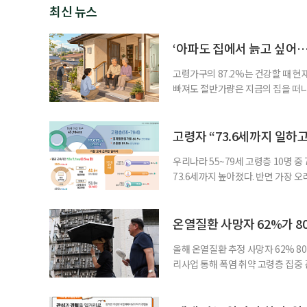
최신 뉴스
‘아파도 집에서 늙고 싶어…
고령가구의 87.2%는 건강할 때 현
빠져도 절반가량은 지금의 집을 떠나
공급에 무게가 실려 있다. 통합돌봄
지원 체계를 구축해야 한다는 제언이 
여름호에 실린 ‘통합돌봄 시행에 따른
고령자 “73.6세까지 일하고
우리나라 55~79세 고령층 10명 
73.6세까지 높아졌다. 반면 가장 
뒤에도 상당 기간 일해야 하는 고령층
처가 5일 발표한 ‘2026년 5월 경
7000명으로, 1년 전보다 57만 명
온열질환 사망자 62%가 8
올해 온열질환 추정 사망자 62% 8
리사업 통해 폭염 취약 고령층 집중
나타났다. 이에 정부가 전국 보건소
에 따르면 5월 15일부터 이달 4일