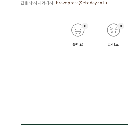
한홍자 시니어기자
bravopress@etoday.co.kr
0
0
좋아요
화나요