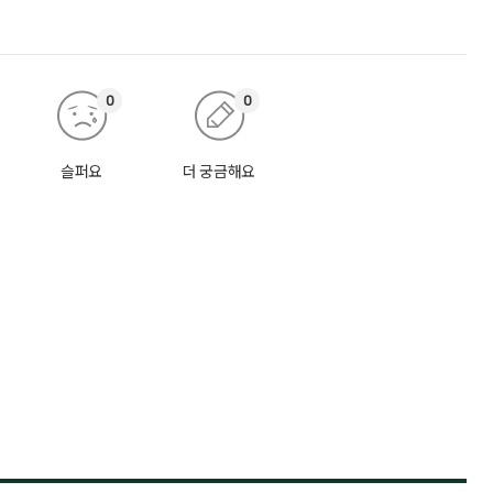
0
0
슬퍼요
더 궁금해요