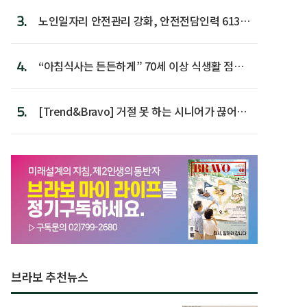
3.
노인일자리 안전관리 강화, 안전전담인력 613명
첫 배치
4.
“아침식사는 든든하게” 70세 이상 식생활 점수
가장 높아
5.
[Trend&Bravo] 거절 못 하는 시니어가 끊어야
할 행동 5
브라보 추천뉴스