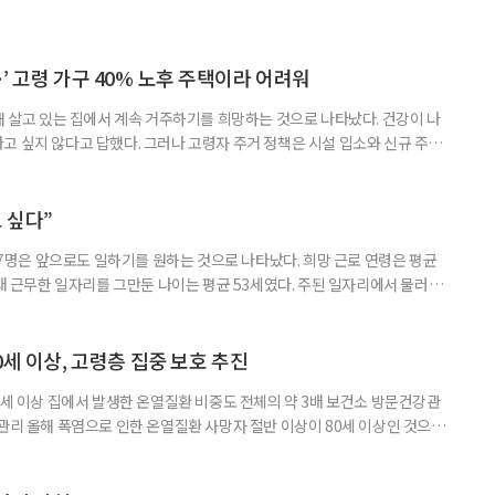
’ 고령 가구 40% 노후 주택이라 어려워
재 살고 있는 집에서 계속 거주하기를 희망하는 것으로 나타났다. 건강이 나
고 싶지 않다고 답했다. 그러나 고령자 주거 정책은 시설 입소와 신규 주택
 시행을 계기로 집수리부터 퇴원 후 임시 거처, 방문 돌봄까지 연결하는 주거
나왔다. 6일 건축공간연구원(AURI)이 발간한 ‘건축과 도시 공간’ 2026년
 고령자 주거-돌봄 협업 체계 구축 방안’ 보고서는 고
 싶다”
중 7명은 앞으로도 일하기를 원하는 것으로 나타났다. 희망 근로 연령은 평균
오래 근무한 일자리를 그만둔 나이는 평균 53세였다. 주된 일자리에서 물러난
의 현실이 통계로 확인됐다. 고령층 취업자 1012만 5000명 국가데이터
제활동인구조사 고령층 부가조사 결과’에 따르면 55~79세 인구는 1701만
 증가했다. 15세 이상 인구에서 차지하는 비중은
0세 이상, 고령층 집중 보호 추진
0세 이상 집에서 발생한 온열질환 비중도 전체의 약 3배 보건소 방문건강관
 관리 올해 폭염으로 인한 온열질환 사망자 절반 이상이 80세 이상인 것으로
 방문건강관리사업을 통해 80세 이상 고령자 보호를 추진한다. 6일 복지부
까지 질병관리청으로 신고된 온열질환자는 총 2441명으로 이 중 65세 이상