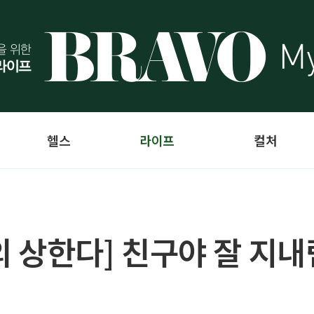
헬스
라이프
컬처
 의 상한다] 친구야 잘 지내