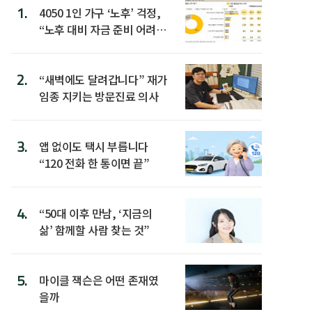
1.
4050 1인 가구 ‘노후’ 걱정,
“노후 대비 자금 준비 어려
워”
2.
“새벽에도 달려갑니다” 재가
임종 지키는 방문진료 의사
3.
앱 없이도 택시 부릅니다
“120 전화 한 통이면 끝”
4.
“50대 이후 만남, ‘지금의
삶’ 함께할 사람 찾는 것”
5.
마이클 잭슨은 어떤 존재였
을까