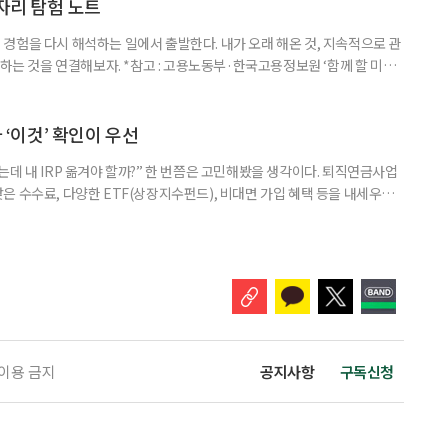
이상은 300명(12.3%)으로 집계됐다. 연령별 환자 수
일자리 탐험 노트
경험을 다시 해석하는 일에서 출발한다. 내가 오래 해온 것, 지속적으로 관
 하는 것을 연결해보자. *참고 : 고용노동부·한국고용정보원 ‘함께 할 미래
브라보 마이 라이프’ 재구성. STEP 1. 내 안의 재료 찾기 1. 무엇을 바꾸고
뀌면 좋겠다’고 느낀 일은? 1._______________
__________ ▷ 그중 내가 직접 해볼 만
다 ‘이것’ 확인이 우선
데 내 IRP 옮겨야 할까?” 한 번쯤은 고민해봤을 생각이다. 퇴직연금사업
은 수수료, 다양한 ETF(상장지수펀드), 비대면 가입 혜택 등을 내세우며
 높다고 해서 무조건 옮기는 것만이 정답은 아니다. 퇴직연금은 오랜 기간
 확인해야 할 사항이 있다. 수익률 광고, 먼저 기준부터 봐야 한다 금융회
눈에 잘 들어온다. 하지만 수익률 숫자는 기준에 따라달라질 수 있다.
 이용 금지
공지사항
구독신청