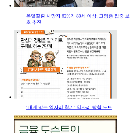
온열질환 사망자 62%가 80세 이상, 고령층 집중 보
호 추진
‘내게 맞는 일자리 찾기’ 일자리 탐험 노트