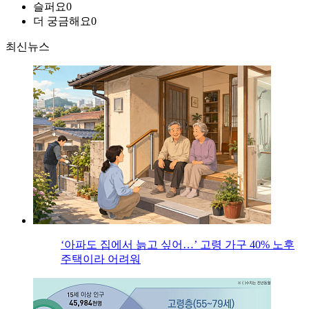
슬퍼요
0
더 궁금해요
0
최신뉴스
‘아파도 집에서 늙고 싶어…’ 고령 가구 40% 노후
주택이라 어려워