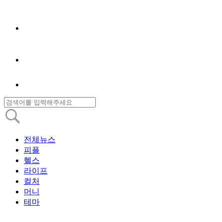
전체뉴스
피플
헬스
라이프
컬처
머니
테마