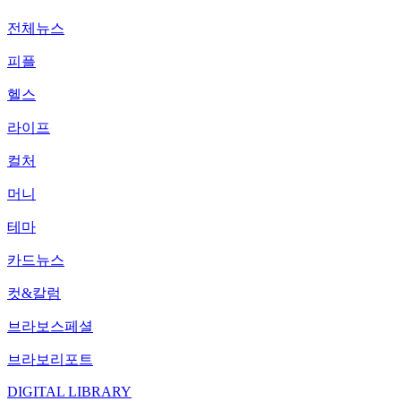
전체뉴스
피플
헬스
라이프
컬처
머니
테마
카드뉴스
컷&칼럼
브라보스페셜
브라보리포트
DIGITAL LIBRARY