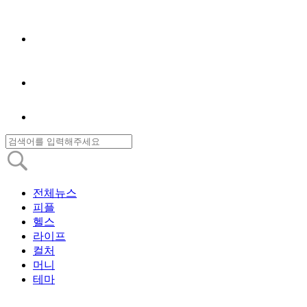
전체뉴스
피플
헬스
라이프
컬처
머니
테마