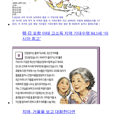
韓·日 포함 아태 고소득 지역 기대수명 84.1세 ‘아
시아 최고’
치매, 거울을 보고 대화한다면