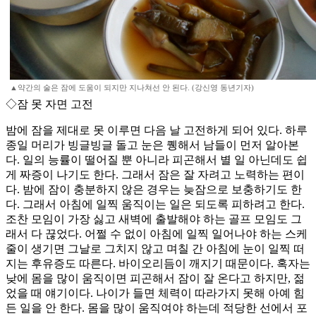
▲약간의 술은 잠에 도움이 되지만 지나쳐선 안 된다. (강신영 동년기자)
◇잠 못 자면 고전
밤에 잠을 제대로 못 이루면 다음 날 고전하게 되어 있다. 하루
종일 머리가 빙글빙글 돌고 눈은 퀭해서 남들이 먼저 알아본
다. 일의 능률이 떨어질 뿐 아니라 피곤해서 별 일 아닌데도 쉽
게 짜증이 나기도 한다. 그래서 잠은 잘 자려고 노력하는 편이
다. 밤에 잠이 충분하지 않은 경우는 늦잠으로 보충하기도 한
다. 그래서 아침에 일찍 움직이는 일은 되도록 피하려고 한다.
조찬 모임이 가장 싫고 새벽에 출발해야 하는 골프 모임도 그
래서 다 끊었다. 어쩔 수 없이 아침에 일찍 일어나야 하는 스케
줄이 생기면 그날로 그치지 않고 며칠 간 아침에 눈이 일찍 떠
지는 후유증도 따른다. 바이오리듬이 깨지기 때문이다. 혹자는
낮에 몸을 많이 움직이면 피곤해서 잠이 잘 온다고 하지만, 젊
었을 때 얘기이다. 나이가 들면 체력이 따라가지 못해 아예 힘
든 일을 안 한다. 몸을 많이 움직여야 하는데 적당한 선에서 포