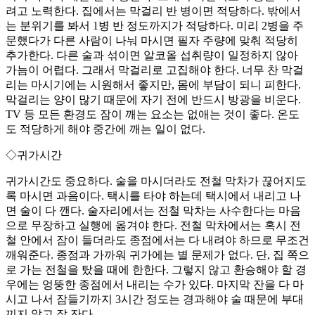
려고 노력한다. 집에서는 막걸리 반 병이면 적당하다. 밖에서
는 분위기를 봐서 1병 반 정도까지가 적당하다. 미리 2병을 주
문했다가 다른 사람이 나눠 마시면 필자 주량에 맞춰 적당히
추가한다. 다른 술과 섞이면 알코올 섭취량이 일정하지 않아
가늠이 어렵다. 그래서 막걸리로 고집해야 한다. 너무 찬 막걸
리는 마시기에는 시원해서 좋지만, 몸에 부담이 되니 피한다.
막걸리는 양이 많기 때문에 자기 전에 반드시 방광을 비운다.
TV 등 모든 환경도 잠이 깨는 요소는 없애는 것이 좋다. 온도
도 적당하게 해야 중간에 깨는 일이 없다.
◇귀가시간
귀가시간도 중요하다. 술을 마시더라도 전철 막차가 끊어지도
록 마시면 과음이다. 택시를 타야 하는데 택시에서 내리고 나
면 술이 다 깬다. 술자리에서는 전철 막차는 사수한다는 마음
으로 무장하고 실행에 옮겨야 한다. 전철 막차에서는 혹시 전
철 안에서 잠이 들더라도 종점에서는 다 내려야 하므로 무조건
깨워준다. 종점과 가까워 귀가에는 별 문제가 없다. 단, 집 쪽으
로 가는 전철을 탔을 때에 한한다. 그렇지 않고 환승해야 할 경
우에는 엉뚱한 종점에서 내리는 수가 있다. 마지막 잔을 다 마
시고 나서 잠들기까지 3시간 정도는 경과해야 술 때문에 부대
끼지 않고 잘 잔다.