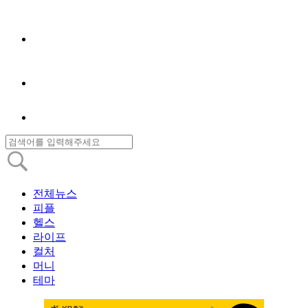
전체뉴스
피플
헬스
라이프
컬처
머니
테마