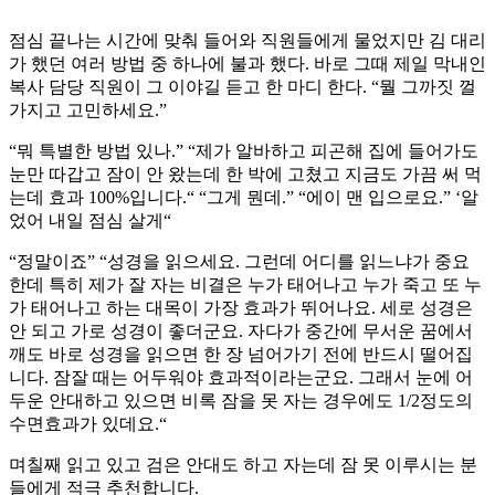
점심 끝나는 시간에 맞춰 들어와 직원들에게 물었지만 김 대리
가 했던 여러 방법 중 하나에 불과 했다. 바로 그때 제일 막내인
복사 담당 직원이 그 이야길 듣고 한 마디 한다. “뭘 그까짓 껄
가지고 고민하세요.”
“뭐 특별한 방법 있나.” “제가 알바하고 피곤해 집에 들어가도
눈만 따갑고 잠이 안 왔는데 한 박에 고쳤고 지금도 가끔 써 먹
는데 효과 100%입니다.“ “그게 뭔데.” “에이 맨 입으로요.” ‘알
었어 내일 점심 살게“
“정말이죠” “성경을 읽으세요. 그런데 어디를 읽느냐가 중요
한데 특히 제가 잘 자는 비결은 누가 태어나고 누가 죽고 또 누
가 태어나고 하는 대목이 가장 효과가 뛰어나요. 세로 성경은
안 되고 가로 성경이 좋더군요. 자다가 중간에 무서운 꿈에서
깨도 바로 성경을 읽으면 한 장 넘어가기 전에 반드시 떨어집
니다. 잠잘 때는 어두워야 효과적이라는군요. 그래서 눈에 어
두운 안대하고 있으면 비록 잠을 못 자는 경우에도 1/2정도의
수면효과가 있데요.“
며칠째 읽고 있고 검은 안대도 하고 자는데 잠 못 이루시는 분
들에게 적극 추천합니다.