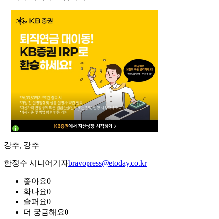
강추, 강추
한정수 시니어기자
bravopress@etoday.co.kr
좋아요
0
화나요
0
슬퍼요
0
더 궁금해요
0