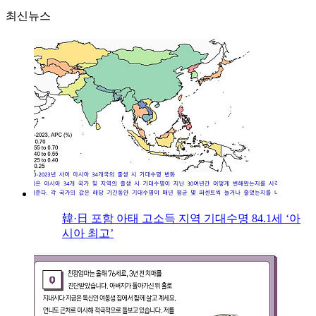
최신뉴스
韓·日 포함 아태 고소득 지역 기대수명 84.1세 ‘아
시아 최고’