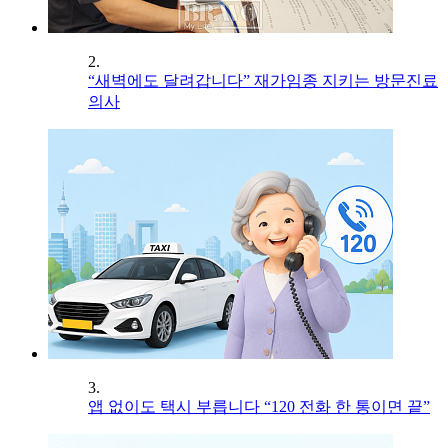
2.
“새벽에도 달려갑니다” 재가임종 지키는 방문진료
의사
3.
앱 없이도 택시 부릅니다 “120 전화 한 통이면 끝”