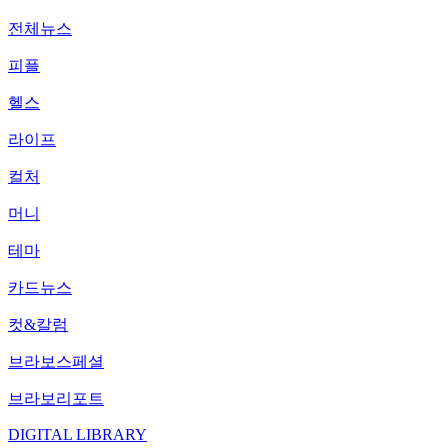
전체뉴스
피플
헬스
라이프
컬처
머니
테마
카드뉴스
컷&칼럼
브라보스페셜
브라보리포트
DIGITAL LIBRARY