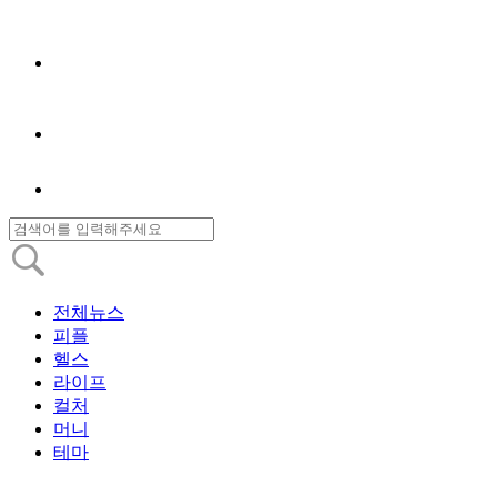
전체뉴스
피플
헬스
라이프
컬처
머니
테마