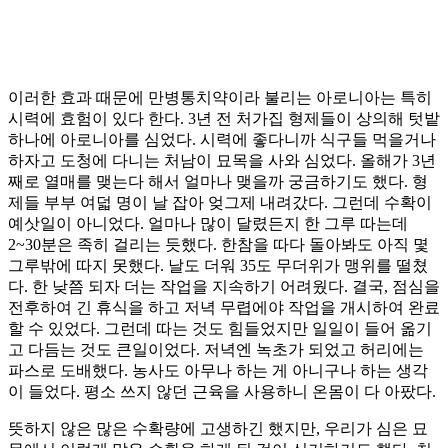
이러한 효과 때문에 만병통치약이라 불리는 아로니아는 특히
시력에 효험이 있다 한다. 3년 전 처가집 형제들이 상의해 텃밭
하나에 아로니아를 심었다. 시력에 좋다니까 식구들 먹을거나
하자고 도청에 다니는 처남이 묘목을 사와 심었다. 올해가 3년
째로 열매를 맺는다 해서 얼마나 맺을까 궁금하기도 했다. 형
제들 부부 여덟 명이 날 잡아 엊그제 내려갔다. 그런데 수확이
예삿일이 아니었다. 얼마나 많이 달렸든지 한 그루 따는데
2~30분은 족히 걸리는 듯했다. 한참을 따다 돌아봐도 아직 몇
그루밖에 따지 못했다. 날도 더워 35도 무더위가 맹위를 떨쳤
다. 한 낮쯤 되자 더는 작업을 지속하기 어려웠다. 결국, 점심을
전후하여 긴 휴식을 하고 저녁 무렵에야 작업을 개시하여 완료
할 수 있었다. 그런데 따는 것도 힘들었지만 일일이 들어 옮기
고 다듬는 것도 큰일이었다. 저녁엔 녹초가 되었고 허리에는
파스로 도배했다. 농사도 아무나 하는 게 아니구나 하는 생각
이 들었다. 평소 쓰지 않던 근육을 사용하니 온몸이 다 아팠다.
뜻하지 않은 많은 수확량에 고생하긴 했지만, 우리가 심은 묘