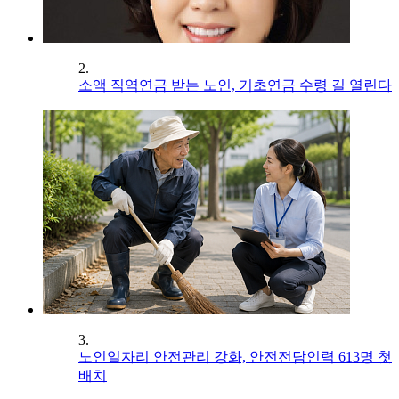
2.
소액 직역연금 받는 노인, 기초연금 수령 길 열린다
3.
노인일자리 안전관리 강화, 안전전담인력 613명 첫
배치