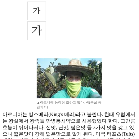
▲아로니에 농장허 일하고 있다. 박(종섭 동
년기자)
아로니아는 킹스베리(King’s 베리)라고 불린다. 한때 유럽에서
는 왕실에서 왕족들 만병통치약으로 사용했었다 한다. 그만큼
효능이 뛰어나서다. 신맛, 단맛, 떫은맛 등 3가지 맛을 갖고 있
으나 떫은맛이 강해 떫은맛으로 알게 된다. 미국 터프츠(Tufts)