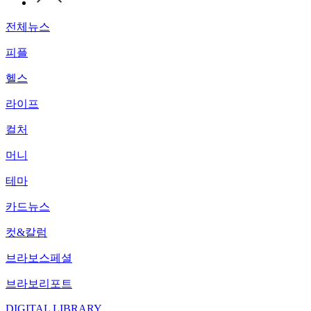
전체뉴스
피플
헬스
라이프
컬처
머니
테마
카드뉴스
컷&칼럼
브라보스페셜
브라보리포트
DIGITAL LIBRARY