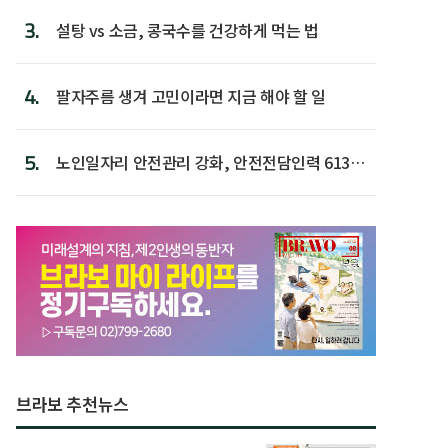
3.
설탕 vs 소금, 콩국수를 건강하게 먹는 법
4.
팔자주름 생겨 고민이라면 지금 해야 할 일
5.
노인일자리 안전관리 강화, 안전전담인력 613명
첫 배치
브라보 추천뉴스