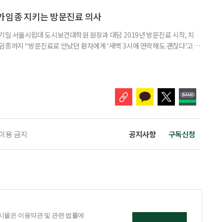
봤다. 루이소체 치매를 이해하기 위해서는 먼저 ‘루이소체’가 무엇인지 알아
Alpha-synuclein)이라는 단백질이 비정상적으로 응집해 만
가임종 지키는 방문진료 의사
기일 서울시립대 도시보건대학원 원장과 대담 2019년 방문진료 시작, 치
임종까지 “방문진료로 만났던 환자에게 ‘새벽 3시에 연락해도 괜찮다’고
 무렵 연락을 주셨고, 찾아갔을 때는 이미 숨을 거두신 뒤였습니다. 보호자
들어도 자신이 살던 곳에서 계속 살아가는 ‘에이징 인 플레이스(Aging in
고 있다. AIP를 실현하기 위해서는 의료와 돌봄, 주거 등
 이용 금지
공지사항
구독신청