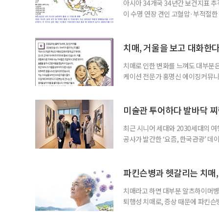
아시아 34개국 34년간 보건지표 추적
이 수명 연장 견인 고혈압·부적절
시아·태평양 고소득 지역의 기대수명
에 따르면 강지승 고려대 교수와 연
분석한 장기 추적 결과를 발표했다.
치매, 거울을 보고 대화한
치매로 인한 변화를 느껴도 대부분은
케이션 전문가 홍명신 에이징커뮤니
매 케어’에 관한 궁금증을 풀어드립
힘’이 느껴집니다. 그런 자녀들을 
어릴 때는 거울 속 모습을 다른 사람
미술관 투어하다 발바닥 찌
최근 시니어 세대와 2030세대의 
공사가 발간한 ‘요즘, 한국관광’ 데
을 찾는 비중이 증가한 것으로 나타났
찾아 휴식과 내면 회복에 집중하는 
보여준다. 일각에선 취업난과 경제적
파킨슨병과 헷갈리는 치매,
치매라고 하면 대부분 알츠하이머병을
퇴행성 치매로, 증상 때문에 파킨슨
질환으로 알려져 관심을 모았다. 7월