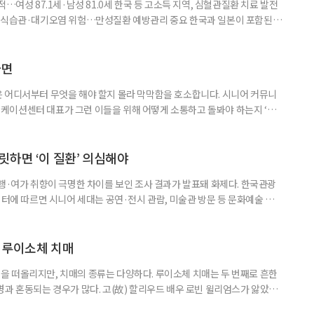
…여성 87.1세·남성 81.0세 한국 등 고소득 지역, 심혈관질환 치료 발전
한 식습관·대기오염 위험…만성질환 예방관리 중요 한국과 일본이 포함된 아
이 아시아 최고 수준을 기록했다는 분석 결과가 나왔다. 24일 고려대학교
동건 경희대 교수 공동 연구팀은 아시아 34개국의 지난 34년간 보건 지표를
 이번 연구에는 고려대와 경희대를 비롯해 연세대, 워싱턴대 보건계량평
다면
 어디서부터 무엇을 해야 할지 몰라 막막함을 호소합니다. 시니어 커뮤니
케이션센터 대표가 그런 이들을 위해 어떻게 소통하고 돌봐야 하는지 ‘치
니다. 자녀들이 어머니를 돌보기 위해 노력하는 모습을 보니 진정한 ‘가족의
키워내신 어머니가 얼마나 훌륭한 분인지 짐작도 되고요. 사실 우리 모두 아주
으로 인식했습니다. 대개 두 살 무렵이 되면 ‘거울 속의 나’를 알아보지요.
릿하면 ‘이 질환’ 의심해야
여행·여가 취향이 극명한 차이를 보인 조사 결과가 발표돼 화제다. 한국관광
이터에 따르면 시니어 세대는 공연·전시 관람, 미술관 방문 등 문화예술 공간
다. 반면 2030세대는 자연경관 공원이나 사찰 등 비교적 조용한 공간을
경향을 보였다. 이는 세대별로 여행을 통해 얻고자 하는 가치가 달라졌음을
 불확실성 속에 2030세대는 심리적 휴식과 복잡한 생각을 비워내는
 루이소체 치매
 떠올리지만, 치매의 종류는 다양하다. 루이소체 치매는 두 번째로 흔한
병과 혼동되는 경우가 많다. 고(故) 할리우드 배우 로빈 윌리엄스가 앓았던
 22일 ‘세계 뇌의 날’을 맞아 루이소체 치매에 관한 궁금증을 박기형 가천