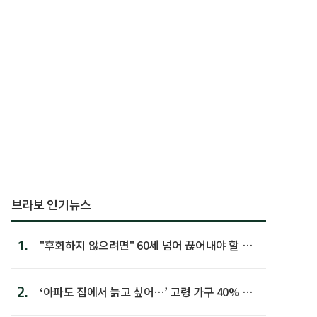
브라보 인기뉴스
1.
"후회하지 않으려면" 60세 넘어 끊어내야 할 사
람 1위
2.
‘아파도 집에서 늙고 싶어…’ 고령 가구 40% 노
후 주택이라 어...