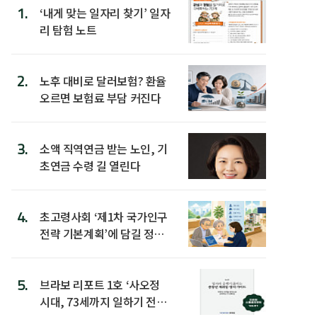
1.
‘내게 맞는 일자리 찾기’ 일자
리 탐험 노트
2.
노후 대비로 달러보험? 환율
오르면 보험료 부담 커진다
3.
소액 직역연금 받는 노인, 기
초연금 수령 길 열린다
4.
초고령사회 ‘제1차 국가인구
전략 기본계획’에 담길 정책
은
5.
브라보 리포트 1호 ‘사오정
시대, 73세까지 일하기 전략’