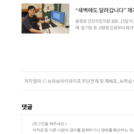
대 길병원 신경과 교수와 함께 풀어
야 한다. 루이소체는 알파시뉴클레인(
“새벽에도 달려갑니다” 재
홍종원 건강의집의원 원장, 15일 이
매·말기암 등 고령층 진료부터 재가
말씀드렸어요. 그런데 정말 새벽 3시
로는 조카 내외가 있었어요.” 나이가 
Place·AIP)’에 대한 관심이 커지
저작권자 ⓒ 브라보마이라이프 무단전재 및 재배포, AI학습
댓글