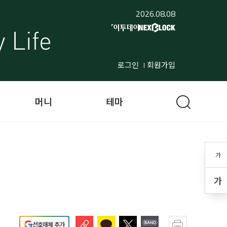
2026.08.08
로그인
회원가입
머니
테마
가
가
선호매체 추가