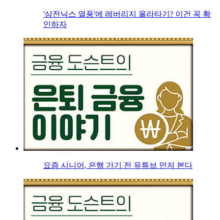
'삼전닉스 열풍'에 레버리지 올라타기? 이건 꼭 확
인하자
요즘 시니어, 은행 가기 전 유튜브 먼저 본다