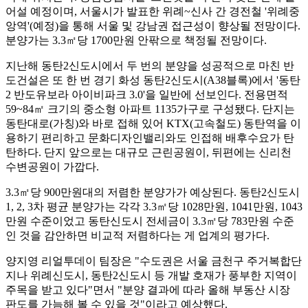
어설 예정이며, 서울시가 발표한 위례~신사 간 경전철 '위례중
앙역'(예정)을 통해 서울 및 강남권 접근성이 향상될 전망이다.
분양가는 3.3㎡당 1700만원 안팎으로 책정될 전망이다.
지난해 동탄2신도시에서 두 번의 분양을 성공적으로 마친 반
도건설은 또 한 번 경기 화성 동탄2신도시(A38블록)에서 '동탄
2 반도유보라 아이비파크 3.0'을 일반에 선보인다. 전용면적
59~84㎡ 크기의 중소형 아파트 1135가구로 구성됐다. 단지는
동탄대로(가칭)와 바로 접해 있어 KTX(고속철도) 동탄역을 이
용하기 편리하고 문화디자인밸리와도 인접해 배후수요가 탄
탄하다. 단지 앞으로는 대규모 근린공원이, 뒤편에는 신리천
수변공원이 가깝다.
3.3㎡당 900만원대의 저렴한 분양가가 예상된다. 동탄2신도시
1, 2, 3차 평균 분양가는 각각 3.3㎡당 1028만원, 1041만원, 1043
만원 수준이었고 동탄신도시 전세금이 3.3㎡당 783만원 수준
인 것을 감안하면 비교적 저렴하다는 게 업계의 평가다.
양지영 리얼투데이 팀장은 "수도권은 서울 금천구 주거복합단
지나 위례신도시, 동탄2신도시 등 개발 호재가 풍부한 지역이
주목을 받고 있다"면서 "분양 결과에 따라 올해 부동산 시장
판도를 가늠해 볼 수 있을 것"이라고 예상했다.