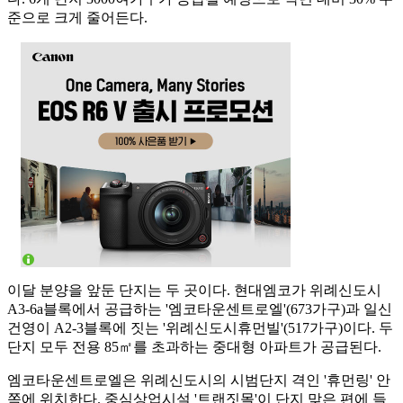
준으로 크게 줄어든다.
이달 분양을 앞둔 단지는 두 곳이다. 현대엠코가 위례신도시
A3-6a블록에서 공급하는 '엠코타운센트로엘'(673가구)과 일신
건영이 A2-3블록에 짓는 '위례신도시휴먼빌'(517가구)이다. 두
단지 모두 전용 85㎡를 초과하는 중대형 아파트가 공급된다.
엠코타운센트로엘은 위례신도시의 시범단지 격인 '휴먼링' 안
쪽에 위치한다. 중심상업시설 '트랜짓몰'이 단지 맞은 편에 들