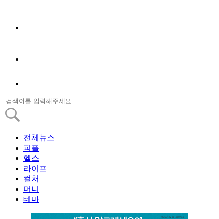
전체뉴스
피플
헬스
라이프
컬처
머니
테마