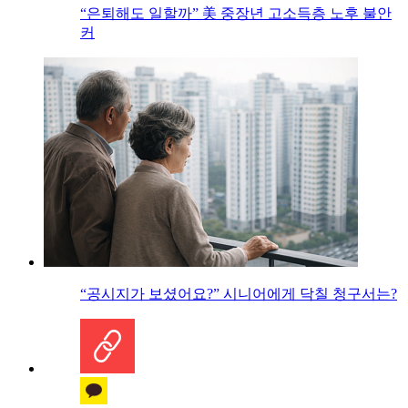
“은퇴해도 일할까” 美 중장년 고소득층 노후 불안
커
“공시지가 보셨어요?” 시니어에게 닥칠 청구서는?