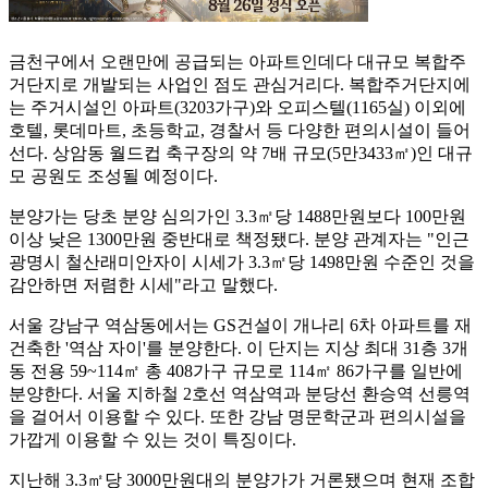
금천구에서 오랜만에 공급되는 아파트인데다 대규모 복합주
거단지로 개발되는 사업인 점도 관심거리다. 복합주거단지에
는 주거시설인 아파트(3203가구)와 오피스텔(1165실) 이외에
호텔, 롯데마트, 초등학교, 경찰서 등 다양한 편의시설이 들어
선다. 상암동 월드컵 축구장의 약 7배 규모(5만3433㎡)인 대규
모 공원도 조성될 예정이다.
분양가는 당초 분양 심의가인 3.3㎡당 1488만원보다 100만원
이상 낮은 1300만원 중반대로 책정됐다. 분양 관계자는 "인근
광명시 철산래미안자이 시세가 3.3㎡당 1498만원 수준인 것을
감안하면 저렴한 시세"라고 말했다.
서울 강남구 역삼동에서는 GS건설이 개나리 6차 아파트를 재
건축한 '역삼 자이'를 분양한다. 이 단지는 지상 최대 31층 3개
동 전용 59~114㎡ 총 408가구 규모로 114㎡ 86가구를 일반에
분양한다. 서울 지하철 2호선 역삼역과 분당선 환승역 선릉역
을 걸어서 이용할 수 있다. 또한 강남 명문학군과 편의시설을
가깝게 이용할 수 있는 것이 특징이다.
지난해 3.3㎡당 3000만원대의 분양가가 거론됐으며 현재 조합