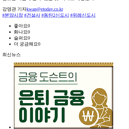
강영관 기자
kwan@etoday.co.kr
#분양시장
#건설사
#동탄2신도시
#위례신도시
좋아요
0
화나요
0
슬퍼요
0
더 궁금해요
0
최신뉴스