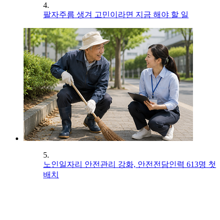
4.
팔자주름 생겨 고민이라면 지금 해야 할 일
5.
노인일자리 안전관리 강화, 안전전담인력 613명 첫
배치