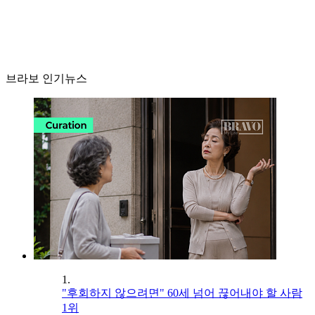
브라보 인기뉴스
1.
"후회하지 않으려면" 60세 넘어 끊어내야 할 사람
1위