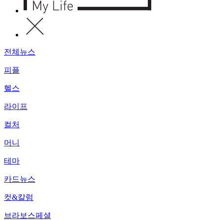
전체뉴스
피플
헬스
라이프
컬처
머니
테마
카드뉴스
컷&칼럼
브라보스페셜