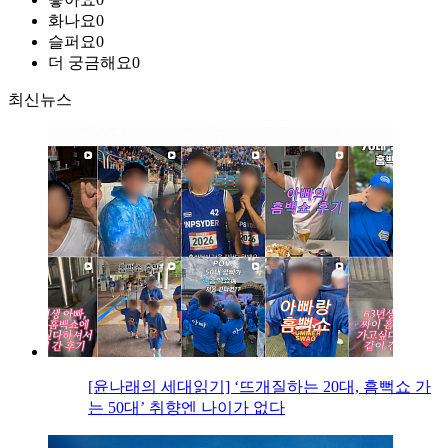
화나요
0
슬퍼요
0
더 궁금해요
0
최신뉴스
[윤나래의 세대읽기] ‘뜨개질하는 20대, 흠뻑쇼 가
는 50대’ 취향엔 나이가 없다