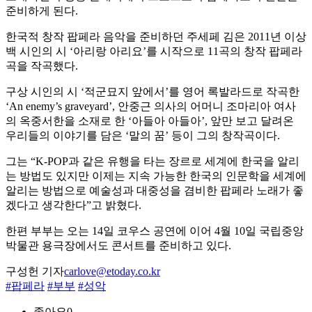
준비하게 된다.
한국적 창작 팝페라 음악을 준비하던 주세페 김은 2011년 이상
백 시인의 시 ‘아리랑 아리요’를 시작으로 11곡의 창작 팝페라
곡을 작곡했다.
구상 시인의 시 ‘적군묘지 앞에서’를 영어 록발라드로 작곡한
‘An enemy’s graveyard’, 안중근 의사의 어머니 조마리아 여사
의 옥중서한을 소재로 한 ‘아들아 아들아’, 앞만 보고 달려온
우리들의 이야기를 담은 ‘말의 꿈’ 등이 그의 창작곡이다.
그는 “K-POP과 같은 유행을 타는 장르로 세계에 한국을 알리
는 방법도 있지만 이제는 지속 가능한 한국의 인문학을 세계에
알리는 방법으로 예술성과 대중성을 겸비한 팝페라 노래가 좋
겠다고 생각한다”고 밝혔다.
한편 부부는 오는 14일 코우스 공연에 이어 4월 10일 국립중앙
박물관 용극장에서도 콘서트를 준비하고 있다.
구성헌 기자
carlove@etoday.co.kr
#팝페라
#부부
#성악
좋아요
0