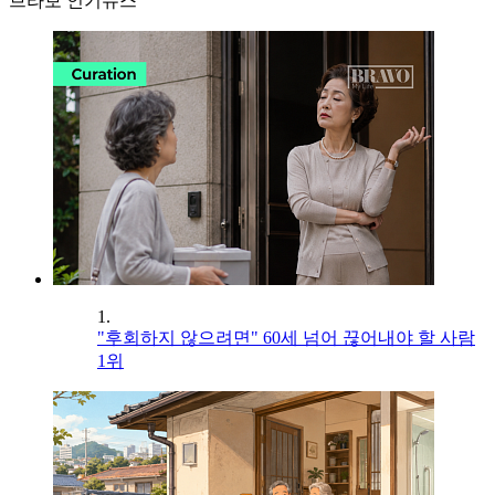
브라보 인기뉴스
1.
"후회하지 않으려면" 60세 넘어 끊어내야 할 사람
1위