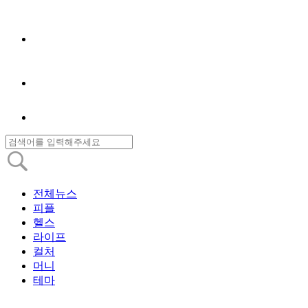
전체뉴스
피플
헬스
라이프
컬처
머니
테마