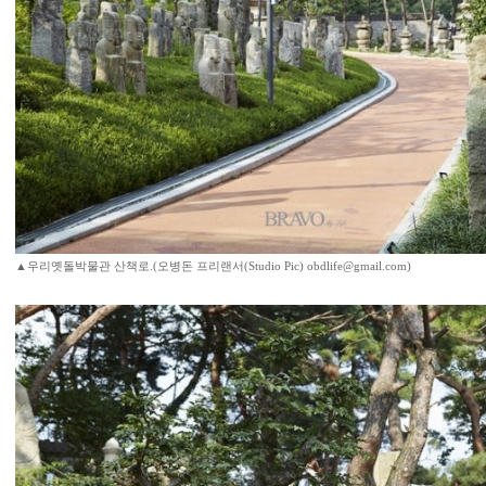
▲우리옛돌박물관 산책로.(오병돈 프리랜서(Studio Pic) obdlife@gmail.com)