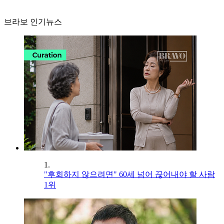
브라보 인기뉴스
1.
"후회하지 않으려면" 60세 넘어 끊어내야 할 사람
1위