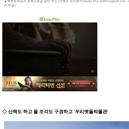
▲북촌성곽길과 성북소원길 일대 지도.(오병돈 프리랜서(Studio Pic) obdlife@gmail.co
각 제공)
◇ 산책도 하고 돌 조각도 구경하고 '우리옛돌박물관'