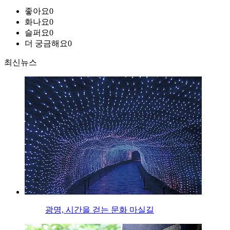
좋아요
0
화나요
0
슬퍼요
0
더 궁금해요
0
최신뉴스
광명, 시간을 걷는 문화 마실길