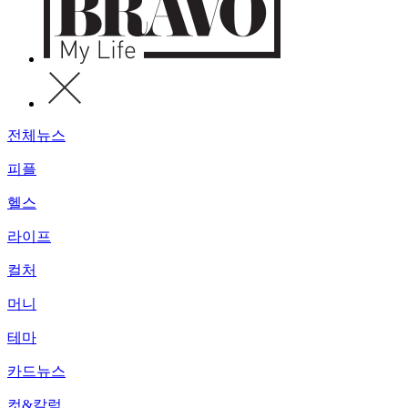
전체뉴스
피플
헬스
라이프
컬처
머니
테마
카드뉴스
컷&칼럼