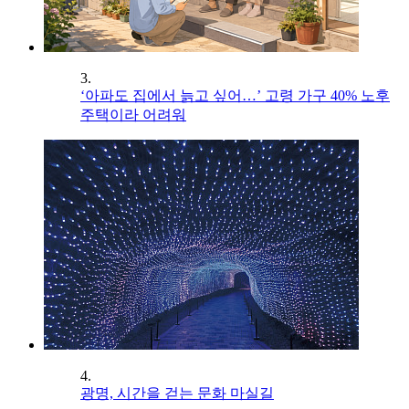
3.
‘아파도 집에서 늙고 싶어…’ 고령 가구 40% 노후
주택이라 어려워
4.
광명, 시간을 걷는 문화 마실길