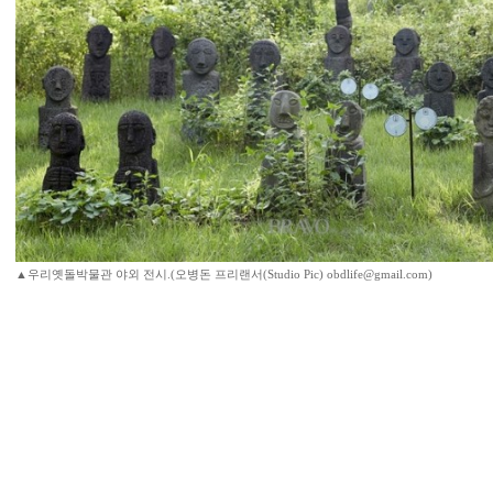
▲우리옛돌박물관 야외 전시.(오병돈 프리랜서(Studio Pic) obdlife@gmail.com)