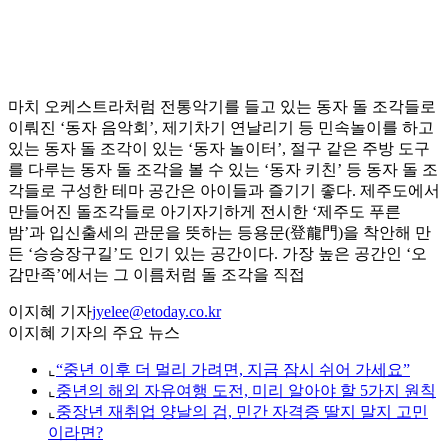
마치 오케스트라처럼 전통악기를 들고 있는 동자 돌 조각들로
이뤄진 ‘동자 음악회’, 제기차기 연날리기 등 민속놀이를 하고
있는 동자 돌 조각이 있는 ‘동자 놀이터’, 절구 같은 주방 도구
를 다루는 동자 돌 조각을 볼 수 있는 ‘동자 키친’ 등 동자 돌 조
각들로 구성한 테마 공간은 아이들과 즐기기 좋다. 제주도에서
만들어진 돌조각들로 아기자기하게 전시한 ‘제주도 푸른
밤’과 입신출세의 관문을 뜻하는 등용문(登龍門)을 착안해 만
든 ‘승승장구길’도 인기 있는 공간이다. 가장 높은 공간인 ‘오
감만족’에서는 그 이름처럼 돌 조각을 직접
이지혜 기자
jyelee@etoday.co.kr
이지혜 기자의 주요 뉴스
⌞
“중년 이후 더 멀리 가려면, 지금 잠시 쉬어 가세요”
⌞
중년의 해외 자유여행 도전, 미리 알아야 할 5가지 원칙
⌞
중장년 재취업 양날의 검, 민간 자격증 딸지 말지 고민
이라면?