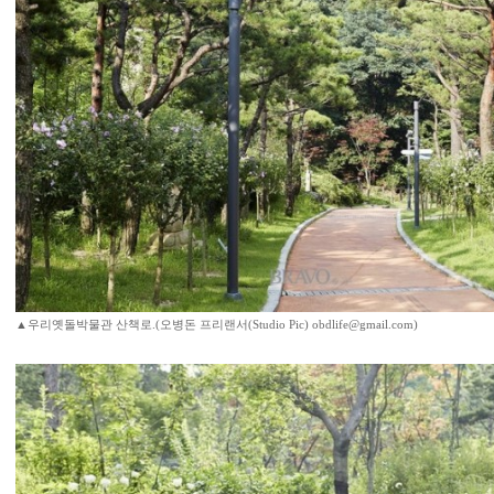
▲우리옛돌박물관 산책로.(오병돈 프리랜서(Studio Pic) obdlife@gmail.com)