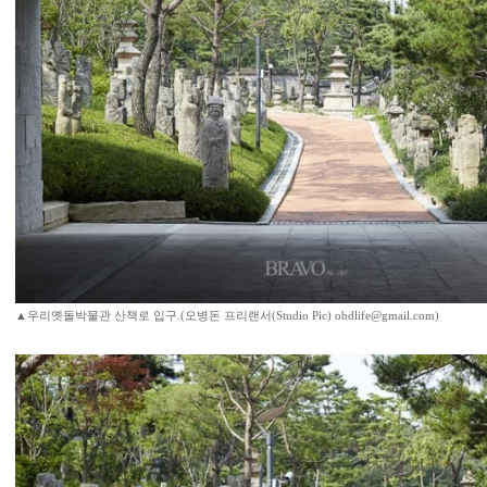
▲우리옛돌박물관 산책로 입구.(오병돈 프리랜서(Studio Pic) obdlife@gmail.com)