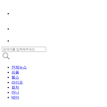
전체뉴스
피플
헬스
라이프
컬처
머니
테마