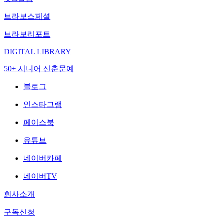
브라보스페셜
브라보리포트
DIGITAL LIBRARY
50+ 시니어 신춘문예
블로그
인스타그램
페이스북
유튜브
네이버카페
네이버TV
회사소개
구독신청