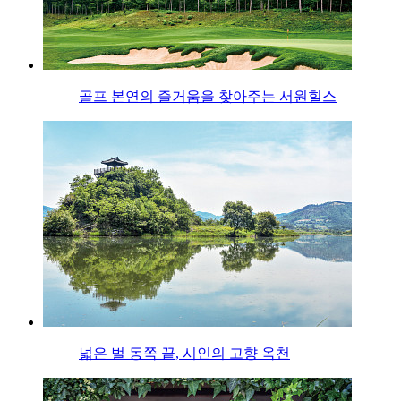
골프 본연의 즐거움을 찾아주는 서원힐스
넓은 벌 동쪽 끝, 시인의 고향 옥천