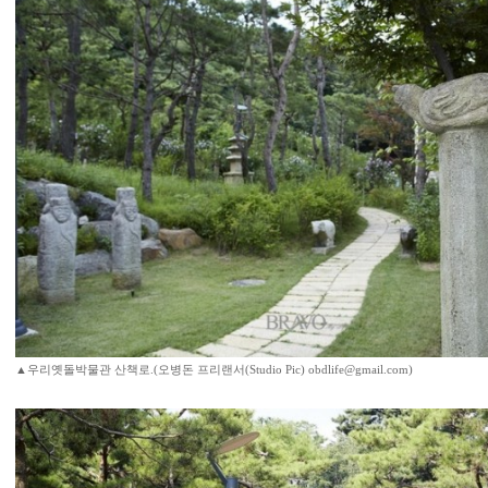
▲우리옛돌박물관 산책로.(오병돈 프리랜서(Studio Pic) obdlife@gmail.com)