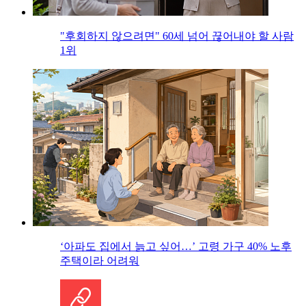
"후회하지 않으려면" 60세 넘어 끊어내야 할 사람
1위
‘아파도 집에서 늙고 싶어…’ 고령 가구 40% 노후
주택이라 어려워