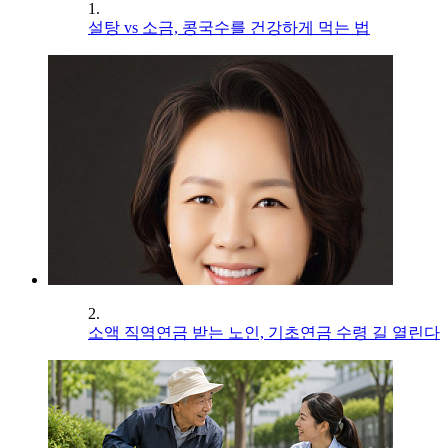
1.
설탕 vs 소금, 콩국수를 건강하게 먹는 법
2.
소액 직역연금 받는 노인, 기초연금 수령 길 열린다