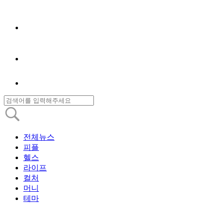
전체뉴스
피플
헬스
라이프
컬처
머니
테마