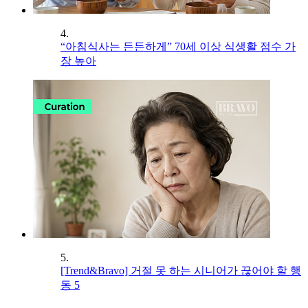
4.
“아침식사는 든든하게” 70세 이상 식생활 점수 가
장 높아
5.
[Trend&Bravo] 거절 못 하는 시니어가 끊어야 할 행
동 5