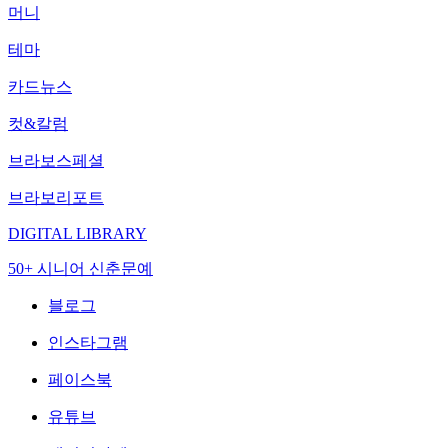
머니
테마
카드뉴스
컷&칼럼
브라보스페셜
브라보리포트
DIGITAL LIBRARY
50+ 시니어 신춘문예
블로그
인스타그램
페이스북
유튜브