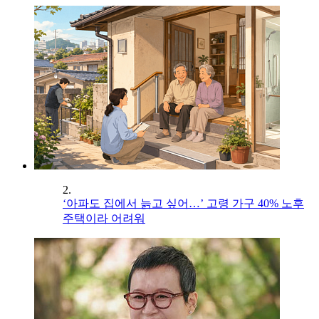
2.
‘아파도 집에서 늙고 싶어…’ 고령 가구 40% 노후
주택이라 어려워