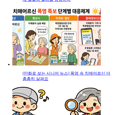
[만화로 보는 시니어 뉴스] 폭염 속 치매어르신 더
촘촘히 살펴요