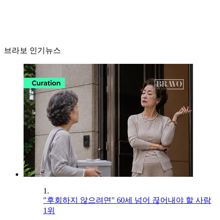
브라보 인기뉴스
1.
"후회하지 않으려면" 60세 넘어 끊어내야 할 사람
1위