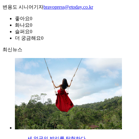
변용도 시니어기자
bravopress@etoday.co.kr
좋아요
0
화나요
0
슬퍼요
0
더 궁금해요
0
최신뉴스
세 얼굴의 발리를 탐험하다