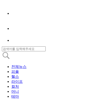
전체뉴스
피플
헬스
라이프
컬처
머니
테마