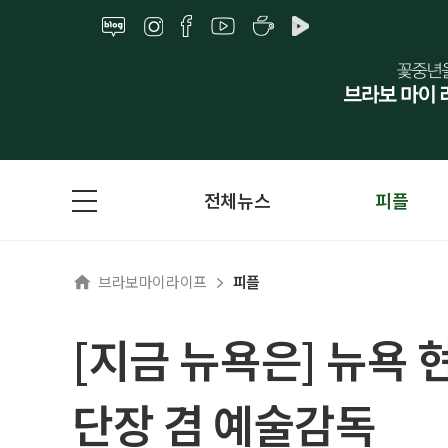
전체뉴스
피플
브라보마이라이프
피플
[지금 뉴욕은] 뉴욕
단장 겸 예술감독