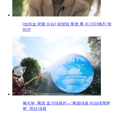
[브라보 문화 이슈] 유방암 투병 후 더 단단해진 박
미선
복지부, 폭염 초기대응반→‘폭염대응 비상대책본
부’ 격상 대응