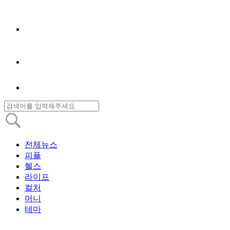
전체뉴스
피플
헬스
라이프
컬처
머니
테마