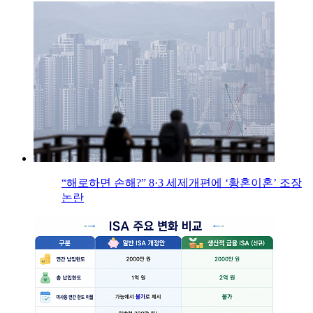
“해로하면 손해?” 8·3 세제개편에 ‘황혼이혼’ 조장
논란