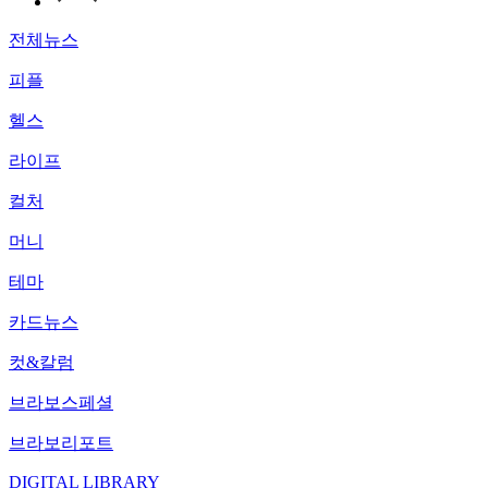
전체뉴스
피플
헬스
라이프
컬처
머니
테마
카드뉴스
컷&칼럼
브라보스페셜
브라보리포트
DIGITAL LIBRARY