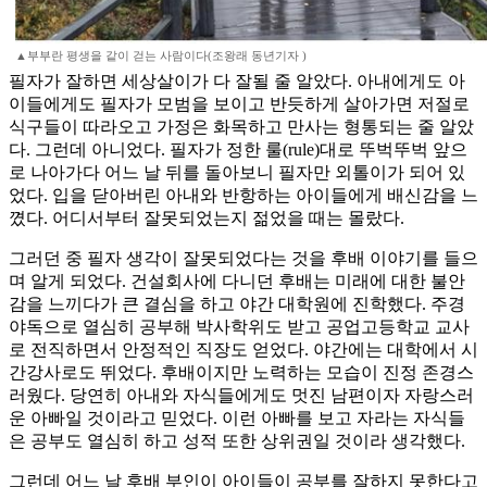
▲부부란 평생을 같이 걷는 사람이다(조왕래 동년기자 )
필자가 잘하면 세상살이가 다 잘될 줄 알았다. 아내에게도 아
이들에게도 필자가 모범을 보이고 반듯하게 살아가면 저절로
식구들이 따라오고 가정은 화목하고 만사는 형통되는 줄 알았
다. 그런데 아니었다. 필자가 정한 룰(rule)대로 뚜벅뚜벅 앞으
로 나아가다 어느 날 뒤를 돌아보니 필자만 외톨이가 되어 있
었다. 입을 닫아버린 아내와 반항하는 아이들에게 배신감을 느
꼈다. 어디서부터 잘못되었는지 젊었을 때는 몰랐다.
그러던 중 필자 생각이 잘못되었다는 것을 후배 이야기를 들으
며 알게 되었다. 건설회사에 다니던 후배는 미래에 대한 불안
감을 느끼다가 큰 결심을 하고 야간 대학원에 진학했다. 주경
야독으로 열심히 공부해 박사학위도 받고 공업고등학교 교사
로 전직하면서 안정적인 직장도 얻었다. 야간에는 대학에서 시
간강사로도 뛰었다. 후배이지만 노력하는 모습이 진정 존경스
러웠다. 당연히 아내와 자식들에게도 멋진 남편이자 자랑스러
운 아빠일 것이라고 믿었다. 이런 아빠를 보고 자라는 자식들
은 공부도 열심히 하고 성적 또한 상위권일 것이라 생각했다.
그런데 어느 날 후배 부인이 아이들이 공부를 잘하지 못한다고