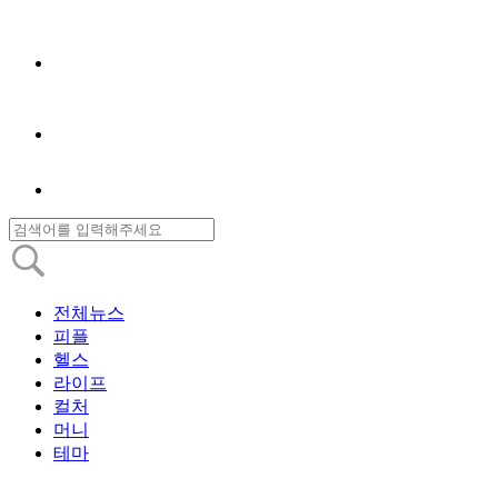
전체뉴스
피플
헬스
라이프
컬처
머니
테마