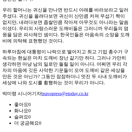
우리 할머니는 귀신을 만나면 반드시 아래를 바라보라고 일러
주셨다. 귀신을 올려다보면 귀신이 산만큼 커져 무섭기 짝이
없지만, 내려다보면 좁쌀만큼 작아져 아무것도 아니라는 말씀
이셨다. 우리의 사랑스러운 도깨비들은 그러니까 우리들의 염
원을 담은 피사체인 셈이다. 한국인들은 마음속의 소망을 도깨
비에 의탁해 표현했던 것이다.
하루아침에 대통령이 나락으로 떨어지고 최고 기업 총수가 구
속되는 현실은 마치 도깨비 장난 같기만 하다. 그러나 가만히
생각하면 마냥 남의 일로만 돌릴 일이 아니다. 어쩌면 우리 각
자의 마음에 깃든 사악한 기운들이 모여 도깨비 같은 세상을
만든 것은 아닌가? 그동안 잠잠하더니 멋진 두 사내 도깨비가
세상에 나와 도시를 횡행하는 것이 무리가 아니다.
박미령 시니어기자
bravopress@etoday.co.kr
좋아요
0
화나요
0
슬퍼요
0
더 궁금해요
0