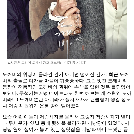
▲사진은 드라마 도깨비 광고 포스터(박미령 동년기자)
도깨비의 위상이 올라간 건가 아니면 떨어진 건가? 최근 도깨
비의 출몰로 여자들 마음이 뒤숭숭하다. 그런 멋진 도깨비의
등장이 전통적인 도깨비의 권위에 손상을 입힌 것은 틀림없어
보인다. 무섭기는커녕 데이트라도 한번 해보는 게 소원인 도깨
비라니! 도깨비뿐만 아니라 저승사자마저 팬클럽이 생길 정도
니 저승의 권위가 온통 땅에 떨어졌다.
요즘 어린 애들이 저승사자를 몰라서 그렇지 저승사자가 얼마
나 무서운가. 옛날 동네 뒷산을 올라가면 서낭당이 있었다. 서
낭당 옆에 상여가 놓여 있는 상엿집을 지날 때마다 느꼈던 등