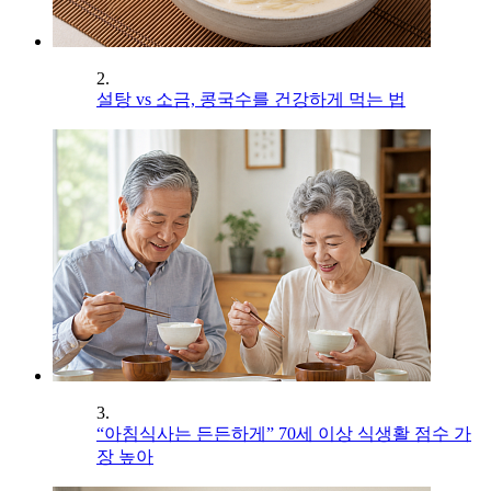
2.
설탕 vs 소금, 콩국수를 건강하게 먹는 법
3.
“아침식사는 든든하게” 70세 이상 식생활 점수 가
장 높아