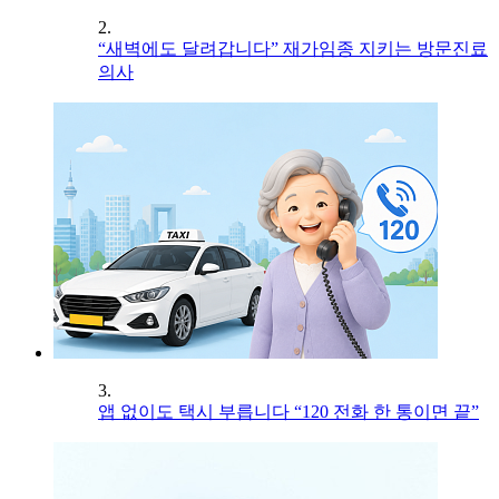
2.
“새벽에도 달려갑니다” 재가임종 지키는 방문진료
의사
3.
앱 없이도 택시 부릅니다 “120 전화 한 통이면 끝”