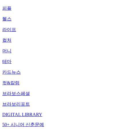
피플
헬스
라이프
컬처
머니
테마
카드뉴스
컷&칼럼
브라보스페셜
브라보리포트
DIGITAL LIBRARY
50+ 시니어 신춘문예