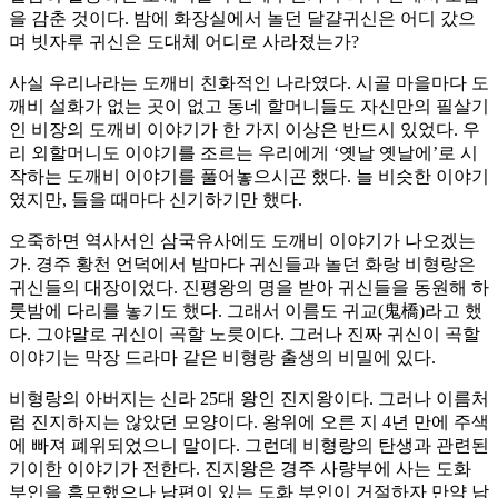
을 감춘 것이다. 밤에 화장실에서 놀던 달걀귀신은 어디 갔으
며 빗자루 귀신은 도대체 어디로 사라졌는가?
사실 우리나라는 도깨비 친화적인 나라였다. 시골 마을마다 도
깨비 설화가 없는 곳이 없고 동네 할머니들도 자신만의 필살기
인 비장의 도깨비 이야기가 한 가지 이상은 반드시 있었다. 우
리 외할머니도 이야기를 조르는 우리에게 ‘옛날 옛날에’로 시
작하는 도깨비 이야기를 풀어놓으시곤 했다. 늘 비슷한 이야기
였지만, 들을 때마다 신기하기만 했다.
오죽하면 역사서인 삼국유사에도 도깨비 이야기가 나오겠는
가. 경주 황천 언덕에서 밤마다 귀신들과 놀던 화랑 비형랑은
귀신들의 대장이었다. 진평왕의 명을 받아 귀신들을 동원해 하
룻밤에 다리를 놓기도 했다. 그래서 이름도 귀교(鬼橋)라고 했
다. 그야말로 귀신이 곡할 노릇이다. 그러나 진짜 귀신이 곡할
이야기는 막장 드라마 같은 비형랑 출생의 비밀에 있다.
비형랑의 아버지는 신라 25대 왕인 진지왕이다. 그러나 이름처
럼 진지하지는 않았던 모양이다. 왕위에 오른 지 4년 만에 주색
에 빠져 폐위되었으니 말이다. 그런데 비형랑의 탄생과 관련된
기이한 이야기가 전한다. 진지왕은 경주 사량부에 사는 도화
부인을 흠모했으나 남편이 있는 도화 부인이 거절하자 만약 남