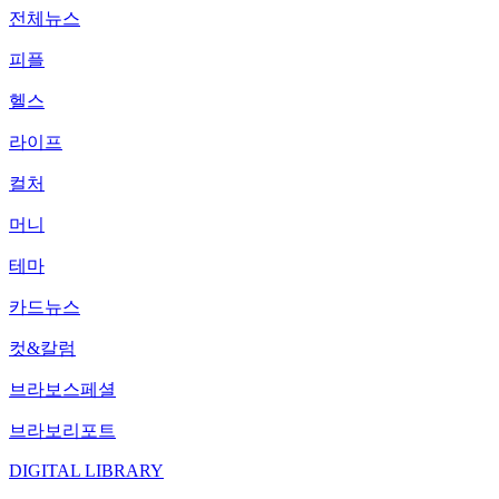
전체뉴스
피플
헬스
라이프
컬처
머니
테마
카드뉴스
컷&칼럼
브라보스페셜
브라보리포트
DIGITAL LIBRARY