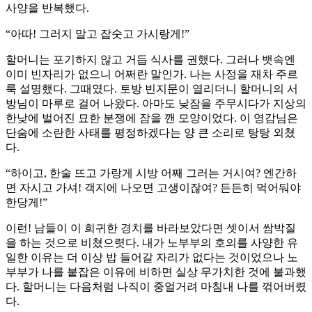
사양을 반복했다.
“아따! 그러지 말고 잡숫고 가시랑게!”
할머니는 포기하지 않고 거듭 식사를 권했다. 그러나 뱃속엔
이미 빈자리가 없으니 어쩌란 말인가. 나는 사정을 재차 주르
룩 설명했다. 그때였다. 토방 빈지문이 열리더니 할머니의 서
방님이 마루로 걸어 나왔다. 아마도 낮잠을 주무시다가 지상의
한낮에 벌어진 묘한 분쟁에 잠을 깬 모양이었다. 이 영감님은
단숨에 소란한 사태를 평정하겠다는 양 큰 소리로 탕탕 외쳤
다.
“하이고, 한술 뜨고 가랑게 시방 어째 그러는 거시여? 엔간하
면 자시고 가셔! 객지에 나오면 고생이잖여? 든든히 먹어둬야
한당게!”
이런! 남들이 이 희귀한 경치를 바라보았다면 셋이서 쌈박질
을 하는 것으로 비쳤으렷다. 내가 노부부의 호의를 사양한 유
일한 이유는 더 이상 밥 들어갈 자리가 없다는 것이었으나 노
부부가 나를 붙잡은 이유에 비하면 실상 무가치한 것에 불과했
다. 할머니는 다음처럼 나직이 중얼거려 마침내 나를 꺾어버렸
다.