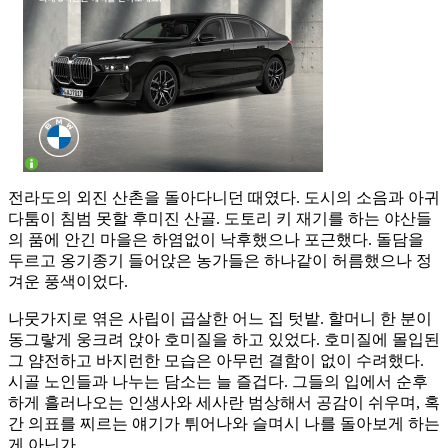
전라도의 외진 산촌을 돌아다니던 때였다. 도시의 소음과 아귀
다툼이 침범 못할 후미진 산골. 도토리 키 재기를 하는 야산들
의 품에 안긴 마을은 하염없이 낙후했으나 포근했다. 돌담을
두르고 옹기종기 들어앉은 농가들은 하나같이 허름했으나 정
겨운 풍색이었다.
나뭇가지로 엮은 사립이 곱살한 어느 집 텃밭. 할머니 한 분이
동그랗게 웅크려 앉아 호미질을 하고 있었다. 호미질에 몰입된
그 얌전하고 바지런한 모습은 아무런 결함이 없이 수려했다.
시골 노인들과 나누는 담소는 늘 즐겁다. 그들의 입에서 순후
하게 흘러나오는 인생사와 세사란 범상해서 공감이 쉬우며, 혹
간 의표를 찌르는 얘기가 튀어나와 슬며시 나를 돌아보게 하는
게 아닌가.