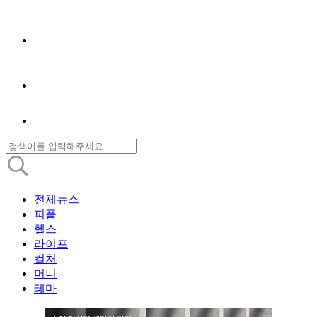
전체뉴스
피플
헬스
라이프
컬처
머니
테마