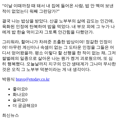
“이날 이때까장 때 돼서 내 집에 들어온 사람, 밥 안 멕여 보낸
적이 없었는디 워째 그런당가?”
결국 나는 밥상을 받았다. 산골 노부부의 삶에 감도는 인간애,
육화된 인정에 탄복하며 밥을 먹었다. 내 부모 외에 그 누가 나
에게 밥 한술 먹이고자 그토록 안간힘을 다했던가.
그리워라, 할머니가 차려준 조촐한 밥상이여! 정갈한 인정이
여! 아무런 계산이나 속셈이 없는 그 도타운 인정을 그들은 어
디서 얻어왔을까. 평소 이렇다 할 선행을 한 적이 없는 채, 그저
쌀벌레의 일종으로 살아온 나는 뭔가 켕겨 괴로웠으며, 또 심
히 행복했다. 오늘날까지 지구의 인간 생태계가 그나마 무사한
것은 오직 그 노부부 덕분이라는 게 내 생각이다.
박원식
bravo@etoday.co.kr
좋아요
0
화나요
0
슬퍼요
0
더 궁금해요
0
최신뉴스