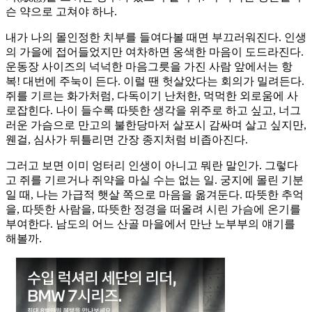
슨 약으로 고쳐야 하나.
내가 나의 몰인정한 치부를 들여다볼 때면 부끄러워진다. 인생
의 가을에 접어들었지만 여차하면 옹색한 마음이 도드라진다.
운동장 사이즈의 넉넉한 마음그릇을 가진 사람 앞에서는 항
복! 대번에 주눅이 든다. 이럴 땐 헛살았다는 회의가 밀려든다.
쥐를 기르는 화가처럼, 다독이기 난처한, 먹먹한 외로움에 사
로잡힌다. 나이 들수록 따뜻한 생각을 위주로 하고 싶고, 너그
러운 가슴으로 만고의 불한당마저 살포시 감싸며 살고 싶지만,
웬걸, 심사가 뒤틀리면 간장 종지처럼 비좁아진다.
그러고 보면 이미 엉터리 인생이 아니고 뭐란 말인가. 그렇다
고 쥐를 기르거나 쥐약을 마실 수는 없는 일. 궁지에 몰린 기분
일 때, 나는 가급적 햇살 쪽으로 마음을 옮겨둔다. 따뜻한 추억
을, 따뜻한 사람을, 따뜻한 정경을 떠올려 시린 가슴에 온기를
부여한다. 남도의 어느 산골 마을에서 만난 노부부의 얘기를
해볼까.