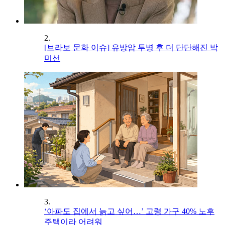
2.
[브라보 문화 이슈] 유방암 투병 후 더 단단해진 박
미선
3.
‘아파도 집에서 늙고 싶어…’ 고령 가구 40% 노후
주택이라 어려워