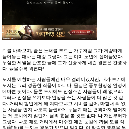
쥐를 바라보며, 슬픈 노래를 부르는 가수처럼 그가 처량하게
늘어놓는 대사는 대강 그렇다. 그는 이미 노년에 접어들었다.
무심한 세월을 관조한 끝에 그가 신중하게 내린 결론은 간명하
다. 늙을수록 외롭다!
도시를 예찬하는 사람들에겐 매우 결례이겠지만, 내가 보기에
도시는 그리 성공한 작품이 아니다. 물질은 풍부할망정 인정이
메마른 탓이다. 물론 도시에도 인정스런 사람들이 왜 없으랴.
그러나 인정을 쓰기보다 인상을 쓰는 사람들이 더 많은 것 같
다. 거리의 행인에게 왜 쳐다보냐고 시비를 걸어, 마침내 죄 없
는 사람을 먼지 나도록 늘씬하게 두들겨 패는 변괴마저 벌어지
는 게 도시이지 않던가. 남의 흉을 볼 것도 없다. 나 자신부터가
그렇다. 나도 때로 거리에서 마주친 애먼 눈길에 까닭 모를 적
의(敵意)를 느끼는 경우가 있으니 말이다. 이 타락한 영혼을 무