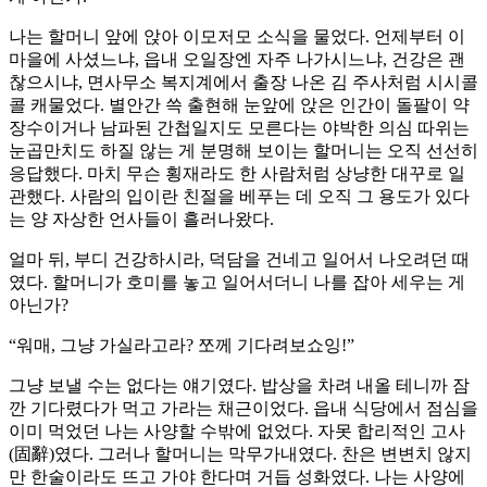
나는 할머니 앞에 앉아 이모저모 소식을 물었다. 언제부터 이
마을에 사셨느냐, 읍내 오일장엔 자주 나가시느냐, 건강은 괜
찮으시냐, 면사무소 복지계에서 출장 나온 김 주사처럼 시시콜
콜 캐물었다. 별안간 쓱 출현해 눈앞에 앉은 인간이 돌팔이 약
장수이거나 남파된 간첩일지도 모른다는 야박한 의심 따위는
눈곱만치도 하질 않는 게 분명해 보이는 할머니는 오직 선선히
응답했다. 마치 무슨 횡재라도 한 사람처럼 상냥한 대꾸로 일
관했다. 사람의 입이란 친절을 베푸는 데 오직 그 용도가 있다
는 양 자상한 언사들이 흘러나왔다.
얼마 뒤, 부디 건강하시라, 덕담을 건네고 일어서 나오려던 때
였다. 할머니가 호미를 놓고 일어서더니 나를 잡아 세우는 게
아닌가?
“워매, 그냥 가실라고라? 쪼께 기다려보쇼잉!”
그냥 보낼 수는 없다는 얘기였다. 밥상을 차려 내올 테니까 잠
깐 기다렸다가 먹고 가라는 채근이었다. 읍내 식당에서 점심을
이미 먹었던 나는 사양할 수밖에 없었다. 자못 합리적인 고사
(固辭)였다. 그러나 할머니는 막무가내였다. 찬은 변변치 않지
만 한술이라도 뜨고 가야 한다며 거듭 성화였다. 나는 사양에